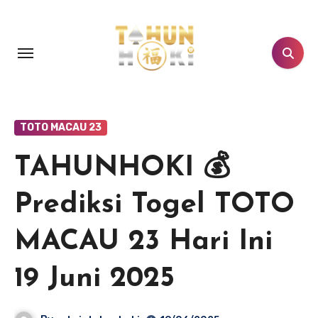
Lewati
ke
konten
TOTO MACAU 23
TAHUNHOKI 💰
Prediksi Togel TOTO
MACAU 23 Hari Ini
19 Juni 2025