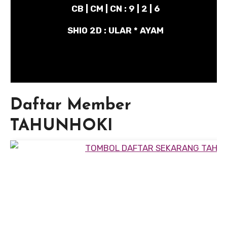
CB | CM | CN : 9 | 2 | 6
SHIO 2D : ULAR * AYAM
Daftar Member
TAHUNHOKI