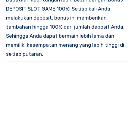
DEPOSIT SLOT GAME 100%! Setiap kali Anda
melakukan deposit, bonus ini memberikan
tambahan hingga 100% dari jumlah deposit Anda.
Sehingga Anda dapat bermain lebih lama dan
memiliki kesempatan menang yang lebih tinggi di
setiap putaran.