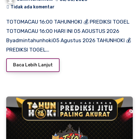
Tidak ada komentar
TOTOMACAU 16:00 TAHUNHOKI 💰 PREDIKSI TOGEL
TOTOMACAU 16:00 HARI INI 05 AGUSTUS 2026
Byadmintahunhoki05 Agustus 2026 TAHUNHOKI 💰
PREDIKSI TOGEL…
Baca Lebih Lanjut