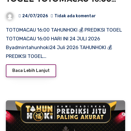
HARI INI 24 JULI 2026
24/07/2026
Tidak ada komentar
TOTOMACAU 16:00 TAHUNHOKI 💰 PREDIKSI TOGEL
TOTOMACAU 16:00 HARI INI 24 JULI 2026
Byadmintahunhoki24 Juli 2026 TAHUNHOKI 💰
PREDIKSI TOGEL…
Baca Lebih Lanjut