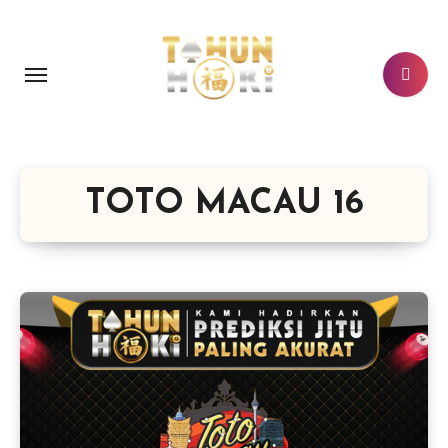
Lewati
ke
konten
TOTO MACAU 16