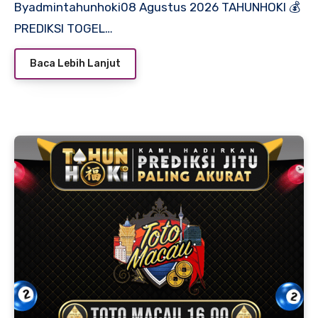
Byadmintahunhoki08 Agustus 2026 TAHUNHOKI 💰
PREDIKSI TOGEL…
Baca Lebih Lanjut