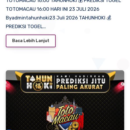
TOTOMACAU 16:00 TAHUNHOKI 💰 PREDIKSI TOGEL
TOTOMACAU 16:00 HARI INI 23 JULI 2026
Byadmintahunhoki23 Juli 2026 TAHUNHOKI 💰
PREDIKSI TOGEL…
Baca Lebih Lanjut