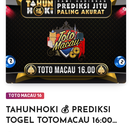
TOTO MACAU 16
TAHUNHOKI 💰 PREDIKSI
TOGEL TOTOMACAU 16:00
HARI INI 01 AGUSTUS 2026