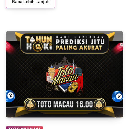
Baca Lebih Lanjut