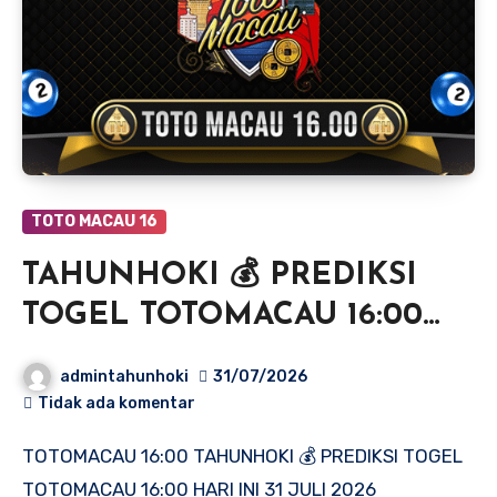
TOTO MACAU 16
TAHUNHOKI 💰 PREDIKSI
TOGEL TOTOMACAU 16:00
HARI INI 31 JULI 2026
admintahunhoki
31/07/2026
Tidak ada komentar
TOTOMACAU 16:00 TAHUNHOKI 💰 PREDIKSI TOGEL
TOTOMACAU 16:00 HARI INI 31 JULI 2026