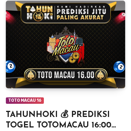
TOTO MACAU 16
TAHUNHOKI 💰 PREDIKSI
TOGEL TOTOMACAU 16:00