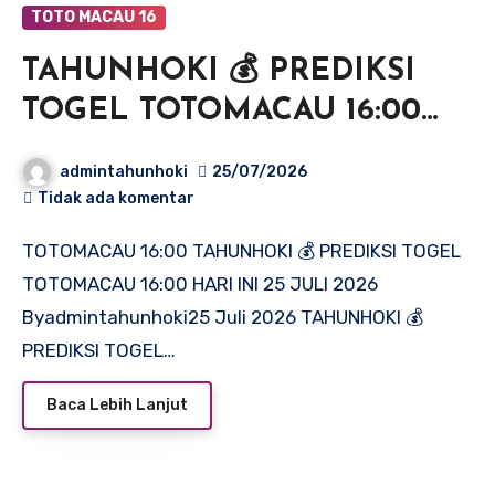
TOTO MACAU 16
TAHUNHOKI 💰 PREDIKSI
TOGEL TOTOMACAU 16:00
HARI INI 25 JULI 2026
admintahunhoki
25/07/2026
Tidak ada komentar
TOTOMACAU 16:00 TAHUNHOKI 💰 PREDIKSI TOGEL
TOTOMACAU 16:00 HARI INI 25 JULI 2026
Byadmintahunhoki25 Juli 2026 TAHUNHOKI 💰
PREDIKSI TOGEL…
Baca Lebih Lanjut