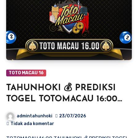
TOTO MACAU 16
TAHUNHOKI 💰 PREDIKSI
TOGEL TOTOMACAU 16:00
HARI INI 23 JULI 2026
admintahunhoki
23/07/2026
Tidak ada komentar