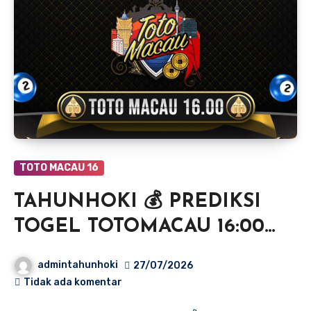
TOTO MACAU 16
TAHUNHOKI 💰 PREDIKSI
TOGEL TOTOMACAU 16:00
HARI INI 27 JULI 2026
admintahunhoki
27/07/2026
Tidak ada komentar