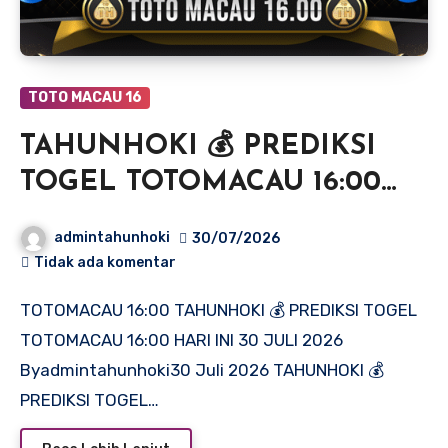
TOTO MACAU 16
TAHUNHOKI 💰 PREDIKSI
TOGEL TOTOMACAU 16:00
HARI INI 30 JULI 2026
admintahunhoki
30/07/2026
Tidak ada komentar
TOTOMACAU 16:00 TAHUNHOKI 💰 PREDIKSI TOGEL
TOTOMACAU 16:00 HARI INI 30 JULI 2026
Byadmintahunhoki30 Juli 2026 TAHUNHOKI 💰
PREDIKSI TOGEL…