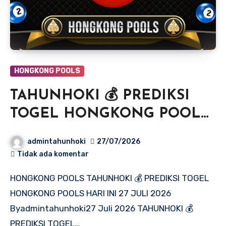
HONGKONG POOLS
TAHUNHOKI 💰 PREDIKSI
TOGEL HONGKONG POOLS
HARI INI 27 JULI 2026
admintahunhoki
27/07/2026
Tidak ada komentar
HONGKONG POOLS TAHUNHOKI 💰 PREDIKSI TOGEL
HONGKONG POOLS HARI INI 27 JULI 2026
Byadmintahunhoki27 Juli 2026 TAHUNHOKI 💰
PREDIKSI TOGEL…