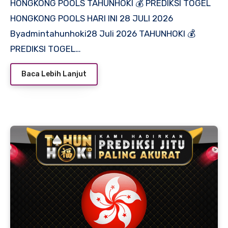
HONGKONG POOLS TAHUNHOKI 💰 PREDIKSI TOGEL
HONGKONG POOLS HARI INI 28 JULI 2026
Byadmintahunhoki28 Juli 2026 TAHUNHOKI 💰
PREDIKSI TOGEL…
Baca Lebih Lanjut