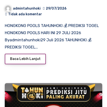
HARI INI 29 JULI 2026
admintahunhoki
29/07/2026
Tidak ada komentar
HONGKONG POOLS TAHUNHOKI 💰 PREDIKSI TOGEL
HONGKONG POOLS HARI INI 29 JULI 2026
Byadmintahunhoki29 Juli 2026 TAHUNHOKI 💰
PREDIKSI TOGEL…
Baca Lebih Lanjut