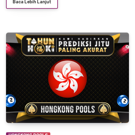
Baca Lebih Lanjut