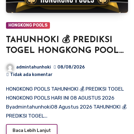
HONGKONG POOLS
TAHUNHOKI 💰 PREDIKSI
TOGEL HONGKONG POOLS
HARI INI 08 AGUSTUS 2026
admintahunhoki
08/08/2026
Tidak ada komentar
HONGKONG POOLS TAHUNHOKI 💰 PREDIKSI TOGEL
HONGKONG POOLS HARI INI 08 AGUSTUS 2026
Byadmintahunhoki08 Agustus 2026 TAHUNHOKI 💰
PREDIKSI TOGEL…
Baca Lebih Lanjut