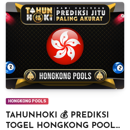
HONGKONG POOLS
TAHUNHOKI 💰 PREDIKSI
TOGEL HONGKONG POOLS