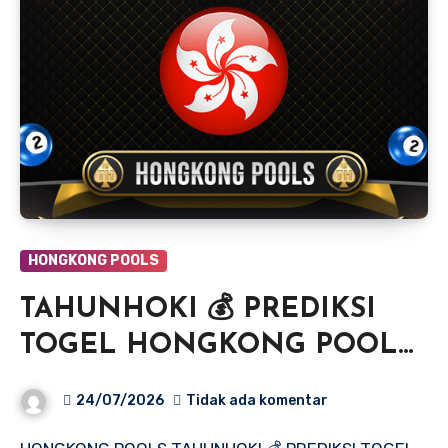
HONGKONG POOLS
TAHUNHOKI 💰 PREDIKSI
TOGEL HONGKONG POOLS
HARI INI 24 JULI 2026
24/07/2026
Tidak ada komentar