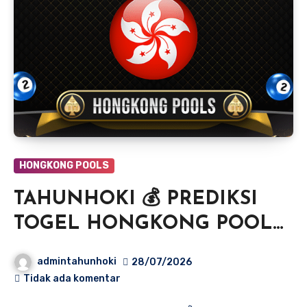
HONGKONG POOLS
TAHUNHOKI 💰 PREDIKSI
TOGEL HONGKONG POOLS
HARI INI 28 JULI 2026
admintahunhoki
28/07/2026
Tidak ada komentar