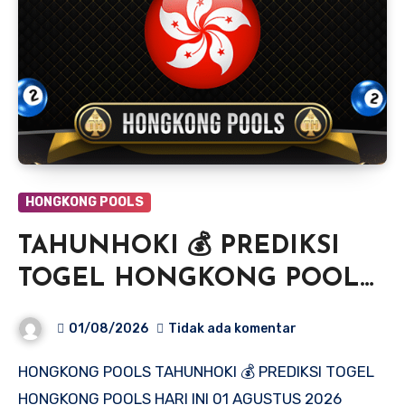
HONGKONG POOLS
TAHUNHOKI 💰 PREDIKSI
TOGEL HONGKONG POOLS
HARI INI 01 AGUSTUS 2026
01/08/2026
Tidak ada komentar
HONGKONG POOLS TAHUNHOKI 💰 PREDIKSI TOGEL
HONGKONG POOLS HARI INI 01 AGUSTUS 2026