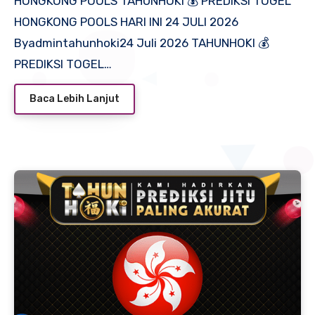
HONGKONG POOLS TAHUNHOKI 💰 PREDIKSI TOGEL
HONGKONG POOLS HARI INI 24 JULI 2026
Byadmintahunhoki24 Juli 2026 TAHUNHOKI 💰
PREDIKSI TOGEL…
Baca Lebih Lanjut