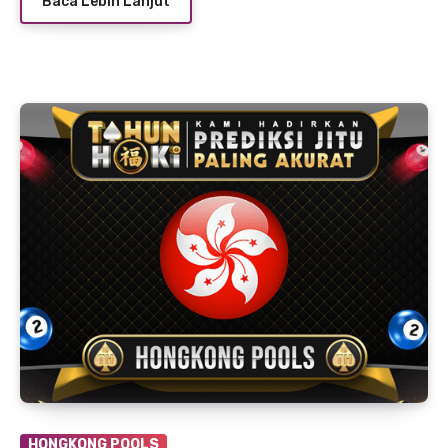
Baca Lebih Lanjut
HONGKONG POOLS