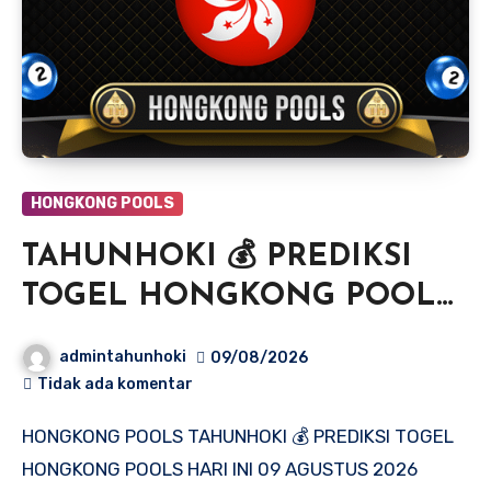
HONGKONG POOLS
TAHUNHOKI 💰 PREDIKSI
TOGEL HONGKONG POOLS
HARI INI 09 AGUSTUS 2026
admintahunhoki
09/08/2026
Tidak ada komentar
HONGKONG POOLS TAHUNHOKI 💰 PREDIKSI TOGEL
HONGKONG POOLS HARI INI 09 AGUSTUS 2026