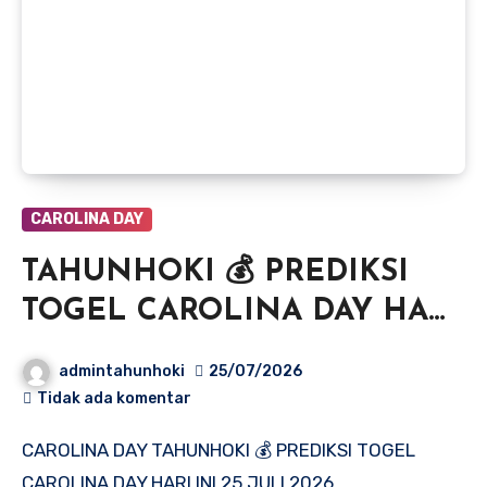
CAROLINA DAY
TAHUNHOKI 💰 PREDIKSI
TOGEL CAROLINA DAY HARI
INI 25 JULI 2026
admintahunhoki
25/07/2026
Tidak ada komentar
CAROLINA DAY TAHUNHOKI 💰 PREDIKSI TOGEL
CAROLINA DAY HARI INI 25 JULI 2026