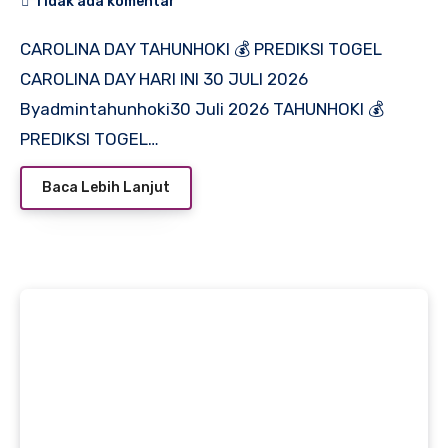
Tidak ada komentar
CAROLINA DAY TAHUNHOKI 💰 PREDIKSI TOGEL
CAROLINA DAY HARI INI 30 JULI 2026
Byadmintahunhoki30 Juli 2026 TAHUNHOKI 💰
PREDIKSI TOGEL…
Baca Lebih Lanjut