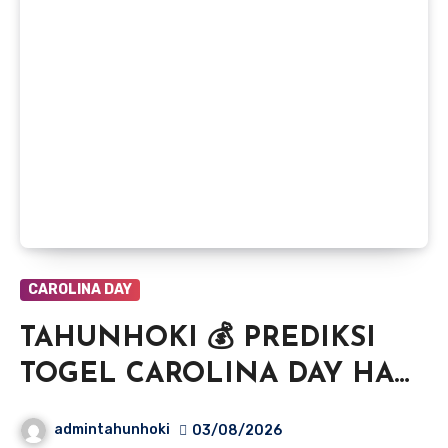
CAROLINA DAY
TAHUNHOKI 💰 PREDIKSI
TOGEL CAROLINA DAY HARI
INI 03 AGUSTUS 2026
admintahunhoki
03/08/2026