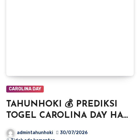
CAROLINA DAY
TAHUNHOKI 💰 PREDIKSI
TOGEL CAROLINA DAY HARI
INI 30 JULI 2026
admintahunhoki
30/07/2026