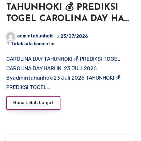
TAHUNHOKI 💰 PREDIKSI
TOGEL CAROLINA DAY HARI
INI 23 JULI 2026
admintahunhoki
23/07/2026
Tidak ada komentar
CAROLINA DAY TAHUNHOKI 💰 PREDIKSI TOGEL
CAROLINA DAY HARI INI 23 JULI 2026
Byadmintahunhoki23 Juli 2026 TAHUNHOKI 💰
PREDIKSI TOGEL…
Baca Lebih Lanjut