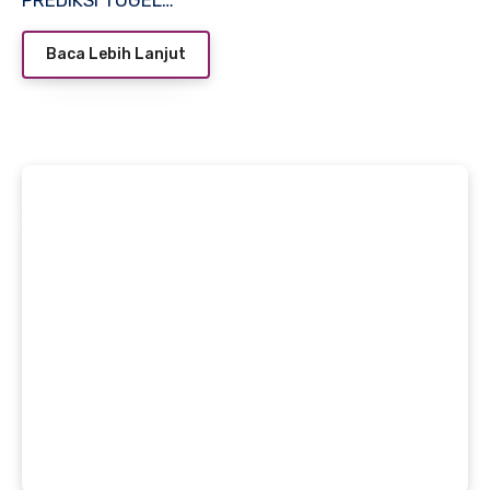
PREDIKSI TOGEL…
Baca Lebih Lanjut