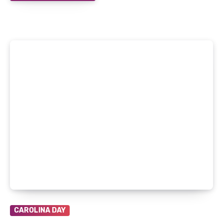
CAROLINA DAY