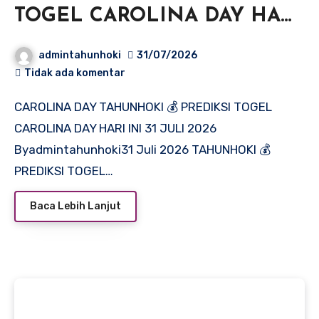
TOGEL CAROLINA DAY HARI
INI 31 JULI 2026
admintahunhoki
31/07/2026
Tidak ada komentar
CAROLINA DAY TAHUNHOKI 💰 PREDIKSI TOGEL
CAROLINA DAY HARI INI 31 JULI 2026
Byadmintahunhoki31 Juli 2026 TAHUNHOKI 💰
PREDIKSI TOGEL…
Baca Lebih Lanjut