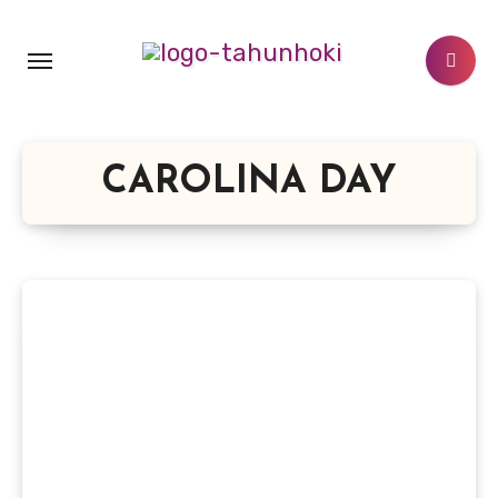
Lewati
ke
konten
CAROLINA DAY