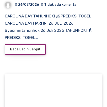
INI 26 JULI 2026
26/07/2026
Tidak ada komentar
CAROLINA DAY TAHUNHOKI 💰 PREDIKSI TOGEL
CAROLINA DAY HARI INI 26 JULI 2026
Byadmintahunhoki26 Juli 2026 TAHUNHOKI 💰
PREDIKSI TOGEL…
Baca Lebih Lanjut