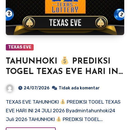
TEXAS EVE
TAHUNHOKI
PREDIKSI
TOGEL TEXAS EVE HARI INI
24 JULI 2026
24/07/2026
Tidak ada komentar
TEXAS EVE TAHUNHOKI
PREDIKSI TOGEL TEXAS
EVE HARI INI 24 JULI 2026 Byadmintahunhoki24
Juli 2026 TAHUNHOKI
PREDIKSI TOGEL…