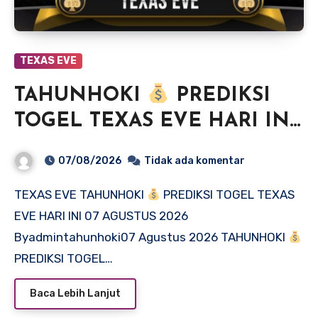
TEXAS EVE
TAHUNHOKI
PREDIKSI
TOGEL TEXAS EVE HARI INI
07 AGUSTUS 2026
07/08/2026
Tidak ada komentar
TEXAS EVE TAHUNHOKI
PREDIKSI TOGEL TEXAS
EVE HARI INI 07 AGUSTUS 2026
Byadmintahunhoki07 Agustus 2026 TAHUNHOKI
PREDIKSI TOGEL…
Baca Lebih Lanjut