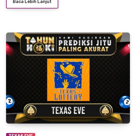
Baca Lebih Lanjut