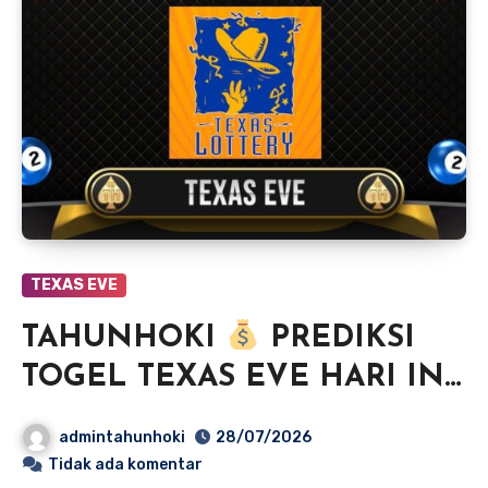
TEXAS EVE
TAHUNHOKI
PREDIKSI
TOGEL TEXAS EVE HARI INI
28 JULI 2026
admintahunhoki
28/07/2026
Tidak ada komentar