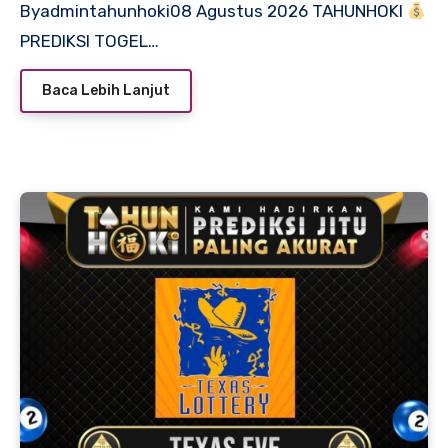
Byadmintahunhoki08 Agustus 2026 TAHUNHOKI
PREDIKSI TOGEL…
Baca Lebih Lanjut