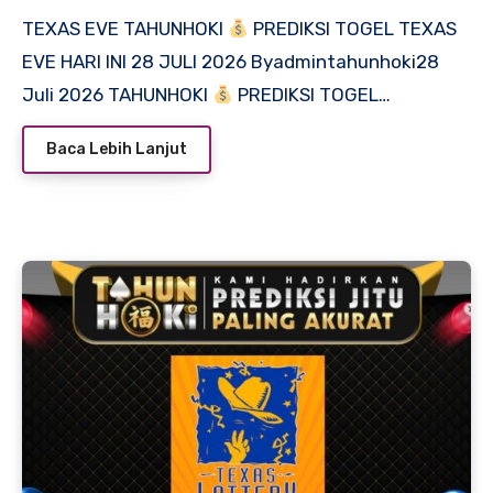
TEXAS EVE TAHUNHOKI
PREDIKSI TOGEL TEXAS
EVE HARI INI 28 JULI 2026 Byadmintahunhoki28
Juli 2026 TAHUNHOKI
PREDIKSI TOGEL…
Baca Lebih Lanjut