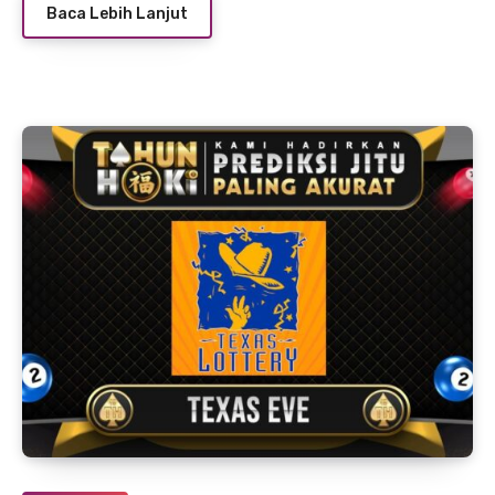
Baca Lebih Lanjut