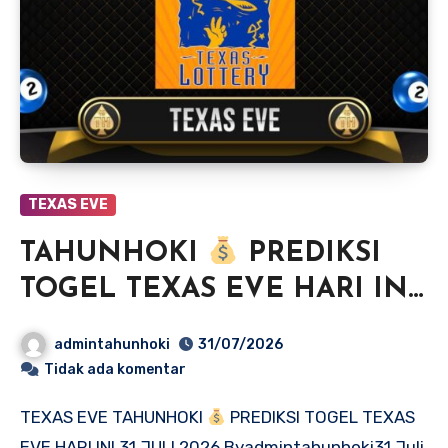
TEXAS EVE
TAHUNHOKI
PREDIKSI
TOGEL TEXAS EVE HARI INI
31 JULI 2026
admintahunhoki
31/07/2026
Tidak ada komentar
TEXAS EVE TAHUNHOKI
PREDIKSI TOGEL TEXAS
EVE HARI INI 31 JULI 2026 Byadmintahunhoki31 Juli