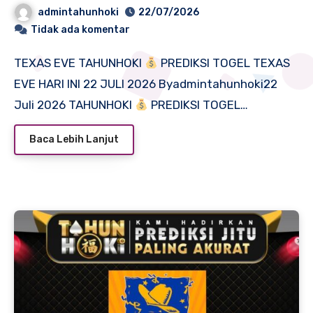
admintahunhoki
22/07/2026
Tidak ada komentar
TEXAS EVE TAHUNHOKI
PREDIKSI TOGEL TEXAS
EVE HARI INI 22 JULI 2026 Byadmintahunhoki22
Juli 2026 TAHUNHOKI
PREDIKSI TOGEL…
Baca Lebih Lanjut