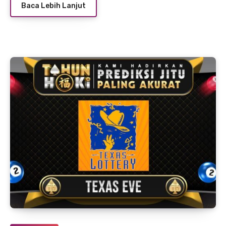
Baca Lebih Lanjut