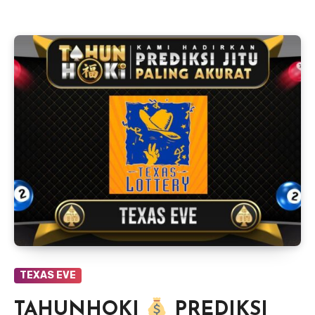
TEXAS EVE
TAHUNHOKI
PREDIKSI