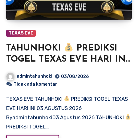
TEXAS EVE
TAHUNHOKI
PREDIKSI
TOGEL TEXAS EVE HARI INI
03 AGUSTUS 2026
admintahunhoki
03/08/2026
Tidak ada komentar
TEXAS EVE TAHUNHOKI
PREDIKSI TOGEL TEXAS
EVE HARI INI 03 AGUSTUS 2026
Byadmintahunhoki03 Agustus 2026 TAHUNHOKI
PREDIKSI TOGEL…