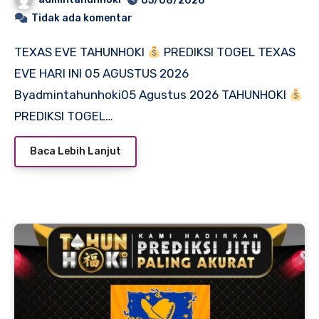
05/08/2026
Tidak ada komentar
TEXAS EVE TAHUNHOKI
PREDIKSI TOGEL TEXAS
EVE HARI INI 05 AGUSTUS 2026
Byadmintahunhoki05 Agustus 2026 TAHUNHOKI
PREDIKSI TOGEL…
Baca Lebih Lanjut