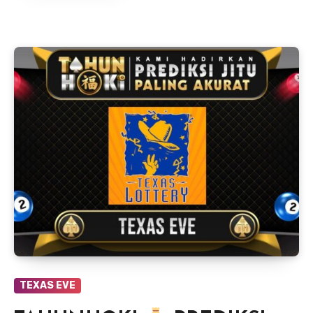
TEXAS EVE