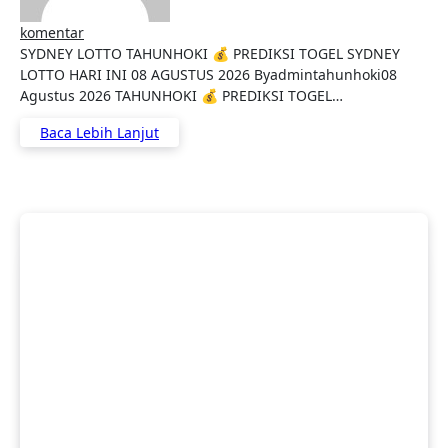
komentar
SYDNEY LOTTO TAHUNHOKI 💰 PREDIKSI TOGEL SYDNEY
LOTTO HARI INI 08 AGUSTUS 2026 Byadmintahunhoki08
Agustus 2026 TAHUNHOKI 💰 PREDIKSI TOGEL…
Baca Lebih Lanjut