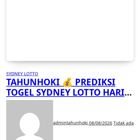
SYDNEY LOTTO
TAHUNHOKI 💰 PREDIKSI
TOGEL SYDNEY LOTTO HARI
INI 08 AGUSTUS 2026
admintahunhoki
08/08/2026
Tidak ada