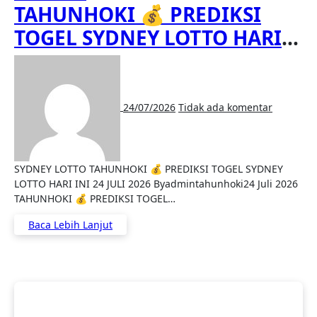
TAHUNHOKI 💰 PREDIKSI
TOGEL SYDNEY LOTTO HARI
INI 24 JULI 2026
24/07/2026
Tidak ada komentar
SYDNEY LOTTO TAHUNHOKI 💰 PREDIKSI TOGEL SYDNEY
LOTTO HARI INI 24 JULI 2026 Byadmintahunhoki24 Juli 2026
TAHUNHOKI 💰 PREDIKSI TOGEL…
Baca Lebih Lanjut