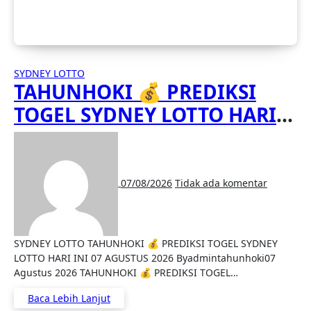
SYDNEY LOTTO
TAHUNHOKI 💰 PREDIKSI
TOGEL SYDNEY LOTTO HARI
INI 07 AGUSTUS 2026
07/08/2026
Tidak ada komentar
SYDNEY LOTTO TAHUNHOKI 💰 PREDIKSI TOGEL SYDNEY
LOTTO HARI INI 07 AGUSTUS 2026 Byadmintahunhoki07
Agustus 2026 TAHUNHOKI 💰 PREDIKSI TOGEL…
Baca Lebih Lanjut