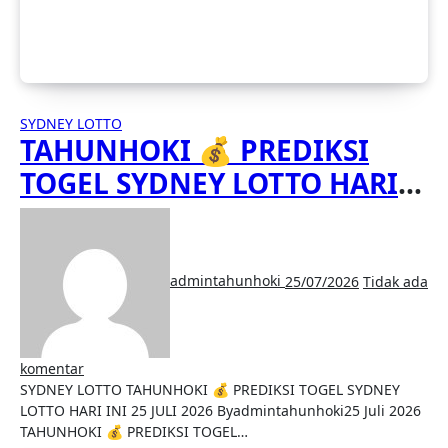
SYDNEY LOTTO
TAHUNHOKI 💰 PREDIKSI
TOGEL SYDNEY LOTTO HARI
INI 25 JULI 2026
admintahunhoki
25/07/2026
Tidak ada
komentar
SYDNEY LOTTO TAHUNHOKI 💰 PREDIKSI TOGEL SYDNEY
LOTTO HARI INI 25 JULI 2026 Byadmintahunhoki25 Juli 2026
TAHUNHOKI 💰 PREDIKSI TOGEL…