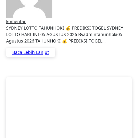
komentar
SYDNEY LOTTO TAHUNHOKI 💰 PREDIKSI TOGEL SYDNEY
LOTTO HARI INI 05 AGUSTUS 2026 Byadmintahunhoki05
Agustus 2026 TAHUNHOKI 💰 PREDIKSI TOGEL…
Baca Lebih Lanjut