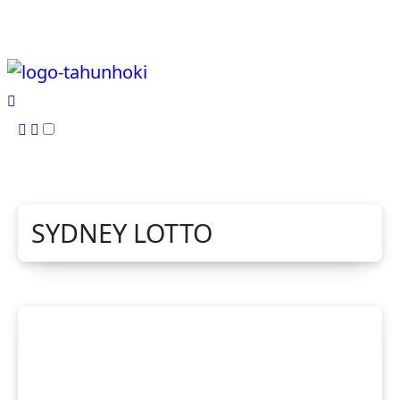
Lewati
ke
konten
SYDNEY LOTTO