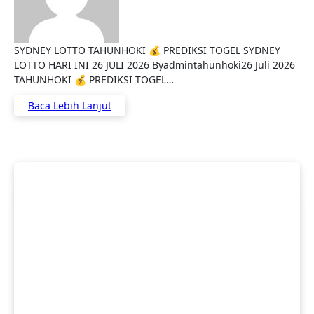
SYDNEY LOTTO TAHUNHOKI 💰 PREDIKSI TOGEL SYDNEY
LOTTO HARI INI 26 JULI 2026 Byadmintahunhoki26 Juli 2026
TAHUNHOKI 💰 PREDIKSI TOGEL…
Baca Lebih Lanjut