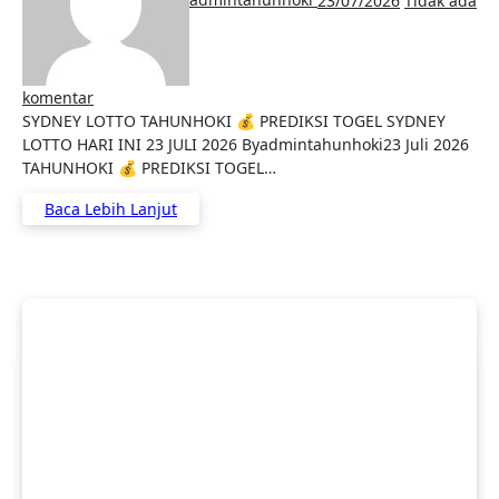
komentar
SYDNEY LOTTO TAHUNHOKI 💰 PREDIKSI TOGEL SYDNEY
LOTTO HARI INI 23 JULI 2026 Byadmintahunhoki23 Juli 2026
TAHUNHOKI 💰 PREDIKSI TOGEL…
Baca Lebih Lanjut