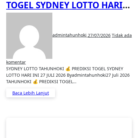
TOGEL SYDNEY LOTTO HARI
INI 27 JULI 2026
admintahunhoki
27/07/2026
Tidak ada
komentar
SYDNEY LOTTO TAHUNHOKI 💰 PREDIKSI TOGEL SYDNEY
LOTTO HARI INI 27 JULI 2026 Byadmintahunhoki27 Juli 2026
TAHUNHOKI 💰 PREDIKSI TOGEL…
Baca Lebih Lanjut