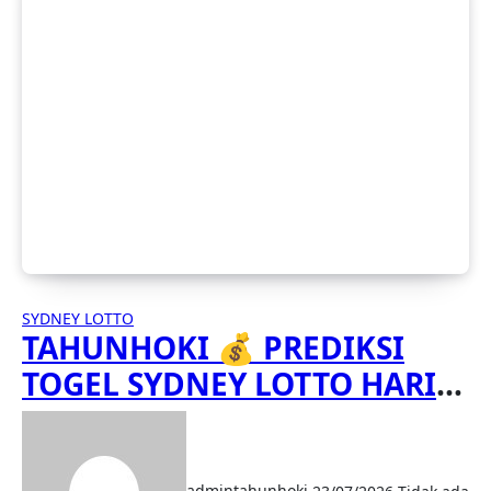
SYDNEY LOTTO
TAHUNHOKI 💰 PREDIKSI
TOGEL SYDNEY LOTTO HARI
INI 23 JULI 2026
admintahunhoki
23/07/2026
Tidak ada