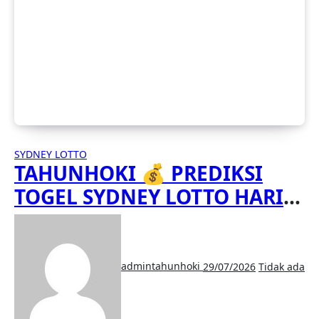
SYDNEY LOTTO
TAHUNHOKI 💰 PREDIKSI
TOGEL SYDNEY LOTTO HARI
INI 29 JULI 2026
admintahunhoki
29/07/2026
Tidak ada