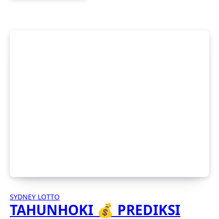
SYDNEY LOTTO
TAHUNHOKI 💰 PREDIKSI