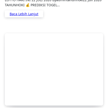
TAHUNHOKI 💰 PREDIKSI TOGEL…
Baca Lebih Lanjut