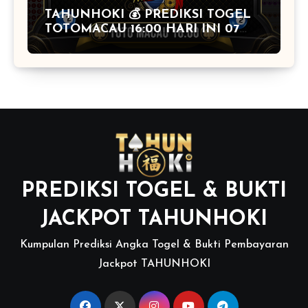
TAHUNHOKI 💰 PREDIKSI TOGEL
TOTOMACAU 16:00 HARI INI 07
AGUSTUS 2026
PREDIKSI TOGEL & BUKTI
JACKPOT TAHUNHOKI
Kumpulan Prediksi Angka Togel & Bukti Pembayaran
Jackpot TAHUNHOKI