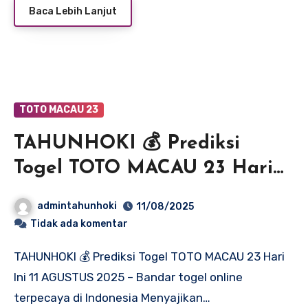
Baca Lebih Lanjut
TOTO MACAU 23
TAHUNHOKI 💰 Prediksi
Togel TOTO MACAU 23 Hari
Ini 11 AGUSTUS 2025
admintahunhoki
11/08/2025
Tidak ada komentar
TAHUNHOKI 💰 Prediksi Togel TOTO MACAU 23 Hari
Ini 11 AGUSTUS 2025 – Bandar togel online
terpecaya di Indonesia Menyajikan…