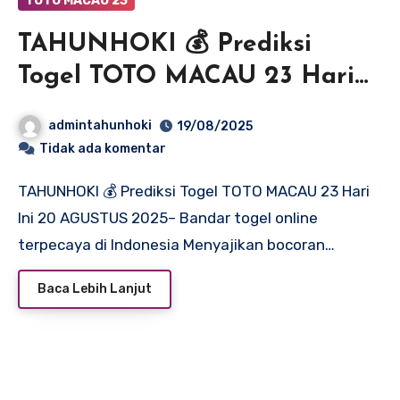
TOTO MACAU 23
TAHUNHOKI 💰 Prediksi
Togel TOTO MACAU 23 Hari
Ini 20 AGUSTUS 2025
admintahunhoki
19/08/2025
Tidak ada komentar
TAHUNHOKI 💰 Prediksi Togel TOTO MACAU 23 Hari
Ini 20 AGUSTUS 2025– Bandar togel online
terpecaya di Indonesia Menyajikan bocoran…
Baca Lebih Lanjut