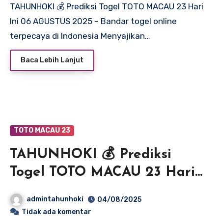
TAHUNHOKI 💰 Prediksi Togel TOTO MACAU 23 Hari
Ini 06 AGUSTUS 2025 – Bandar togel online
terpecaya di Indonesia Menyajikan…
Baca Lebih Lanjut
TOTO MACAU 23
TAHUNHOKI 💰 Prediksi
Togel TOTO MACAU 23 Hari
Ini 5 AGUSTUS 2025
admintahunhoki
04/08/2025
Tidak ada komentar