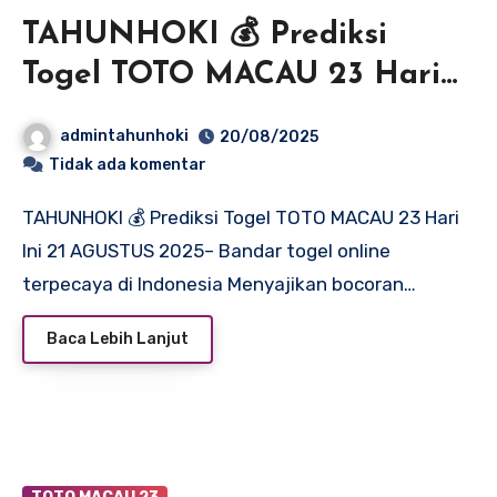
TAHUNHOKI 💰 Prediksi
Togel TOTO MACAU 23 Hari
Ini 21 AGUSTUS 2025
admintahunhoki
20/08/2025
Tidak ada komentar
TAHUNHOKI 💰 Prediksi Togel TOTO MACAU 23 Hari
Ini 21 AGUSTUS 2025– Bandar togel online
terpecaya di Indonesia Menyajikan bocoran…
Baca Lebih Lanjut