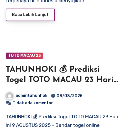
terpecaya di Indonesia Menyajikan…
Baca Lebih Lanjut
TOTO MACAU 23
TAHUNHOKI 💰 Prediksi
Togel TOTO MACAU 23 Hari
Ini 9 AGUSTUS 2025
admintahunhoki
08/08/2025
Tidak ada komentar
TAHUNHOKI 💰 Prediksi Togel TOTO MACAU 23 Hari
Ini 9 AGUSTUS 2025 – Bandar togel online