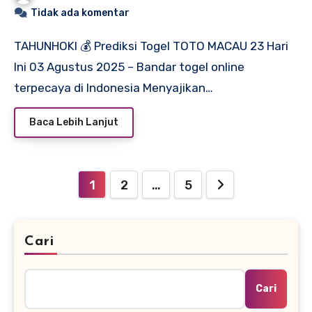
Tidak ada komentar
TAHUNHOKI 💰 Prediksi Togel TOTO MACAU 23 Hari
Ini 03 Agustus 2025 – Bandar togel online
terpecaya di Indonesia Menyajikan…
Baca Lebih Lanjut
Paginasi
1
2
…
5
pos
Cari
Cari