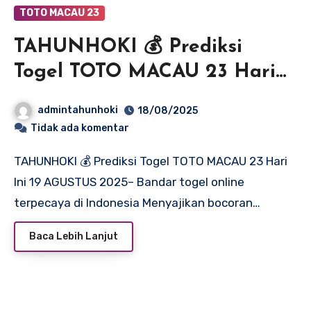
TOTO MACAU 23
TAHUNHOKI 💰 Prediksi
Togel TOTO MACAU 23 Hari
Ini 19 AGUSTUS 2025
admintahunhoki
18/08/2025
Tidak ada komentar
TAHUNHOKI 💰 Prediksi Togel TOTO MACAU 23 Hari
Ini 19 AGUSTUS 2025– Bandar togel online
terpecaya di Indonesia Menyajikan bocoran…
Baca Lebih Lanjut