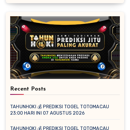
Recent Posts
TAHUNHOKI 💰 PREDIKSI TOGEL TOTOMACAU
23:00 HARI INI 07 AGUSTUS 2026
TAHUNHOKI 💰 PREDIKSI TOGEL TOTOMACAU