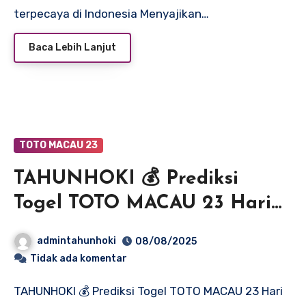
terpecaya di Indonesia Menyajikan…
Baca Lebih Lanjut
TOTO MACAU 23
TAHUNHOKI 💰 Prediksi
Togel TOTO MACAU 23 Hari
Ini 8 AGUSTUS 2025
admintahunhoki
08/08/2025
Tidak ada komentar
TAHUNHOKI 💰 Prediksi Togel TOTO MACAU 23 Hari