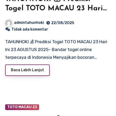
Togel TOTO MACAU 23 Hari
Ini 23 AGUSTUS 2025
admintahunhoki
22/08/2025
Tidak ada komentar
TAHUNHOKI 💰 Prediksi Togel TOTO MACAU 23 Hari
Ini 23 AGUSTUS 2025– Bandar togel online
terpecaya di Indonesia Menyajikan bocoran…
Baca Lebih Lanjut
TOTO MACAU 23