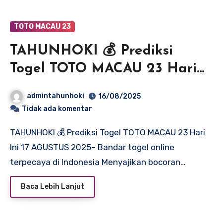
TOTO MACAU 23
TAHUNHOKI 💰 Prediksi
Togel TOTO MACAU 23 Hari
Ini 17 AGUSTUS 2025
admintahunhoki
16/08/2025
Tidak ada komentar
TAHUNHOKI 💰 Prediksi Togel TOTO MACAU 23 Hari
Ini 17 AGUSTUS 2025– Bandar togel online
terpecaya di Indonesia Menyajikan bocoran…
Baca Lebih Lanjut