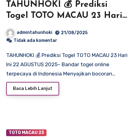
TAHUNHOKI 💰 Prediksi
Togel TOTO MACAU 23 Hari
Ini 22 AGUSTUS 2025
admintahunhoki
21/08/2025
Tidak ada komentar
TAHUNHOKI 💰 Prediksi Togel TOTO MACAU 23 Hari
Ini 22 AGUSTUS 2025– Bandar togel online
terpecaya di Indonesia Menyajikan bocoran…
Baca Lebih Lanjut
TOTO MACAU 23