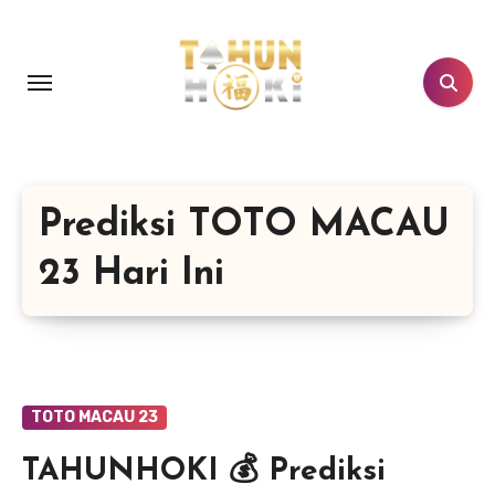
Lewati
ke
konten
Prediksi TOTO MACAU
23 Hari Ini
TOTO MACAU 23
TAHUNHOKI 💰 Prediksi