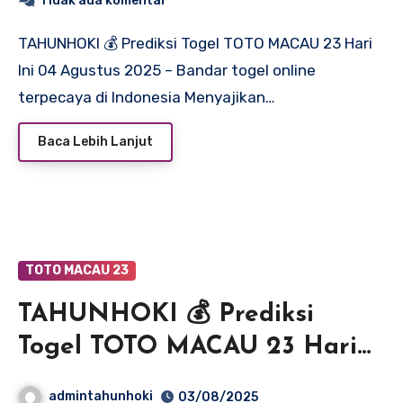
Tidak ada komentar
TAHUNHOKI 💰 Prediksi Togel TOTO MACAU 23 Hari
Ini 04 Agustus 2025 – Bandar togel online
terpecaya di Indonesia Menyajikan…
Baca Lebih Lanjut
TOTO MACAU 23
TAHUNHOKI 💰 Prediksi
Togel TOTO MACAU 23 Hari
Ini 03 Agustus 2025
admintahunhoki
03/08/2025