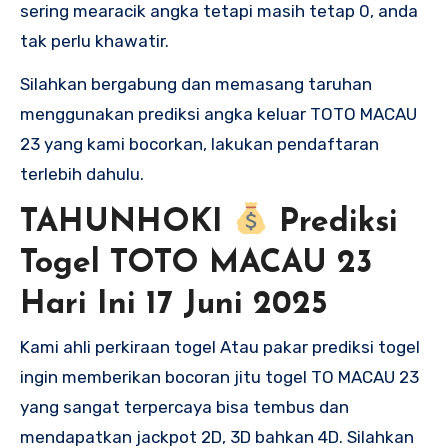
sering mearacik angka tetapi masih tetap 0, anda
tak perlu khawatir.
Silahkan bergabung dan memasang taruhan
menggunakan prediksi angka keluar TOTO MACAU
23 yang kami bocorkan, lakukan pendaftaran
terlebih dahulu.
TAHUNHOKI
Prediksi
Togel TOTO MACAU 23
Hari Ini 17 Juni 2025
Kami ahli perkiraan togel Atau pakar prediksi togel
ingin memberikan bocoran jitu togel TO MACAU 23
yang sangat terpercaya bisa tembus dan
mendapatkan jackpot 2D, 3D bahkan 4D. Silahkan