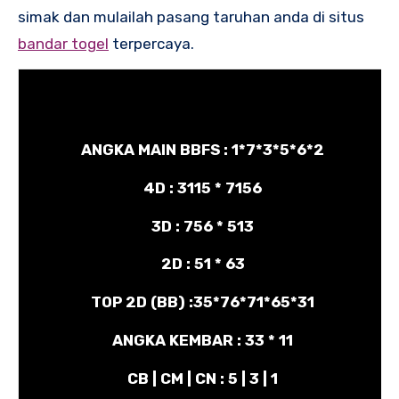
simak dan mulailah pasang taruhan anda di situs
bandar togel
terpercaya.
ANGKA MAIN BBFS : 1*7*3*5*6*2
4D : 3115 * 7156
3D : 756 * 513
2D : 51 * 63
TOP 2D (BB) :35*76*71*65*31
ANGKA KEMBAR : 33 * 11
CB | CM | CN : 5 | 3 | 1