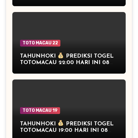
AGUSTUS 2026
TOTO MACAU 22
TAHUNHOKI
PREDIKSI TOGEL
TOTOMACAU 22:00 HARI INI 08
AGUSTUS 2026
TOTO MACAU 19
TAHUNHOKI
PREDIKSI TOGEL
TOTOMACAU 19:00 HARI INI 08
AGUSTUS 2026