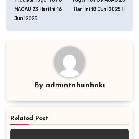
MACAU 23 Hari Ini 16
Hari Ini 18 Juni 2025
Juni 2025
By
admintahunhoki
Related Post