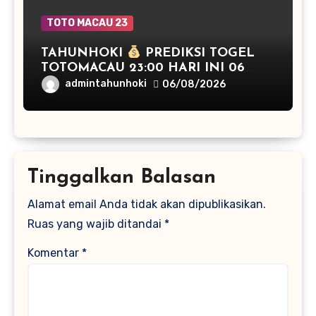
TOTO MACAU 23
TAHUNHOKI
PREDIKSI TOGEL
TOTOMACAU 23:00 HARI INI 06
AGUSTUS 2026
admintahunhoki
06/08/2026
Tinggalkan Balasan
Alamat email Anda tidak akan dipublikasikan.
Ruas yang wajib ditandai
*
Komentar
*