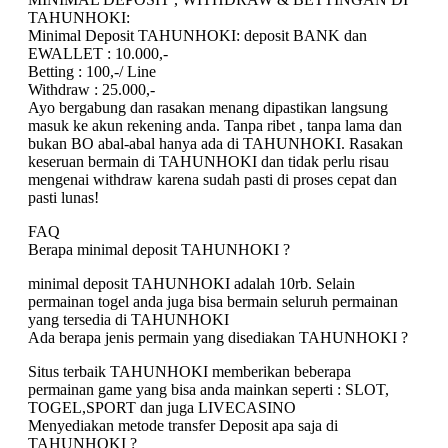
TAHUNHOKI:
Minimal Deposit TAHUNHOKI: deposit BANK dan
EWALLET : 10.000,-
Betting : 100,-/ Line
Withdraw : 25.000,-
Ayo bergabung dan rasakan menang dipastikan langsung
masuk ke akun rekening anda. Tanpa ribet , tanpa lama dan
bukan BO abal-abal hanya ada di TAHUNHOKI. Rasakan
keseruan bermain di TAHUNHOKI dan tidak perlu risau
mengenai withdraw karena sudah pasti di proses cepat dan
pasti lunas!
FAQ
Berapa minimal deposit TAHUNHOKI ?
minimal deposit TAHUNHOKI adalah 10rb. Selain
permainan togel anda juga bisa bermain seluruh permainan
yang tersedia di TAHUNHOKI
Ada berapa jenis permain yang disediakan TAHUNHOKI ?
Situs terbaik TAHUNHOKI memberikan beberapa
permainan game yang bisa anda mainkan seperti : SLOT,
TOGEL,SPORT dan juga LIVECASINO
Menyediakan metode transfer Deposit apa saja di
TAHUNHOKI ?