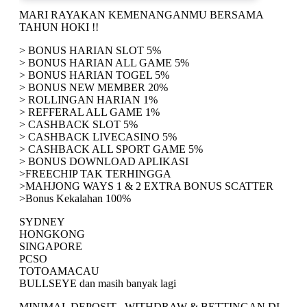
MARI RAYAKAN KEMENANGANMU BERSAMA
TAHUN HOKI !!
> BONUS HARIAN SLOT 5%
> BONUS HARIAN ALL GAME 5%
> BONUS HARIAN TOGEL 5%
> BONUS NEW MEMBER 20%
> ROLLINGAN HARIAN 1%
> REFFERAL ALL GAME 1%
> CASHBACK SLOT 5%
> CASHBACK LIVECASINO 5%
> CASHBACK ALL SPORT GAME 5%
> BONUS DOWNLOAD APLIKASI
>FREECHIP TAK TERHINGGA
>MAHJONG WAYS 1 & 2 EXTRA BONUS SCATTER
>Bonus Kekalahan 100%
SYDNEY
HONGKONG
SINGAPORE
PCSO
TOTOAMACAU
BULLSEYE dan masih banyak lagi
MINIMAL DEPOSIT , WITHDRAW & BETTINGAN DI