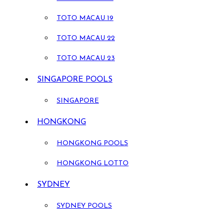
TOTO MACAU 19
TOTO MACAU 22
TOTO MACAU 23
SINGAPORE POOLS
SINGAPORE
HONGKONG
HONGKONG POOLS
HONGKONG LOTTO
SYDNEY
SYDNEY POOLS