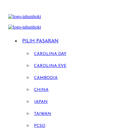
Lewati
ke
konten
PREDIKSI TOGEL & BUKTI JACKPOT TAHUNHOKI
Kumpulan Prediksi Angka Togel & Bukti Pembayaran
Jackpot TAHUNHOKI
PREDIKSI TOGEL & BUKTI JACKPOT TAHUNHOKI
Kumpulan Prediksi Angka Togel & Bukti Pembayaran
PILIH PASARAN
Jackpot TAHUNHOKI
CAROLINA DAY
CAROLINA EVE
CAMBODIA
CHINA
JAPAN
TAIWAN
PCSO