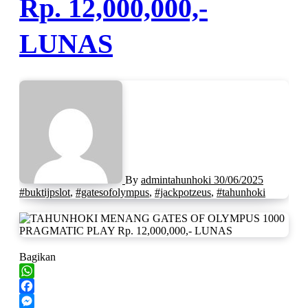
Rp. 12,000,000,-
LUNAS
By
admintahunhoki
30/06/2025
#buktijpslot
,
#gatesofolympus
,
#jackpotzeus
,
#tahunhoki
Bagikan
WhatsApp
Facebook