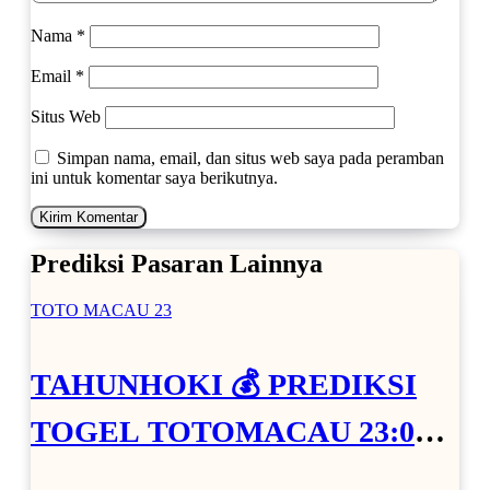
Nama
*
Email
*
Situs Web
Simpan nama, email, dan situs web saya pada peramban
ini untuk komentar saya berikutnya.
Prediksi Pasaran Lainnya
TOTO MACAU 23
TAHUNHOKI 💰 PREDIKSI
TOGEL TOTOMACAU 23:00
HARI INI 07 AGUSTUS 2026