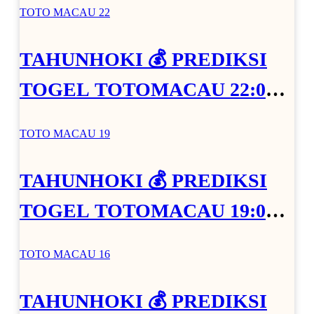
TOTO MACAU 22
TAHUNHOKI 💰 PREDIKSI
TOGEL TOTOMACAU 22:00
HARI INI 09 AGUSTUS 2026
TOTO MACAU 19
TAHUNHOKI 💰 PREDIKSI
TOGEL TOTOMACAU 19:00
HARI INI 09 AGUSTUS 2026
TOTO MACAU 16
TAHUNHOKI 💰 PREDIKSI