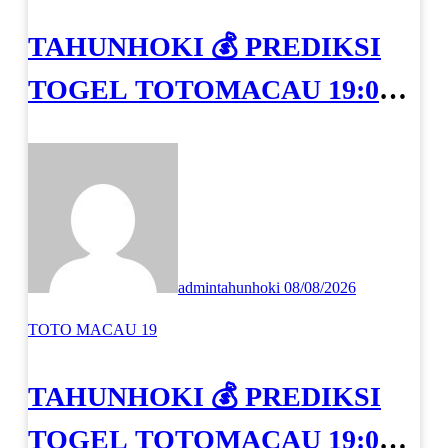
TAHUNHOKI 💰 PREDIKSI
TOGEL TOTOMACAU 19:00
HARI INI 08 AGUSTUS 2026
admintahunhoki
08/08/2026
TOTO MACAU 19
TAHUNHOKI 💰 PREDIKSI
TOGEL TOTOMACAU 19:00