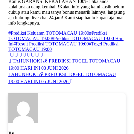
Bonus GARANSI KEKALAHAN 100%! Jika anda
kalah,maka uang kembali !
Kalau info yang kami kasih belum
cukup atau kamu mau tanya bonus menarik lainnya, langsung
aja hubungi live chat 24 jam! Kami siap bantu kapan aja buat
info lengkapnya.
#
Prediksi Keluaran TOTOMACAU 19:00
#
Prediksi
TOTOMACAU 19:00
#
Prediksi TOTOMACAU 19:00 Hari
Ini
#
Result Prediksi TOTOMACAU 19:00
#
Togel Prediksi
TOTOMACAU 19:00
Navigasi
TAHUNHOKI 💰 PREDIKSI TOGEL TOTOMACAU
pos
19:00 HARI INI 03 JUNI 2026
TAHUNHOKI 💰 PREDIKSI TOGEL TOTOMACAU
19:00 HARI INI 05 JUNI 2026
By