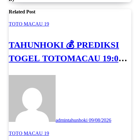
Related Post
TOTO MACAU 19
TAHUNHOKI 💰 PREDIKSI
TOGEL TOTOMACAU 19:00
HARI INI 09 AGUSTUS 2026
admintahunhoki
09/08/2026
TOTO MACAU 19