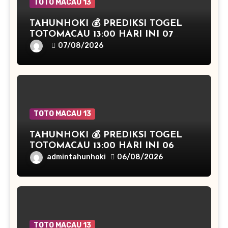
TOTO MACAU 13
TAHUNHOKI 💰 PREDIKSI TOGEL
TOTOMACAU 13:00 HARI INI 07
AGUSTUS 2026
07/08/2026
TOTO MACAU 13
TAHUNHOKI 💰 PREDIKSI TOGEL
TOTOMACAU 13:00 HARI INI 06
AGUSTUS 2026
admintahunhoki
06/08/2026
TOTO MACAU 13