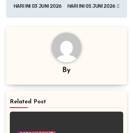
HARI INI 03 JUNI 2026
HARI INI 05 JUNI 2026
By
Related Post