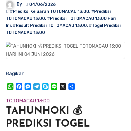
By
04/06/2026
#Prediksi Keluaran TOTOMACAU 13:00
,
#Prediksi
TOTOMACAU 13:00
,
#Prediksi TOTOMACAU 13:00 Hari
Ini
,
#Result Prediksi TOTOMACAU 13:00
,
#Togel Prediksi
TOTOMACAU 13:00
Bagikan
WhatsApp
Facebook
Messenger
Telegram
Skype
Line
X
Share
TOTOMACAU 13:00
TAHUNHOKI 💰
PREDIKSI TOGEL