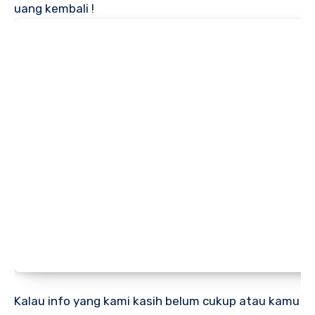
uang kembali !
Kalau info yang kami kasih belum cukup atau kamu