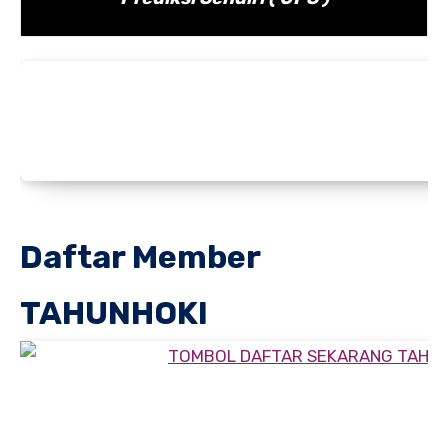
Daftar Member
TAHUNHOKI