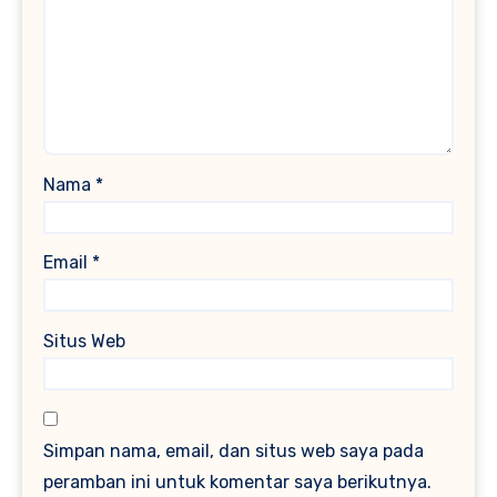
Nama
*
Email
*
Situs Web
Simpan nama, email, dan situs web saya pada
peramban ini untuk komentar saya berikutnya.