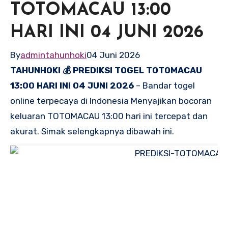
TOTOMACAU 13:00
HARI INI 04 JUNI 2026
By
admintahunhoki
04 Juni 2026
TAHUNHOKI 💰 PREDIKSI TOGEL TOTOMACAU
13:00 HARI INI 04 JUNI 2026
– Bandar togel
online terpecaya di Indonesia Menyajikan bocoran
keluaran TOTOMACAU 13:00 hari ini tercepat dan
akurat. Simak selengkapnya dibawah ini.