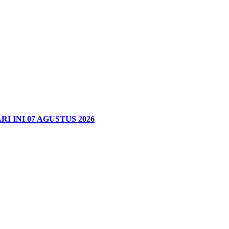
I INI 07 AGUSTUS 2026