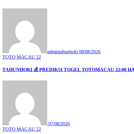
admintahunhoki
08/08/2026
TOTO MACAU 22
TAHUNHOKI 💰 PREDIKSI TOGEL TOTOMACAU 22:00 HAR
07/08/2026
TOTO MACAU 22