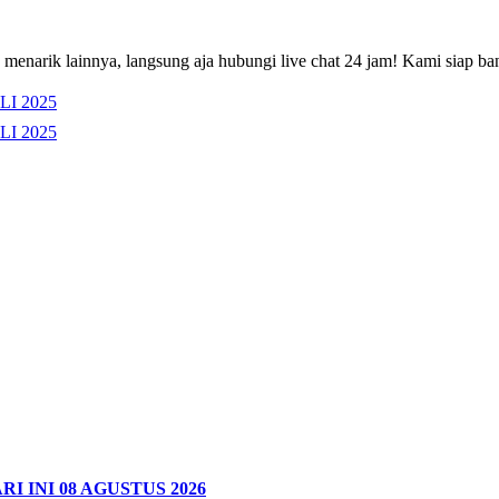
enarik lainnya, langsung aja hubungi live chat 24 jam! Kami siap ban
LI 2025
LI 2025
I INI 08 AGUSTUS 2026