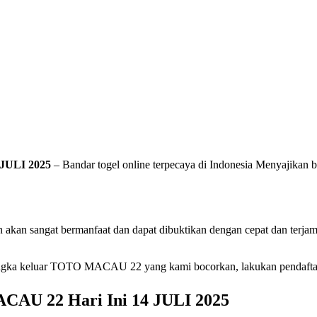
 JULI 2025
– Bandar togel online terpecaya di Indonesia Menyajikan
n sangat bermanfaat dan dapat dibuktikan dengan cepat dan terjamin 
ngka keluar TOTO MACAU 22 yang kami bocorkan, lakukan pendaftara
AU 22 Hari Ini 14 JULI 2025