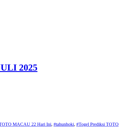
JULI 2025
i TOTO MACAU 22 Hari Ini
,
#tahunhoki
,
#Togel Prediksi TOTO