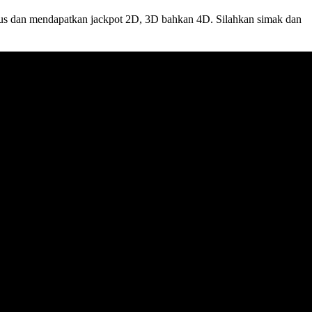
bus dan mendapatkan jackpot 2D, 3D bahkan 4D. Silahkan simak dan