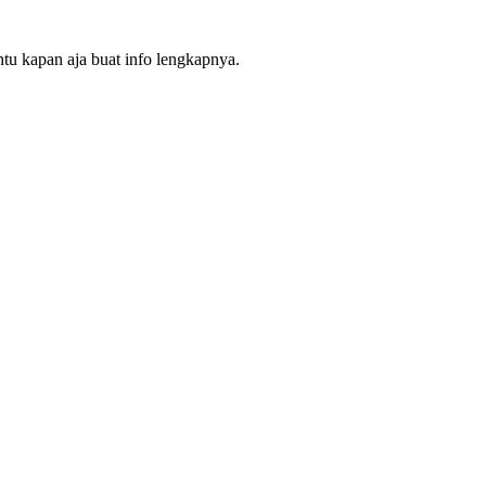
tu kapan aja buat info lengkapnya.