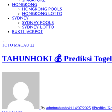
SINGAPORE
HONGKONG
HONGKONG POOLS
HONGKONG LOTTO
SYDNEY
SYDNEY POOLS
SYDNEY LOTTO
BUKTI JACKPOT
TOTO MACAU 22
TAHUNHOKI 💰 Prediksi Togel
By
admintahunhoki
14/07/2025
#Prediksi 