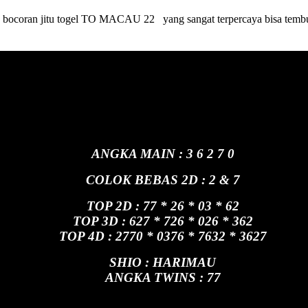
ikan bocoran jitu togel TO MACAU 22 yang sangat terpercaya bisa tem
ANGKA MAIN : 3 6 2 7 0
COLOK BEBAS 2D : 2 & 7
TOP 2D : 77 * 26 * 03 * 62
TOP 3D : 627 * 726 * 026 * 362
TOP 4D : 2770 * 0376 * 7632 * 3627
SHIO : HARIMAU
ANGKA TWINS : 77