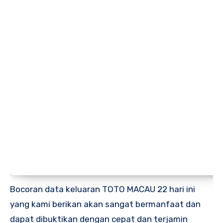
Bocoran data keluaran TOTO MACAU 22 hari ini
yang kami berikan akan sangat bermanfaat dan
dapat dibuktikan dengan cepat dan terjamin