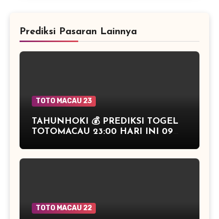
Prediksi Pasaran Lainnya
TOTO MACAU 23
TAHUNHOKI 💰 PREDIKSI TOGEL
TOTOMACAU 23:00 HARI INI 09
AGUSTUS 2026
TOTO MACAU 22