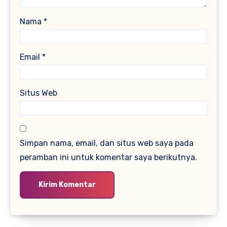
Nama
*
Email
*
Situs Web
Simpan nama, email, dan situs web saya pada
peramban ini untuk komentar saya berikutnya.