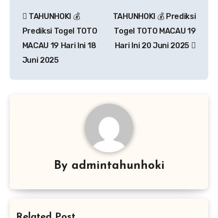
Navigasi
TAHUNHOKI 💰
TAHUNHOKI 💰 Prediksi
pos
Prediksi Togel TOTO
Togel TOTO MACAU 19
MACAU 19 Hari Ini 18
Hari Ini 20 Juni 2025
Juni 2025
By
admintahunhoki
Related Post