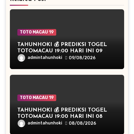
TOTO MACAU 19
TAHUNHOKI 💰 PREDIKSI TOGEL
TOTOMACAU 19:00 HARI INI 09
AGUSTUS 2026
admintahunhoki
09/08/2026
TOTO MACAU 19
TAHUNHOKI 💰 PREDIKSI TOGEL
TOTOMACAU 19:00 HARI INI 08
AGUSTUS 2026
admintahunhoki
08/08/2026