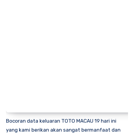
Bocoran data keluaran TOTO MACAU 19 hari ini
yang kami berikan akan sangat bermanfaat dan