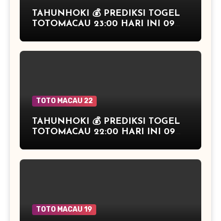
TAHUNHOKI 💰 PREDIKSI TOGEL
TOTOMACAU 23:00 HARI INI 09
AGUSTUS 2026
TOTO MACAU 22
TAHUNHOKI 💰 PREDIKSI TOGEL
TOTOMACAU 22:00 HARI INI 09
AGUSTUS 2026
TOTO MACAU 19