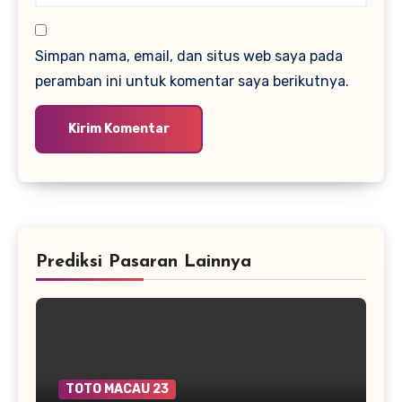
Simpan nama, email, dan situs web saya pada
peramban ini untuk komentar saya berikutnya.
Prediksi Pasaran Lainnya
TOTO MACAU 23