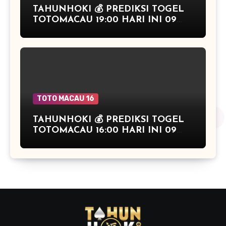
TAHUNHOKI 💰 PREDIKSI TOGEL
TOTOMACAU 19:00 HARI INI 09
AGUSTUS 2026
TOTO MACAU 16
TAHUNHOKI 💰 PREDIKSI TOGEL
TOTOMACAU 16:00 HARI INI 09
AGUSTUS 2026