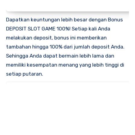
Dapatkan keuntungan lebih besar dengan Bonus
DEPOSIT SLOT GAME 100%! Setiap kali Anda
melakukan deposit, bonus ini memberikan
tambahan hingga 100% dari jumlah deposit Anda.
Sehingga Anda dapat bermain lebih lama dan
memiliki kesempatan menang yang lebih tinggi di
setiap putaran.