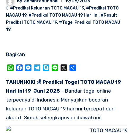
By
admintahunhoki
19/06/2025
#Prediksi Keluaran TOTO MACAU 19
,
#Prediksi TOTO
MACAU 19
,
#Prediksi TOTO MACAU 19 Hari Ini
,
#Result
Prediksi TOTO MACAU 19
,
#Togel Prediksi TOTO MACAU
19
Bagikan
WhatsApp
Facebook
Messenger
Telegram
Skype
Line
X
Share
TAHUNHOKI 💰 Prediksi Togel TOTO MACAU 19
Hari Ini 19 Juni 2025
– Bandar togel online
terpecaya di Indonesia Menyajikan bocoran
keluaran TOTO MACAU 19 hari ini tercepat dan
akurat. Simak selengkapnya dibawah ini.