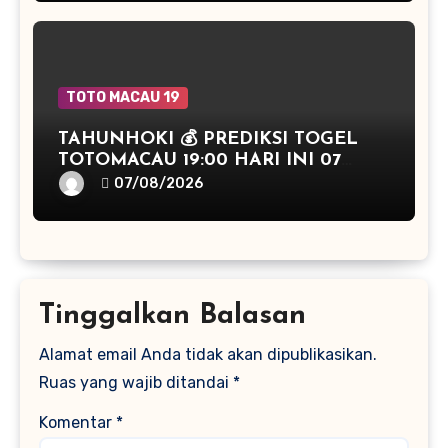
TOTO MACAU 19
TAHUNHOKI 💰 PREDIKSI TOGEL
TOTOMACAU 19:00 HARI INI 07
AGUSTUS 2026
07/08/2026
Tinggalkan Balasan
Alamat email Anda tidak akan dipublikasikan.
Ruas yang wajib ditandai
*
Komentar
*