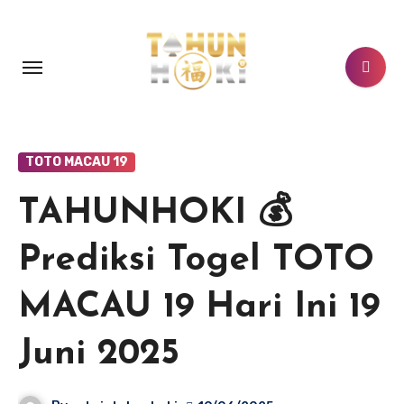
Lewati
ke
konten
TOTO MACAU 19
TAHUNHOKI 💰
Prediksi Togel TOTO
MACAU 19 Hari Ini 19
Juni 2025