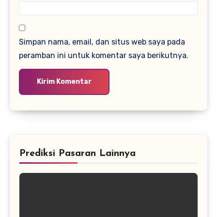
Simpan nama, email, dan situs web saya pada
peramban ini untuk komentar saya berikutnya.
Prediksi Pasaran Lainnya