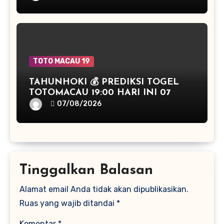
TOTO MACAU 19
TAHUNHOKI 💰 PREDIKSI TOGEL
TOTOMACAU 19:00 HARI INI 07
AGUSTUS 2026
07/08/2026
Tinggalkan Balasan
Alamat email Anda tidak akan dipublikasikan.
Ruas yang wajib ditandai
*
Komentar
*