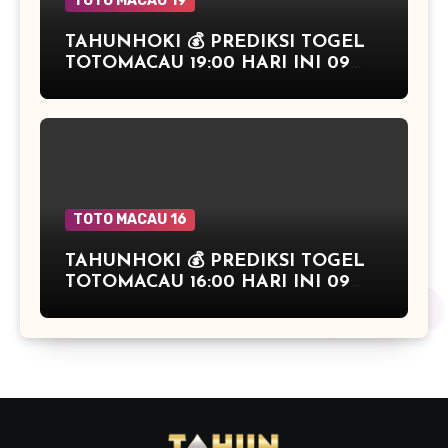
TOTO MACAU 19
TAHUNHOKI 💰 PREDIKSI TOGEL
TOTOMACAU 19:00 HARI INI 09
AGUSTUS 2026
TOTO MACAU 16
TAHUNHOKI 💰 PREDIKSI TOGEL
TOTOMACAU 16:00 HARI INI 09
AGUSTUS 2026