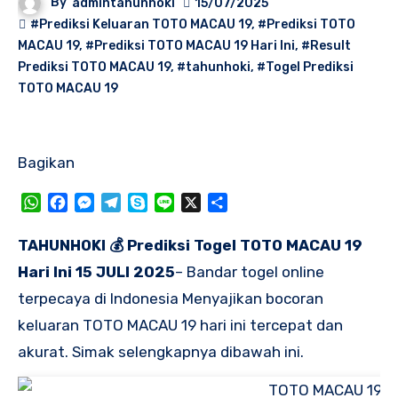
By
admintahunhoki
15/07/2025
#Prediksi Keluaran TOTO MACAU 19
,
#Prediksi TOTO
MACAU 19
,
#Prediksi TOTO MACAU 19 Hari Ini
,
#Result
Prediksi TOTO MACAU 19
,
#tahunhoki
,
#Togel Prediksi
TOTO MACAU 19
Bagikan
WhatsApp
Facebook
Messenger
Telegram
Skype
Line
X
Share
TAHUNHOKI 💰 Prediksi Togel TOTO MACAU 19
Hari Ini 15 JULI 2025
– Bandar togel online
terpecaya di Indonesia Menyajikan bocoran
keluaran TOTO MACAU 19 hari ini tercepat dan
akurat. Simak selengkapnya dibawah ini.