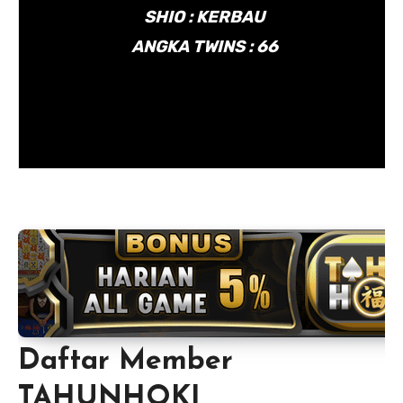
SHIO : KERBAU
ANGKA TWINS : 66
Daftar Member
TAHUNHOKI