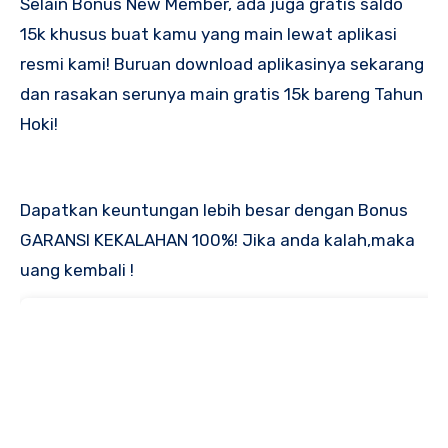
Selain Bonus New Member, ada juga gratis saldo
15k khusus buat kamu yang main lewat aplikasi
resmi kami! Buruan download aplikasinya sekarang
dan rasakan serunya main gratis 15k bareng Tahun
Hoki!
Dapatkan keuntungan lebih besar dengan Bonus
GARANSI KEKALAHAN 100%! Jika anda kalah,maka
uang kembali !