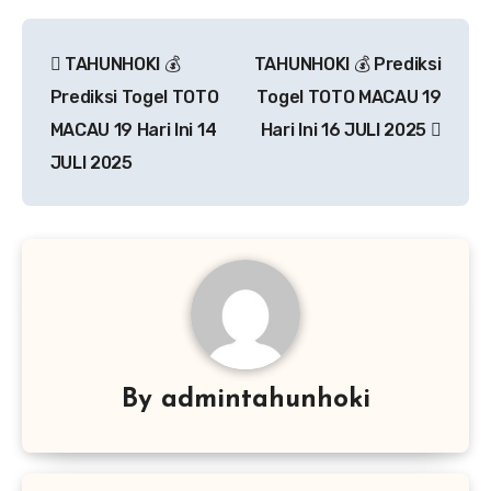
Navigasi
TAHUNHOKI 💰
TAHUNHOKI 💰 Prediksi
pos
Prediksi Togel TOTO
Togel TOTO MACAU 19
MACAU 19 Hari Ini 14
Hari Ini 16 JULI 2025
JULI 2025
By
admintahunhoki