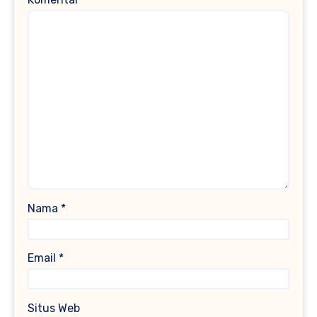
Nama
*
Email
*
Situs Web