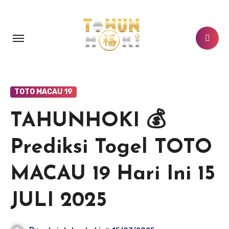
Lewati
ke
konten
TOTO MACAU 19
TAHUNHOKI 💰
Prediksi Togel TOTO
MACAU 19 Hari Ini 15
JULI 2025