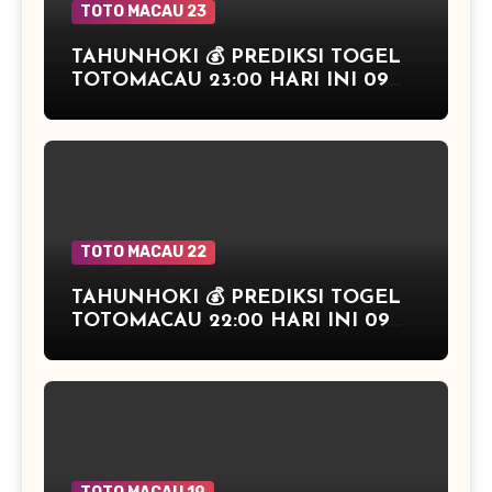
TOTO MACAU 23
TAHUNHOKI 💰 PREDIKSI TOGEL
TOTOMACAU 23:00 HARI INI 09
AGUSTUS 2026
TOTO MACAU 22
TAHUNHOKI 💰 PREDIKSI TOGEL
TOTOMACAU 22:00 HARI INI 09
AGUSTUS 2026