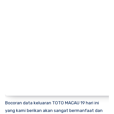
Bocoran data keluaran TOTO MACAU 19 hari ini
yang kami berikan akan sangat bermanfaat dan