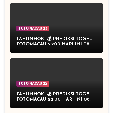
TOTO MACAU 23
TAHUNHOKI 💰 PREDIKSI TOGEL
TOTOMACAU 23:00 HARI INI 08
AGUSTUS 2026
TOTO MACAU 22
TAHUNHOKI 💰 PREDIKSI TOGEL
TOTOMACAU 22:00 HARI INI 08
AGUSTUS 2026