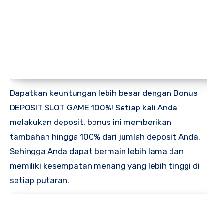
Dapatkan keuntungan lebih besar dengan Bonus
DEPOSIT SLOT GAME 100%! Setiap kali Anda
melakukan deposit, bonus ini memberikan
tambahan hingga 100% dari jumlah deposit Anda.
Sehingga Anda dapat bermain lebih lama dan
memiliki kesempatan menang yang lebih tinggi di
setiap putaran.