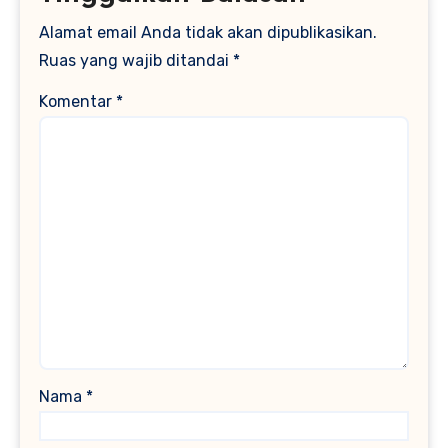
Alamat email Anda tidak akan dipublikasikan.
Ruas yang wajib ditandai
*
Komentar
*
Nama
*