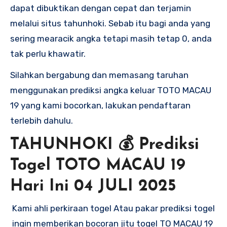
dapat dibuktikan dengan cepat dan terjamin
melalui situs tahunhoki. Sebab itu bagi anda yang
sering mearacik angka tetapi masih tetap 0, anda
tak perlu khawatir.
Silahkan bergabung dan memasang taruhan
menggunakan prediksi angka keluar TOTO MACAU
19 yang kami bocorkan, lakukan pendaftaran
terlebih dahulu.
TAHUNHOKI 💰 Prediksi
Togel TOTO MACAU 19
Hari Ini 04 JULI 2025
Kami ahli perkiraan togel Atau pakar prediksi togel
ingin memberikan bocoran jitu togel TO MACAU 19