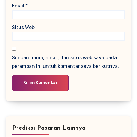
Email
*
Situs Web
Simpan nama, email, dan situs web saya pada
peramban ini untuk komentar saya berikutnya.
Prediksi Pasaran Lainnya