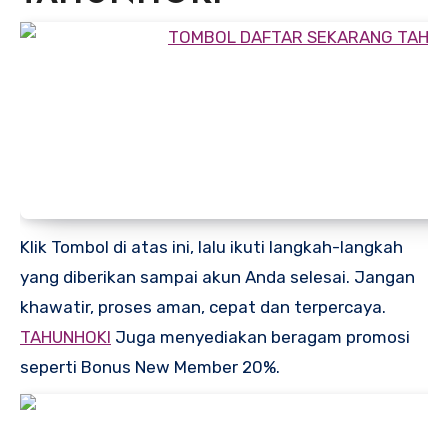
Klik Tombol di atas ini, lalu ikuti langkah-langkah
yang diberikan sampai akun Anda selesai. Jangan
khawatir, proses aman, cepat dan terpercaya.
TAHUNHOKI
Juga menyediakan beragam promosi
seperti Bonus New Member 20%.