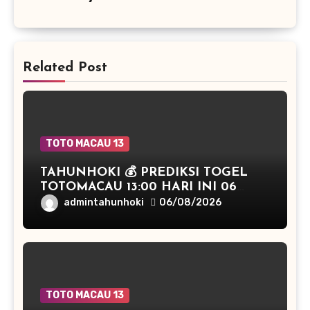
Related Post
TOTO MACAU 13
TAHUNHOKI 💰 PREDIKSI TOGEL
TOTOMACAU 13:00 HARI INI 06
AGUSTUS 2026
admintahunhoki
06/08/2026
TOTO MACAU 13