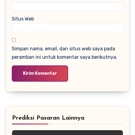
Situs Web
Simpan nama, email, dan situs web saya pada
peramban ini untuk komentar saya berikutnya.
Prediksi Pasaran Lainnya