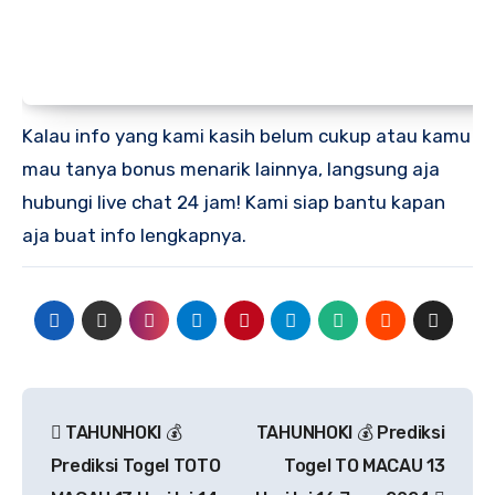
Kalau info yang kami kasih belum cukup atau kamu
mau tanya bonus menarik lainnya, langsung aja
hubungi live chat 24 jam! Kami siap bantu kapan
aja buat info lengkapnya.
Navigasi
TAHUNHOKI 💰
TAHUNHOKI 💰 Prediksi
pos
Prediksi Togel TOTO
Togel TO MACAU 13