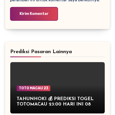
Prediksi Pasaran Lainnya
TOTO MACAU 23
TAHUNHOKI 💰 PREDIKSI TOGEL
TOTOMACAU 23:00 HARI INI 08
AGUSTUS 2026