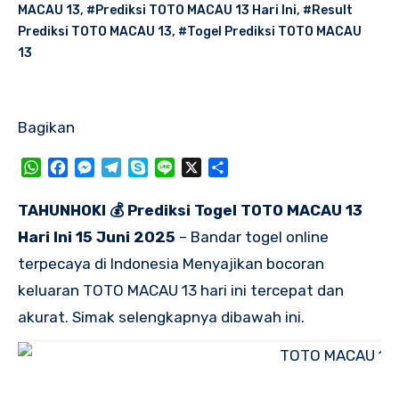
MACAU 13
,
#Prediksi TOTO MACAU 13 Hari Ini
,
#Result
Prediksi TOTO MACAU 13
,
#Togel Prediksi TOTO MACAU
13
Bagikan
WhatsApp
Facebook
Messenger
Telegram
Skype
Line
X
Share
TAHUNHOKI 💰 Prediksi Togel TOTO MACAU 13
Hari Ini 15 Juni 2025
– Bandar togel online
terpecaya di Indonesia Menyajikan bocoran
keluaran TOTO MACAU 13 hari ini tercepat dan
akurat. Simak selengkapnya dibawah ini.