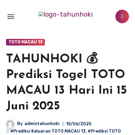
Lewati
ke
konten
TOTO MACAU 13
TAHUNHOKI 💰
Prediksi Togel TOTO
MACAU 13 Hari Ini 15
Juni 2025
By
admintahunhoki
15/06/2025
#Prediksi Keluaran TOTO MACAU 13
,
#Prediksi TOTO