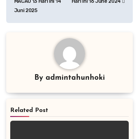
MACAU 13 Hari Ini 14
Hari Ini 16 June 2024
Juni 2025
By
admintahunhoki
Related Post