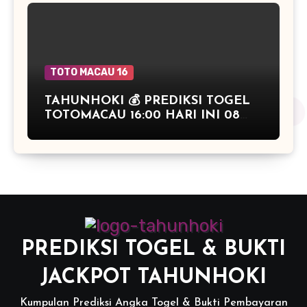
TOTO MACAU 16
TAHUNHOKI 💰 PREDIKSI TOGEL
TOTOMACAU 16:00 HARI INI 08
AGUSTUS 2026
PREDIKSI TOGEL & BUKTI
JACKPOT TAHUNHOKI
Kumpulan Prediksi Angka Togel & Bukti Pembayaran