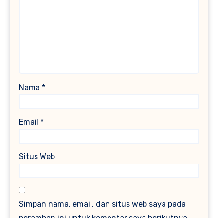
Nama
*
Email
*
Situs Web
Simpan nama, email, dan situs web saya pada
peramban ini untuk komentar saya berikutnya.