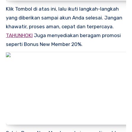
Klik Tombol di atas ini, lalu ikuti langkah-langkah
yang diberikan sampai akun Anda selesai. Jangan
khawatir, proses aman, cepat dan terpercaya.
TAHUNHOKI
Juga menyediakan beragam promosi
seperti Bonus New Member 20%.