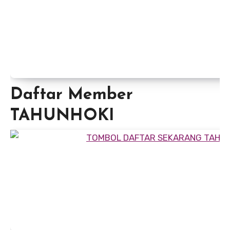
Daftar Member
TAHUNHOKI