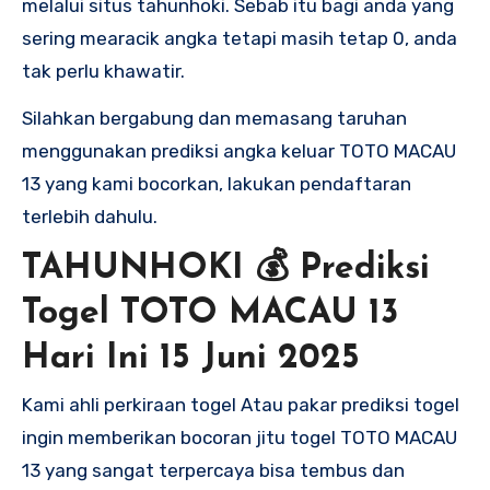
melalui situs tahunhoki. Sebab itu bagi anda yang
sering mearacik angka tetapi masih tetap 0, anda
tak perlu khawatir.
Silahkan bergabung dan memasang taruhan
menggunakan prediksi angka keluar TOTO MACAU
13 yang kami bocorkan, lakukan pendaftaran
terlebih dahulu.
TAHUNHOKI 💰 Prediksi
Togel TOTO MACAU 13
Hari Ini 15 Juni 2025
Kami ahli perkiraan togel Atau pakar prediksi togel
ingin memberikan bocoran jitu togel TOTO MACAU
13 yang sangat terpercaya bisa tembus dan