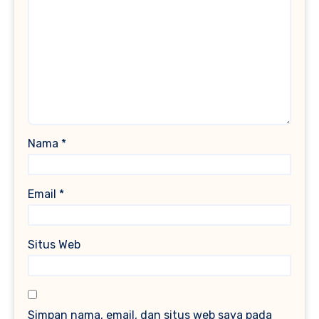
Nama
*
Email
*
Situs Web
Simpan nama, email, dan situs web saya pada