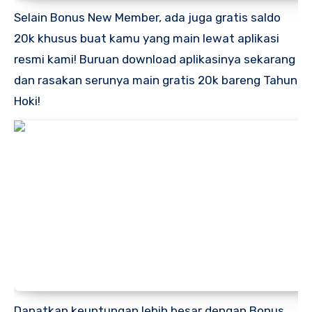
Selain Bonus New Member, ada juga gratis saldo
20k khusus buat kamu yang main lewat aplikasi
resmi kami! Buruan download aplikasinya sekarang
dan rasakan serunya main gratis 20k bareng Tahun
Hoki!
Dapatkan keuntungan lebih besar dengan Bonus