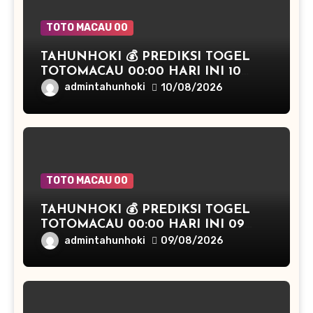
TOTO MACAU 00
TAHUNHOKI 💰 PREDIKSI TOGEL
TOTOMACAU 00:00 HARI INI 10
AGUSTUS 2026
admintahunhoki
10/08/2026
TOTO MACAU 00
TAHUNHOKI 💰 PREDIKSI TOGEL
TOTOMACAU 00:00 HARI INI 09
AGUSTUS 2026
admintahunhoki
09/08/2026