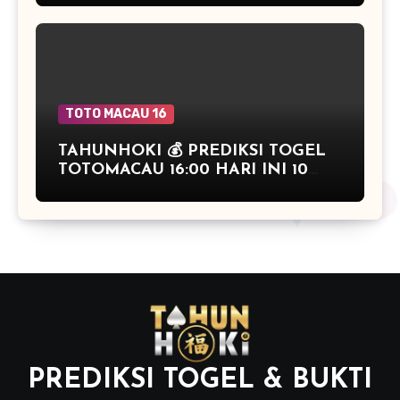
TOTO MACAU 16
TAHUNHOKI 💰 PREDIKSI TOGEL
TOTOMACAU 16:00 HARI INI 10
AGUSTUS 2026
PREDIKSI TOGEL & BUKTI