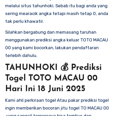
melalui situs tahunhoki. Sebab itu bagi anda yang
sering mearacik angka tetapi masih tetap 0, anda
tak perlu khawatir.
Silahkan bergabung dan memasang taruhan
menggunakan prediksi angka keluar TOTO MACAU
00 yang kami bocorkan, lakukan pendaftaran
terlebih dahulu.
TAHUNHOKI 💰 Prediksi
Togel TOTO MACAU 00
Hari Ini 18 Juni 2025
Kami ahli perkiraan togel Atau pakar prediksi togel
ingin memberikan bocoran jitu togel TO MACAU 00
yang sangat terpercaya bisa tembus dan