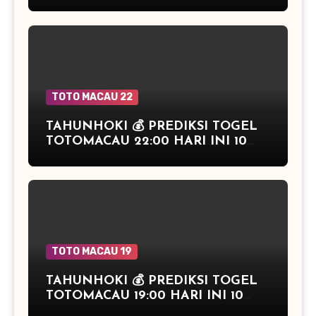
AGUSTUS 2026
TOTO MACAU 22
TAHUNHOKI 💰 PREDIKSI TOGEL
TOTOMACAU 22:00 HARI INI 10
AGUSTUS 2026
TOTO MACAU 19
TAHUNHOKI 💰 PREDIKSI TOGEL
TOTOMACAU 19:00 HARI INI 10
AGUSTUS 2026