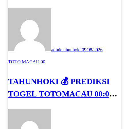
HARI INI 09 AGUSTUS 2026
admintahunhoki
09/08/2026
TOTO MACAU 00
TAHUNHOKI 💰 PREDIKSI
TOGEL TOTOMACAU 00:00
HARI INI 08 AGUSTUS 2026