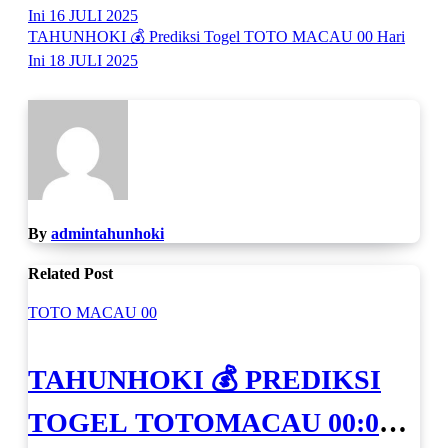
pos
Ini 16 JULI 2025
TAHUNHOKI 💰 Prediksi Togel TOTO MACAU 00 Hari
Ini 18 JULI 2025
By
admintahunhoki
Related Post
TOTO MACAU 00
TAHUNHOKI 💰 PREDIKSI
TOGEL TOTOMACAU 00:00