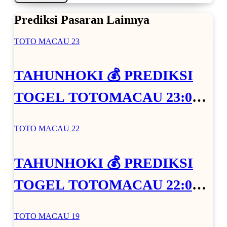
Prediksi Pasaran Lainnya
TOTO MACAU 23
TAHUNHOKI 💰 PREDIKSI
TOGEL TOTOMACAU 23:00
HARI INI 09 AGUSTUS 2026
TOTO MACAU 22
TAHUNHOKI 💰 PREDIKSI
TOGEL TOTOMACAU 22:00
HARI INI 09 AGUSTUS 2026
TOTO MACAU 19