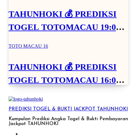
TAHUNHOKI 💰 PREDIKSI
TOGEL TOTOMACAU 19:00
HARI INI 09 AGUSTUS 2026
TOTO MACAU 16
TAHUNHOKI 💰 PREDIKSI
TOGEL TOTOMACAU 16:00
HARI INI 09 AGUSTUS 2026
PREDIKSI TOGEL & BUKTI JACKPOT TAHUNHOKI
Kumpulan Prediksi Angka Togel & Bukti Pembayaran
Jackpot TAHUNHOKI