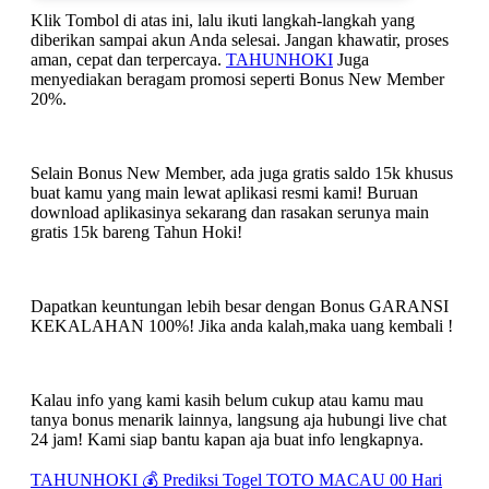
Klik Tombol di atas ini, lalu ikuti langkah-langkah yang
diberikan sampai akun Anda selesai. Jangan khawatir, proses
aman, cepat dan terpercaya.
TAHUNHOKI
Juga
menyediakan beragam promosi seperti Bonus New Member
20%.
Selain Bonus New Member, ada juga gratis saldo 15k khusus
buat kamu yang main lewat aplikasi resmi kami! Buruan
download aplikasinya sekarang dan rasakan serunya main
gratis 15k bareng Tahun Hoki!
Dapatkan keuntungan lebih besar dengan Bonus GARANSI
KEKALAHAN 100%! Jika anda kalah,maka uang kembali !
Kalau info yang kami kasih belum cukup atau kamu mau
tanya bonus menarik lainnya, langsung aja hubungi live chat
24 jam! Kami siap bantu kapan aja buat info lengkapnya.
Navigasi
TAHUNHOKI 💰 Prediksi Togel TOTO MACAU 00 Hari