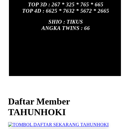
TOP 3D : 267 * 325 * 765 * 665
TOP 4D : 6625 * 7632 * 5672 * 2665
SHIO : TIKUS
ANGKA TWINS : 66
Daftar Member
TAHUNHOKI