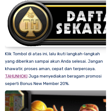
Klik Tombol di atas ini, lalu ikuti langkah-langkah
yang diberikan sampai akun Anda selesai. Jangan
khawatir, proses aman, cepat dan terpercaya.
TAHUNHOKI
Juga menyediakan beragam promosi
seperti Bonus New Member 20%.