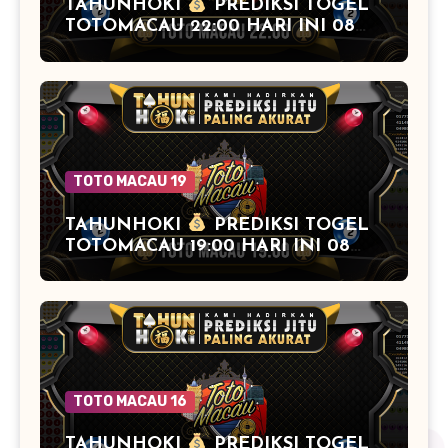
TAHUNHOKI
PREDIKSI TOGEL
TOTOMACAU 22:00 HARI INI 08
AGUSTUS 2026
TOTO MACAU 19
TAHUNHOKI
PREDIKSI TOGEL
TOTOMACAU 19:00 HARI INI 08
AGUSTUS 2026
TOTO MACAU 16
TAHUNHOKI
PREDIKSI TOGEL