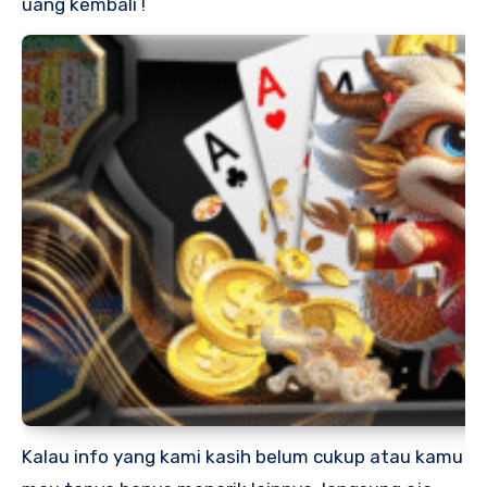
uang kembali !
Kalau info yang kami kasih belum cukup atau kamu