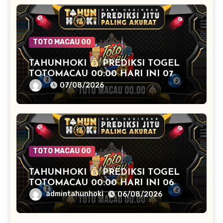
TOTO MACAU 00
TAHUNHOKI
PREDIKSI TOGEL
TOTOMACAU 00:00 HARI INI 07
AGUSTUS 2026
07/08/2026
TOTO MACAU 00
TAHUNHOKI
PREDIKSI TOGEL
TOTOMACAU 00:00 HARI INI 06
AGUSTUS 2026
admintahunhoki
06/08/2026