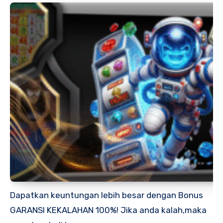
Dapatkan keuntungan lebih besar dengan Bonus
GARANSI KEKALAHAN 100%! Jika anda kalah,maka