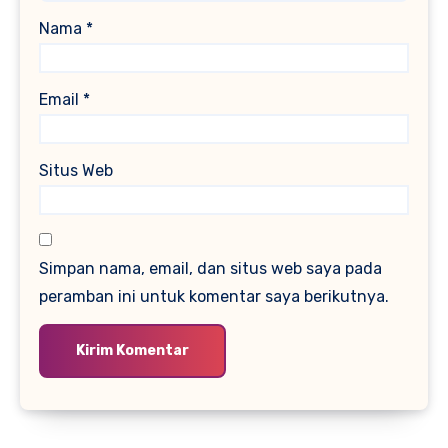
Nama
*
Email
*
Situs Web
Simpan nama, email, dan situs web saya pada
peramban ini untuk komentar saya berikutnya.