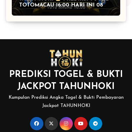
TOTOMACAU 16:00 HARI INI 08
AGUSTUS 2026
PREDIKSI TOGEL & BUKTI
JACKPOT TAHUNHOKI
Kumpulan Prediksi Angka Togel & Bukti Pembayaran
Jackpot TAHUNHOKI