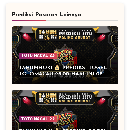
Prediksi Pasaran Lainnya
TOTO MACAU 23
TAHUNHOKI
PREDIKSI TOGEL
TOTOMACAU 23:00 HARI INI 08
AGUSTUS 2026
TOTO MACAU 22