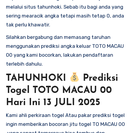
melalui situs tahunhoki. Sebab itu bagi anda yang
sering mearacik angka tetapi masih tetap 0, anda
tak perlu khawatir.
Silahkan bergabung dan memasang taruhan
menggunakan prediksi angka keluar TOTO MACAU
00 yang kami bocorkan, lakukan pendaftaran
terlebih dahulu.
TAHUNHOKI
Prediksi
Togel TOTO MACAU 00
Hari Ini 13 JULI 2025
Kami ahli perkiraan togel Atau pakar prediksi togel
ingin memberikan bocoran jitu togel TO MACAU 00