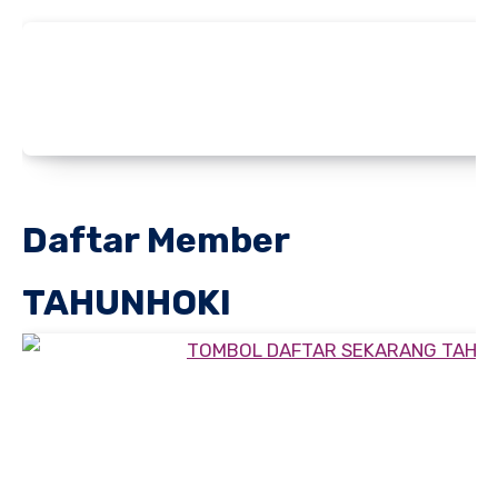
Daftar Member
TAHUNHOKI