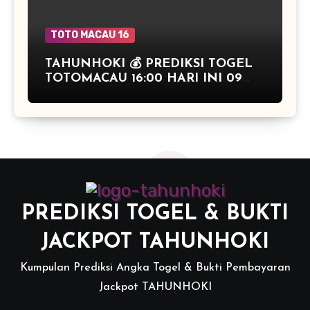
TOTO MACAU 16
TAHUNHOKI 💰 PREDIKSI TOGEL
TOTOMACAU 16:00 HARI INI 09
AGUSTUS 2026
PREDIKSI TOGEL & BUKTI
JACKPOT TAHUNHOKI
Kumpulan Prediksi Angka Togel & Bukti Pembayaran
Jackpot TAHUNHOKI