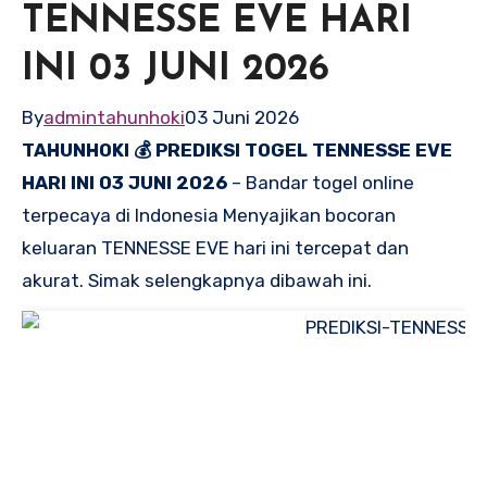
TENNESSE EVE HARI
INI 03 JUNI 2026
By
admintahunhoki
03 Juni 2026
TAHUNHOKI 💰 PREDIKSI TOGEL TENNESSE EVE
HARI INI 03 JUNI 2026
– Bandar togel online
terpecaya di Indonesia Menyajikan bocoran
keluaran TENNESSE EVE hari ini tercepat dan
akurat. Simak selengkapnya dibawah ini.