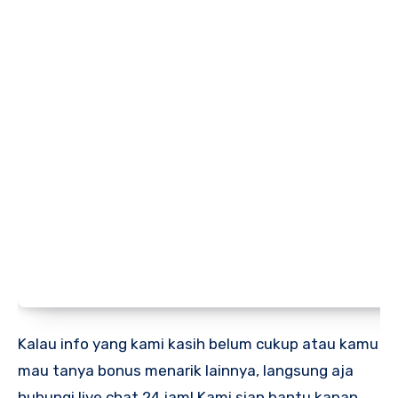
Kalau info yang kami kasih belum cukup atau kamu
mau tanya bonus menarik lainnya, langsung aja
hubungi live chat 24 jam! Kami siap bantu kapan