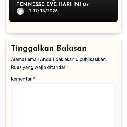
TENNESSE EVE HARI INI 07
AGUSTUS 2026
07/08/2026
Tinggalkan Balasan
Alamat email Anda tidak akan dipublikasikan.
Ruas yang wajib ditandai
*
Komentar
*