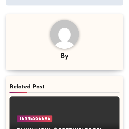
By
Related Post
TENNESSE EVE