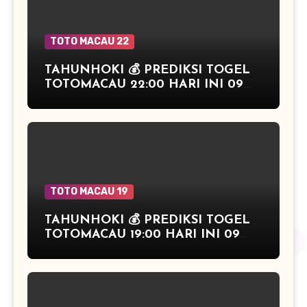
TOTO MACAU 22
TAHUNHOKI 💰 PREDIKSI TOGEL
TOTOMACAU 22:00 HARI INI 09
AGUSTUS 2026
TOTO MACAU 19
TAHUNHOKI 💰 PREDIKSI TOGEL
TOTOMACAU 19:00 HARI INI 09
AGUSTUS 2026