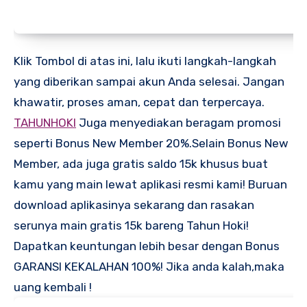
Klik Tombol di atas ini, lalu ikuti langkah-langkah
yang diberikan sampai akun Anda selesai. Jangan
khawatir, proses aman, cepat dan terpercaya.
TAHUNHOKI
Juga menyediakan beragam promosi
seperti Bonus New Member 20%.
Selain Bonus New
Member, ada juga gratis saldo 15k khusus buat
kamu yang main lewat aplikasi resmi kami! Buruan
download aplikasinya sekarang dan rasakan
serunya main gratis 15k bareng Tahun Hoki!
Dapatkan keuntungan lebih besar dengan Bonus
GARANSI KEKALAHAN 100%! Jika anda kalah,maka
uang kembali !