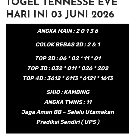
TOGEL TENNESSE EVE
HARI INI 03 JUNI 2026
ANGKA MAIN : 2 0 1 3 6
COLOK BEBAS 2D : 2 & 1
TOP 2D : 06 * 02 * 11 * 01
TOP 3D : 032 * 011 * 026 * 202
TOP 4D : 3612 * 6113 * 6121 * 1613
SHIO : KAMBING
ANGKA TWINS : 11
Jaga Aman BB – Selalu Utamakan
Prediksi Sendiri ( UPS )