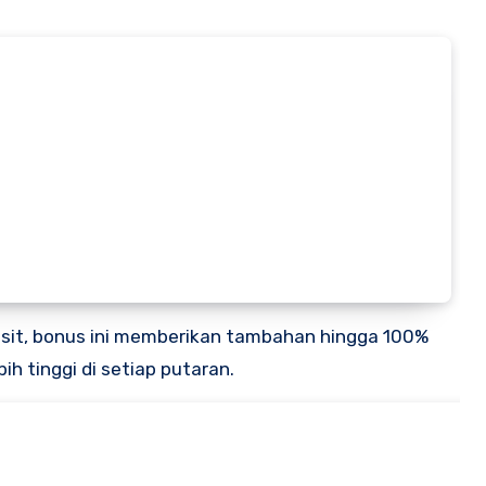
sit, bonus ini memberikan tambahan hingga 100%
h tinggi di setiap putaran.