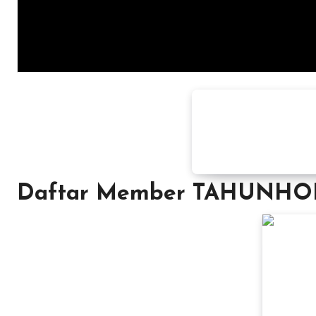
Daftar Member TAHUNHO