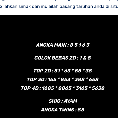
 Silahkan simak dan mulailah pasang taruhan anda di sit
ANGKA MAIN : 8 5 1 6 3
COLOK BEBAS 2D : 1 & 8
TOP 2D : 51 * 63 * 85 * 38
TOP 3D : 165 * 853 * 388 * 658
TOP 4D : 1685 * 8865 * 3165 * 5638
SHIO : AYAM
ANGKA TWINS : 88