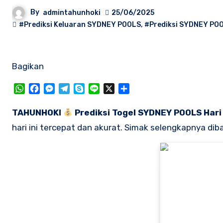
By
admintahunhoki
25/06/2025
#Prediksi Keluaran SYDNEY POOLS
,
#Prediksi SYDNEY PO
Bagikan
WhatsApp
Facebook
Messenger
Telegram
Skype
Line
X
Share
TAHUNHOKI
Prediksi Togel SYDNEY POOLS Hari 
hari ini tercepat dan akurat. Simak selengkapnya diba