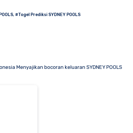
 POOLS
,
#Togel Prediksi SYDNEY POOLS
ndonesia Menyajikan bocoran keluaran SYDNEY POOLS