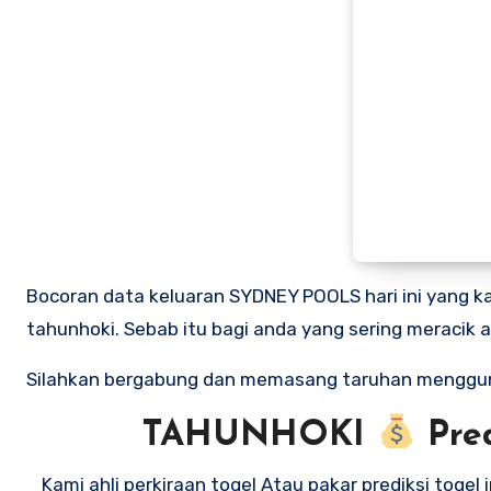
Bocoran data keluaran SYDNEY POOLS hari ini yang k
tahunhoki. Sebab itu bagi anda yang sering meracik a
Silahkan bergabung dan memasang taruhan menggunak
TAHUNHOKI
Pred
Kami ahli perkiraan togel Atau pakar prediksi to