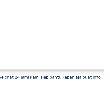
e chat 24 jam! Kami siap bantu kapan aja buat info