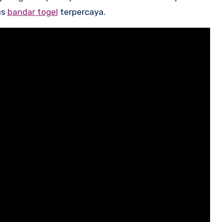
us
bandar togel
terpercaya.