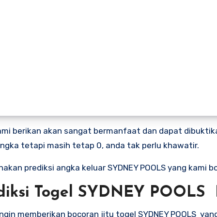
ami berikan akan sangat bermanfaat dan dapat dibuktika
ngka tetapi masih tetap 0, anda tak perlu khawatir.
an prediksi angka keluar SYDNEY POOLS yang kami boco
iksi Togel SYDNEY POOLS Ha
gel ingin memberikan bocoran jitu togel SYDNEY POOLS y