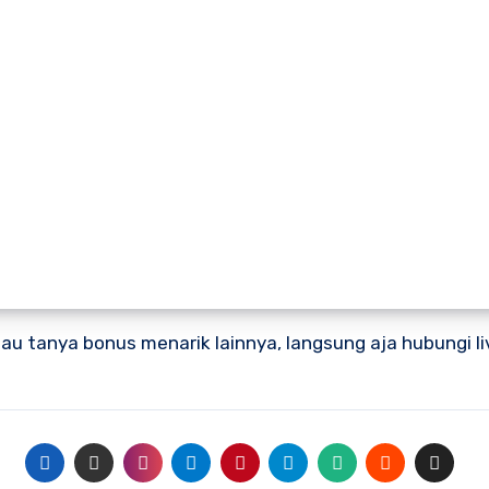
u tanya bonus menarik lainnya, langsung aja hubungi liv