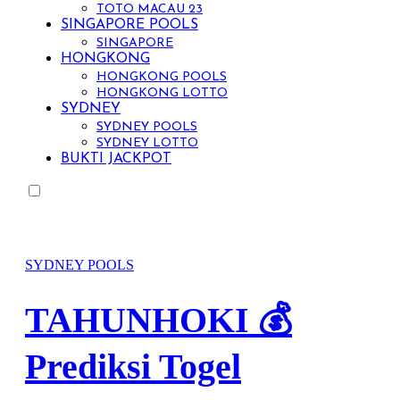
TOTO MACAU 23
SINGAPORE POOLS
SINGAPORE
HONGKONG
HONGKONG POOLS
HONGKONG LOTTO
SYDNEY
SYDNEY POOLS
SYDNEY LOTTO
BUKTI JACKPOT
SYDNEY POOLS
TAHUNHOKI 💰
Prediksi Togel