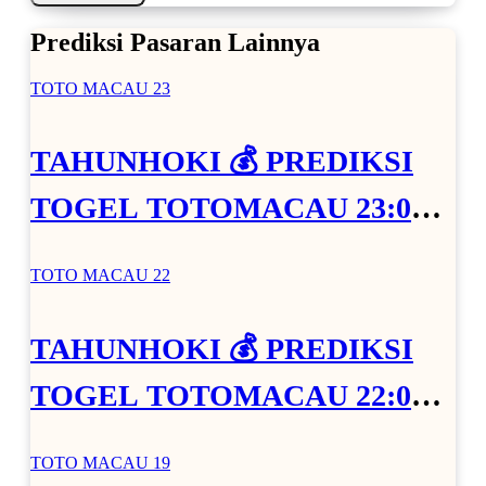
Prediksi Pasaran Lainnya
TOTO MACAU 23
TAHUNHOKI 💰 PREDIKSI
TOGEL TOTOMACAU 23:00
HARI INI 08 AGUSTUS 2026
TOTO MACAU 22
TAHUNHOKI 💰 PREDIKSI
TOGEL TOTOMACAU 22:00
HARI INI 08 AGUSTUS 2026
TOTO MACAU 19