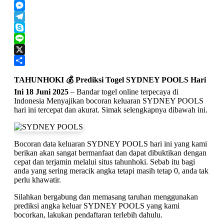
Facebook
Messenger
Telegram
Skype
Line
X
Share
TAHUNHOKI 💰 Prediksi Togel SYDNEY POOLS Hari
Ini 18 Juni 2025
– Bandar togel online terpecaya di
Indonesia Menyajikan bocoran keluaran SYDNEY POOLS
hari ini tercepat dan akurat. Simak selengkapnya dibawah ini.
Bocoran data keluaran SYDNEY POOLS hari ini yang kami
berikan akan sangat bermanfaat dan dapat dibuktikan dengan
cepat dan terjamin melalui situs tahunhoki. Sebab itu bagi
anda yang sering meracik angka tetapi masih tetap 0, anda tak
perlu khawatir.
Silahkan bergabung dan memasang taruhan menggunakan
prediksi angka keluar SYDNEY POOLS yang kami
bocorkan, lakukan pendaftaran terlebih dahulu.