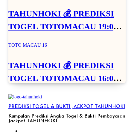
TAHUNHOKI 💰 PREDIKSI
TOGEL TOTOMACAU 19:00
HARI INI 08 AGUSTUS 2026
TOTO MACAU 16
TAHUNHOKI 💰 PREDIKSI
TOGEL TOTOMACAU 16:00
HARI INI 08 AGUSTUS 2026
PREDIKSI TOGEL & BUKTI JACKPOT TAHUNHOKI
Kumpulan Prediksi Angka Togel & Bukti Pembayaran
Jackpot TAHUNHOKI