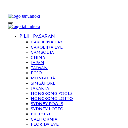
Lewati
ke
konten
PREDIKSI TOGEL & BUKTI JACKPOT TAHUNHOKI
Kumpulan Prediksi Angka Togel & Bukti Pembayaran
Jackpot TAHUNHOKI
PREDIKSI TOGEL & BUKTI JACKPOT TAHUNHOKI
Kumpulan Prediksi Angka Togel & Bukti Pembayaran
PILIH PASARAN
Jackpot TAHUNHOKI
CAROLINA DAY
CAROLINA EVE
CAMBODIA
CHINA
JAPAN
TAIWAN
PCSO
MONGOLIA
SINGAPORE
JAKARTA
HONGKONG POOLS
HONGKONG LOTTO
SYDNEY POOLS
SYDNEY LOTTO
BULLSEYE
CALIFORNIA
FLORIDA EVE