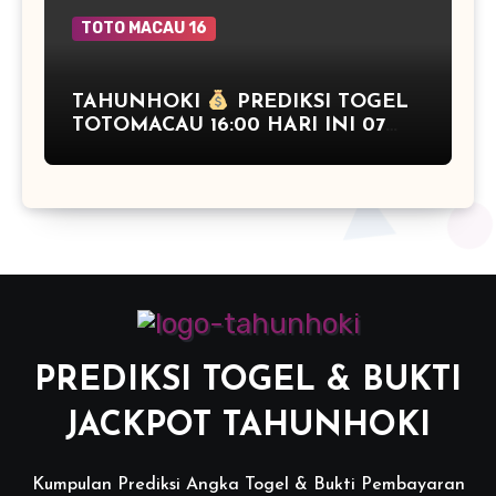
TOTO MACAU 16
TAHUNHOKI
PREDIKSI TOGEL
TOTOMACAU 16:00 HARI INI 07
AGUSTUS 2026
PREDIKSI TOGEL & BUKTI
JACKPOT TAHUNHOKI
Kumpulan Prediksi Angka Togel & Bukti Pembayaran