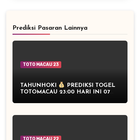
Prediksi Pasaran Lainnya
TOTO MACAU 23
TAHUNHOKI
PREDIKSI TOGEL
TOTOMACAU 23:00 HARI INI 07
AGUSTUS 2026
TOTO MACAU 22