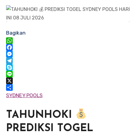
Bagikan
WhatsApp
Facebook
Messenger
Telegram
Skype
Line
X
Share
SYDNEY POOLS
TAHUNHOKI
PREDIKSI TOGEL