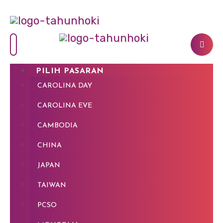
Lewati
ke
konten
Kumpulan Prediksi Angka Togel & Bukti Pembayaran
PREDIKSI
Jackpot TAHUNHOKI
Kumpulan Prediksi Angka Togel & Bukti
PREDIKSI
PILIH PASARAN
Pembayaran Jackpot TAHUNHOKI
CAROLINA DAY
TOGEL &
TOGEL &
CAROLINA EVE
CAMBODIA
BUKTI
BUKTI
CHINA
JACKPOT
JAPAN
JACKPOT
TAIWAN
TAHUNHO
PCSO