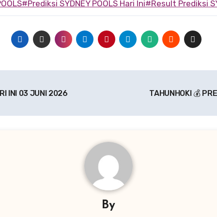
 POOLS
#
Prediksi SYDNEY POOLS Hari Ini
#
Result Prediksi
 INI 03 JUNI 2026
TAHUNHOKI 💰 PRE
By