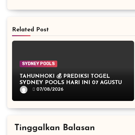
Related Post
SYDNEY POOLS
TAHUNHOKI 💰 PREDIKSI TOGEL
SYDNEY POOLS HARI INI 07 AGUSTUS
2026
07/08/2026
Tinggalkan Balasan