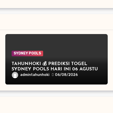
SYDNEY POOLS
TAHUNHOKI 💰 PREDIKSI TOGEL
SYDNEY POOLS HARI INI 06 AGUSTUS
2026
admintahunhoki
06/08/2026