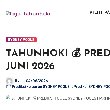
Lewati
ke
PILIH 
konten
SYDNEY POOLS
TAHUNHOKI 💰 PRED
JUNI 2026
By
04/06/2026
#Prediksi Keluaran SYDNEY POOLS
,
#Prediksi SYDNEY PO