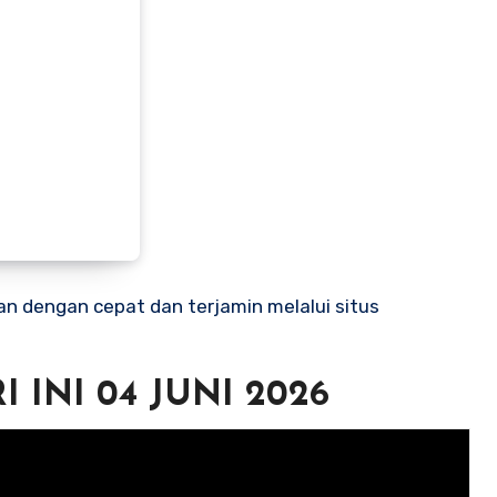
n dengan cepat dan terjamin melalui situs
INI 04 JUNI 2026