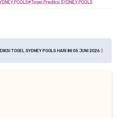
 SYDNEY POOLS
#
Togel Prediksi SYDNEY POOLS
DIKSI TOGEL SYDNEY POOLS HARI INI 05 JUNI 2026