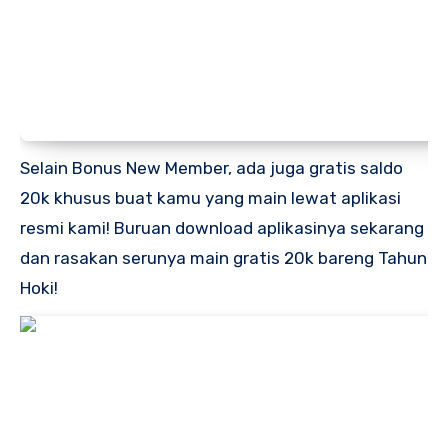
Selain Bonus New Member, ada juga gratis saldo
20k khusus buat kamu yang main lewat aplikasi
resmi kami! Buruan download aplikasinya sekarang
dan rasakan serunya main gratis 20k bareng Tahun
Hoki!