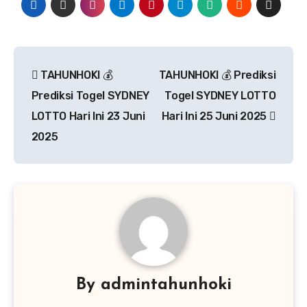
Navigasi
TAHUNHOKI 💰
TAHUNHOKI 💰 Prediksi
pos
Prediksi Togel SYDNEY
Togel SYDNEY LOTTO
LOTTO Hari Ini 23 Juni
Hari Ini 25 Juni 2025
2025
By
admintahunhoki