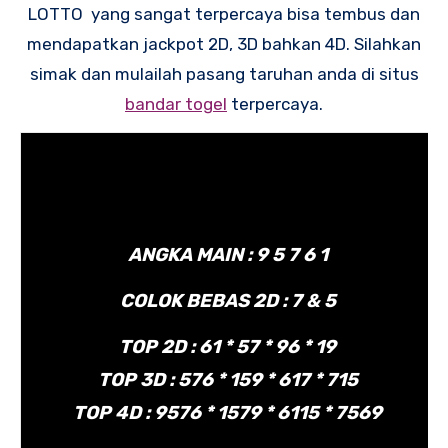
LOTTO yang sangat terpercaya bisa tembus dan
mendapatkan jackpot 2D, 3D bahkan 4D. Silahkan
simak dan mulailah pasang taruhan anda di situs
bandar togel
terpercaya.
ANGKA MAIN : 9 5 7 6 1
COLOK BEBAS 2D : 7 & 5
TOP 2D : 61 * 57 * 96 * 19
TOP 3D : 576 * 159 * 617 * 715
TOP 4D : 9576 * 1579 * 6115 * 7569