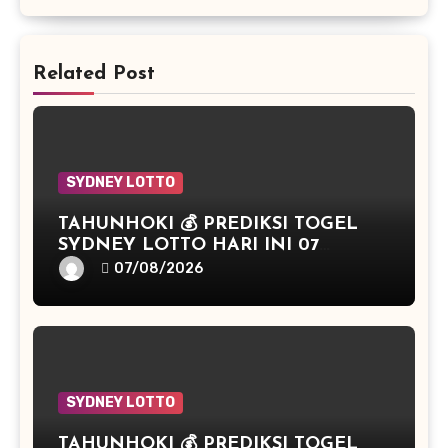
Related Post
SYDNEY LOTTO
TAHUNHOKI 💰 PREDIKSI TOGEL
SYDNEY LOTTO HARI INI 07
AGUSTUS 2026
07/08/2026
SYDNEY LOTTO
TAHUNHOKI 💰 PREDIKSI TOGEL