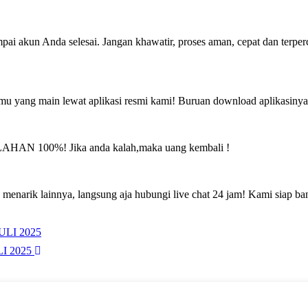
ampai akun Anda selesai. Jangan khawatir, proses aman, cepat dan terpe
mu yang main lewat aplikasi resmi kami! Buruan download aplikasinya
HAN 100%! Jika anda kalah,maka uang kembali !
enarik lainnya, langsung aja hubungi live chat 24 jam! Kami siap ban
ULI 2025
LI 2025