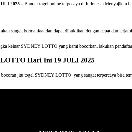
JULI 2025
– Bandar togel online terpecaya di Indonesia Menyajikan 
n sangat bermanfaat dan dapat dibuktikan dengan cepat dan terjamin m
ngka keluar SYDNEY LOTTO yang kami bocorkan, lakukan pendaftaran
LOTTO Hari Ini 19 JULI 2025
ikan bocoran jitu togel SYDNEY LOTTO yang sangat terpercaya bisa t