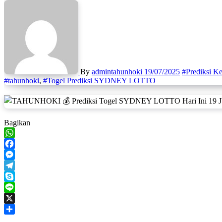
By
admintahunhoki
19/07/2025
#Prediksi 
#tahunhoki
,
#Togel Prediksi SYDNEY LOTTO
Bagikan
WhatsApp
Facebook
Messenger
Telegram
Skype
Line
X
Share