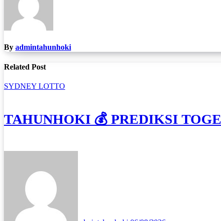
By
admintahunhoki
Related Post
SYDNEY LOTTO
TAHUNHOKI 💰 PREDIKSI TOGEL