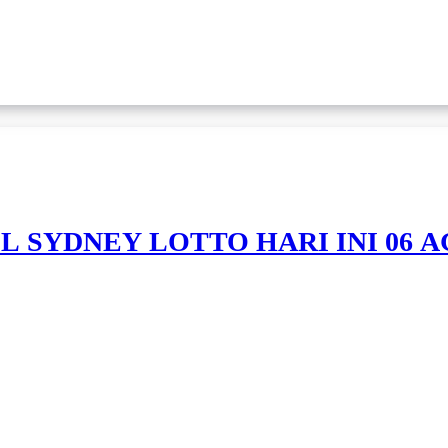
 SYDNEY LOTTO HARI INI 06 A