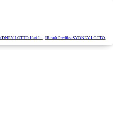
 SYDNEY LOTTO Hari Ini
,
#Result Prediksi SYDNEY LOTTO
,