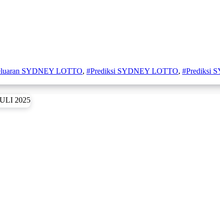
Keluaran SYDNEY LOTTO
,
#Prediksi SYDNEY LOTTO
,
#Prediksi