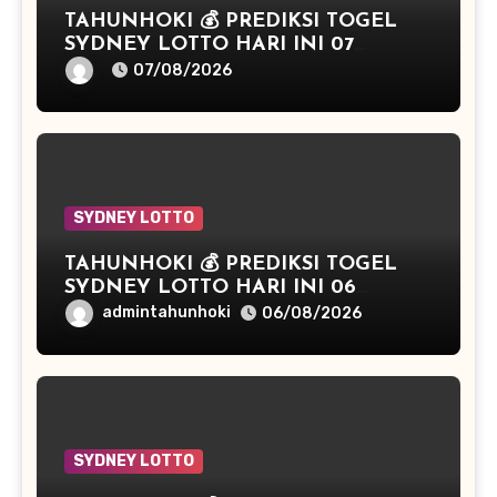
TAHUNHOKI 💰 PREDIKSI TOGEL
SYDNEY LOTTO HARI INI 07
AGUSTUS 2026
07/08/2026
SYDNEY LOTTO
TAHUNHOKI 💰 PREDIKSI TOGEL
SYDNEY LOTTO HARI INI 06
AGUSTUS 2026
admintahunhoki
06/08/2026
SYDNEY LOTTO