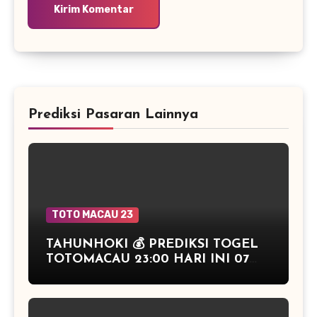
Prediksi Pasaran Lainnya
TOTO MACAU 23
TAHUNHOKI 💰 PREDIKSI TOGEL
TOTOMACAU 23:00 HARI INI 07
AGUSTUS 2026