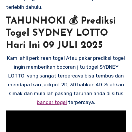
terlebih dahulu.
TAHUNHOKI 💰 Prediksi
Togel SYDNEY LOTTO
Hari Ini 09 JULI 2025
Kami ahli perkiraan togel Atau pakar prediksi togel
ingin memberikan bocoran jitu togel SYDNEY
LOTTO yang sangat terpercaya bisa tembus dan
mendapatkan jackpot 2D, 3D bahkan 4D. Silahkan
simak dan mulailah pasang taruhan anda di situs
bandar togel
terpercaya.