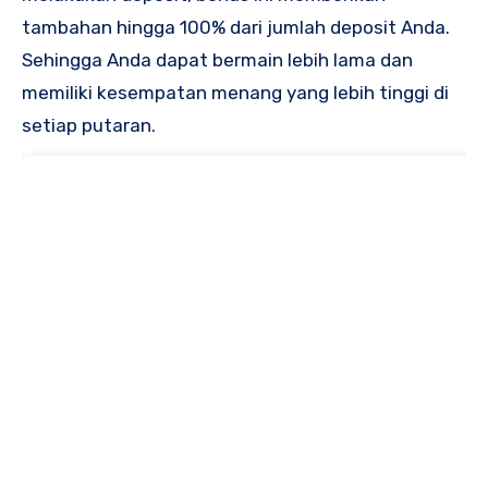
tambahan hingga 100% dari jumlah deposit Anda.
Sehingga Anda dapat bermain lebih lama dan
memiliki kesempatan menang yang lebih tinggi di
setiap putaran.