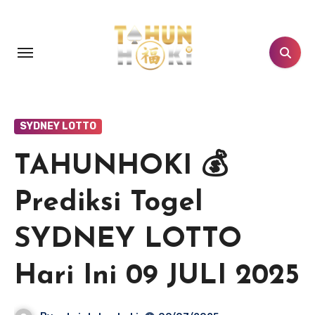
Lewati
ke
konten
SYDNEY LOTTO
TAHUNHOKI 💰
Prediksi Togel
SYDNEY LOTTO
Hari Ini 09 JULI 2025