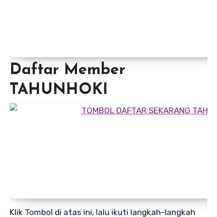
Daftar Member
TAHUNHOKI
Klik Tombol di atas ini, lalu ikuti langkah-langkah