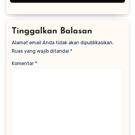
Tinggalkan Balasan
Alamat email Anda tidak akan dipublikasikan.
Ruas yang wajib ditandai
*
Komentar
*