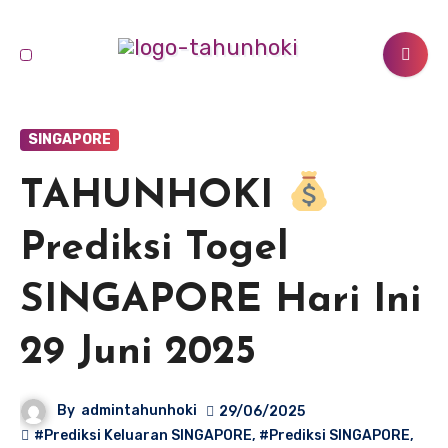
Lewati
ke
konten
SINGAPORE
TAHUNHOKI
Prediksi Togel
SINGAPORE Hari Ini
29 Juni 2025
By
admintahunhoki
29/06/2025
#Prediksi Keluaran SINGAPORE
,
#Prediksi SINGAPORE
,