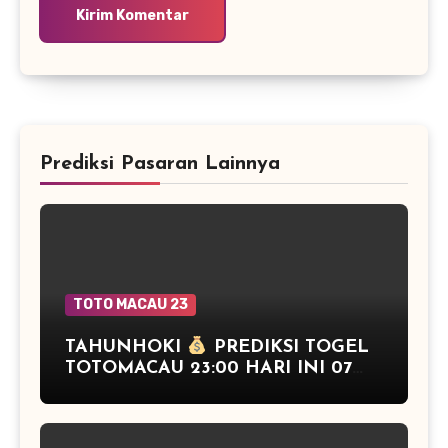
Prediksi Pasaran Lainnya
TOTO MACAU 23
TAHUNHOKI
PREDIKSI TOGEL
TOTOMACAU 23:00 HARI INI 07
AGUSTUS 2026