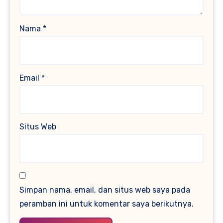
Nama
*
Email
*
Situs Web
Simpan nama, email, dan situs web saya pada
peramban ini untuk komentar saya berikutnya.