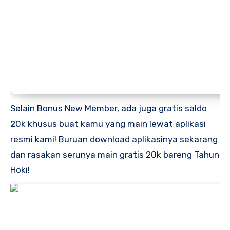
Selain Bonus New Member, ada juga gratis saldo
20k khusus buat kamu yang main lewat aplikasi
resmi kami! Buruan download aplikasinya sekarang
dan rasakan serunya main gratis 20k bareng Tahun
Hoki!