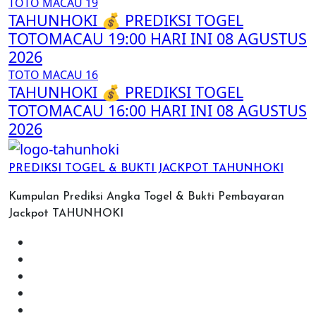
TOTO MACAU 19
TAHUNHOKI 💰 PREDIKSI TOGEL
TOTOMACAU 19:00 HARI INI 08 AGUSTUS
2026
TOTO MACAU 16
TAHUNHOKI 💰 PREDIKSI TOGEL
TOTOMACAU 16:00 HARI INI 08 AGUSTUS
2026
PREDIKSI TOGEL & BUKTI JACKPOT TAHUNHOKI
Kumpulan Prediksi Angka Togel & Bukti Pembayaran
Jackpot TAHUNHOKI