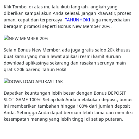
Klik Tombol di atas ini, lalu ikuti langkah-langkah yang
diberikan sampai akun Anda selesai. Jangan khawatir, proses
aman, cepat dan terpercaya.
TAHUNHOKI
Juga menyediakan
beragam promosi seperti Bonus New Member 20%.
Selain Bonus New Member, ada juga gratis saldo 20k khusus
buat kamu yang main lewat aplikasi resmi kami! Buruan
download aplikasinya sekarang dan rasakan serunya main
gratis 20k bareng Tahun Hoki!
Dapatkan keuntungan lebih besar dengan Bonus DEPOSIT
SLOT GAME 100%! Setiap kali Anda melakukan deposit, bonus
ini memberikan tambahan hingga 100% dari jumlah deposit
Anda. Sehingga Anda dapat bermain lebih lama dan memiliki
kesempatan menang yang lebih tinggi di setiap putaran.