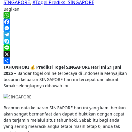
SINGAPORE
,
#Togel Prediksi SINGAPORE
Bagikan
WhatsApp
Facebook
Messenger
Telegram
Skype
Line
X
Share
TAHUNHOKI 💰 Prediksi Togel SINGAPORE Hari Ini 21 Juni
2025
– Bandar togel online terpecaya di Indonesia Menyajikan
bocoran keluaran SINGAPORE hari ini tercepat dan akurat.
Simak selengkapnya dibawah ini.
Bocoran data keluaran SINGAPORE hari ini yang kami berikan
akan sangat bermanfaat dan dapat dibuktikan dengan cepat
dan terjamin melalui situs tahunhoki. Sebab itu bagi anda
yang sering mearacik angka tetapi masih tetap 0, anda tak