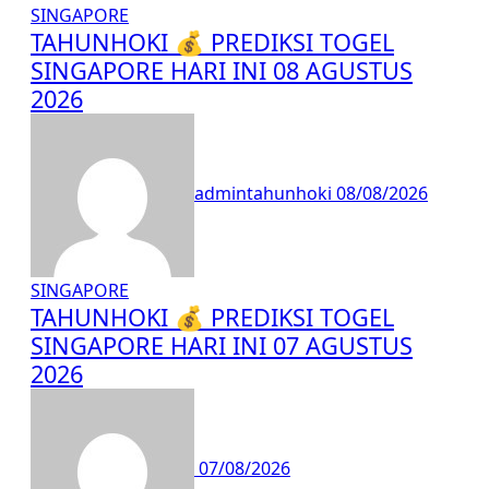
SINGAPORE
TAHUNHOKI 💰 PREDIKSI TOGEL
SINGAPORE HARI INI 08 AGUSTUS
2026
admintahunhoki
08/08/2026
SINGAPORE
TAHUNHOKI 💰 PREDIKSI TOGEL
SINGAPORE HARI INI 07 AGUSTUS
2026
07/08/2026