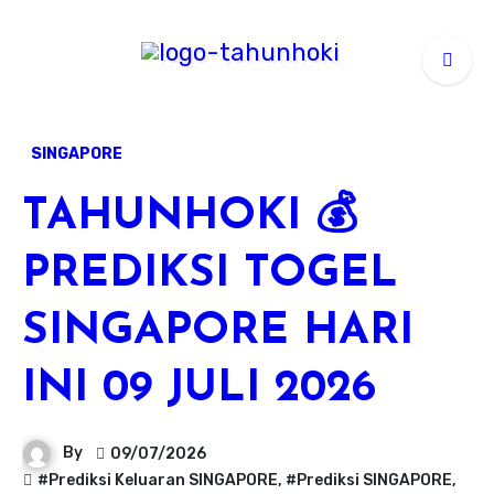
Lewati
ke
konten
SINGAPORE
TAHUNHOKI 💰
PREDIKSI TOGEL
SINGAPORE HARI
INI 09 JULI 2026
By
09/07/2026
#Prediksi Keluaran SINGAPORE
,
#Prediksi SINGAPORE
,