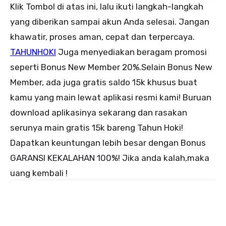
Klik Tombol di atas ini, lalu ikuti langkah-langkah
yang diberikan sampai akun Anda selesai. Jangan
khawatir, proses aman, cepat dan terpercaya.
TAHUNHOKI
Juga menyediakan beragam promosi
seperti Bonus New Member 20%.
Selain Bonus New
Member, ada juga gratis saldo 15k khusus buat
kamu yang main lewat aplikasi resmi kami! Buruan
download aplikasinya sekarang dan rasakan
serunya main gratis 15k bareng Tahun Hoki!
Dapatkan keuntungan lebih besar dengan Bonus
GARANSI KEKALAHAN 100%! Jika anda kalah,maka
uang kembali !