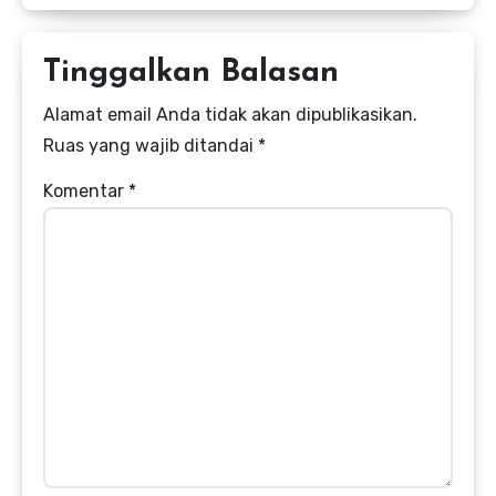
Tinggalkan Balasan
Alamat email Anda tidak akan dipublikasikan.
Ruas yang wajib ditandai
*
Komentar
*