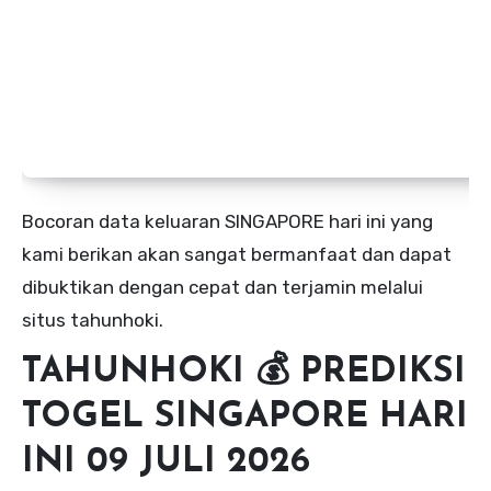
Bocoran data keluaran SINGAPORE hari ini yang
kami berikan akan sangat bermanfaat dan dapat
dibuktikan dengan cepat dan terjamin melalui
situs tahunhoki.
TAHUNHOKI 💰 PREDIKSI
TOGEL SINGAPORE HARI
INI 09 JULI 2026