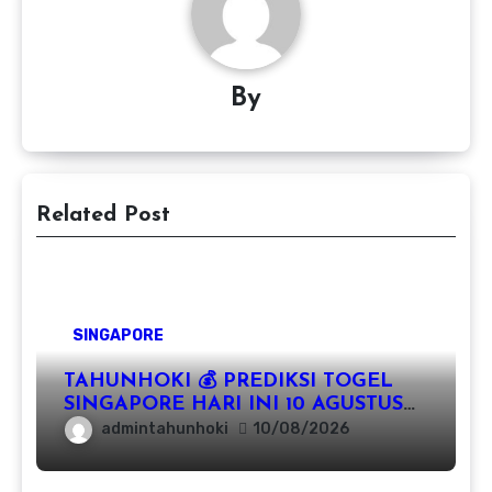
By
Related Post
SINGAPORE
TAHUNHOKI 💰 PREDIKSI TOGEL
SINGAPORE HARI INI 10 AGUSTUS
2026
admintahunhoki
10/08/2026