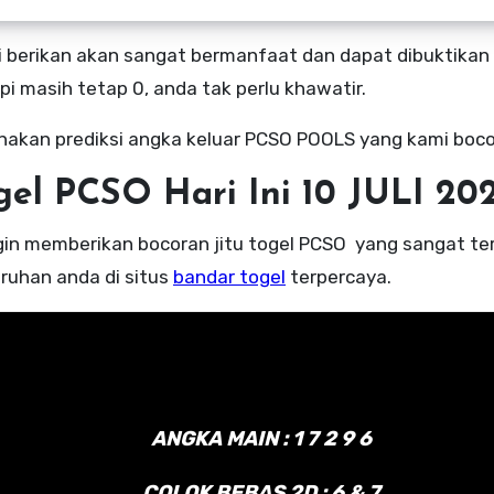
i berikan akan sangat bermanfaat dan dapat dibuktikan 
i masih tetap 0, anda tak perlu khawatir.
an prediksi angka keluar PCSO POOLS yang kami bocork
el PCSO Hari Ini 10 JULI 20
 ingin memberikan bocoran jitu togel PCSO yang sangat 
ruhan anda di situs
bandar togel
terpercaya.
ANGKA MAIN : 1 7 2 9 6
COLOK BEBAS 2D : 6 & 7