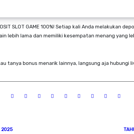
OSIT SLOT GAME 100%! Setiap kali Anda melakukan depo
in lebih lama dan memiliki kesempatan menang yang lebi
u tanya bonus menarik lainnya, langsung aja hubungi liv
I 2025
TAHU