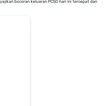
yajikan bocoran keluaran PCSO hari ini tercepat dan