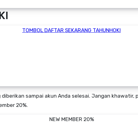
KI
yang diberikan sampai akun Anda selesai. Jangan khawatir
ember 20%.