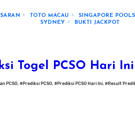
PASARAN
TOTO MACAU
SINGAPORE POOL
SYDNEY
BUKTI JACKPOT
i Togel PCSO Hari Ini 
ran PCSO
,
#Prediksi PCSO
,
#Prediksi PCSO Hari Ini
,
#Result Predi