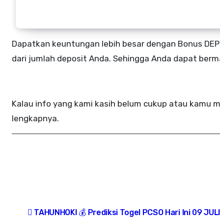
Dapatkan keuntungan lebih besar dengan Bonus DEP
dari jumlah deposit Anda. Sehingga Anda dapat berma
Kalau info yang kami kasih belum cukup atau kamu ma
lengkapnya.
Navigasi
TAHUNHOKI 💰 Prediksi Togel PCSO Hari Ini 09 JUL
pos