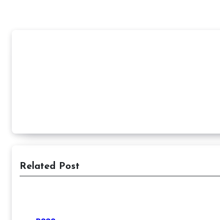
Related Post