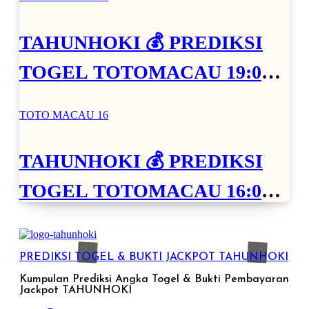
TAHUNHOKI 💰 PREDIKSI
TOGEL TOTOMACAU 19:00
HARI INI 07 AGUSTUS 2026
TOTO MACAU 16
TAHUNHOKI 💰 PREDIKSI
TOGEL TOTOMACAU 16:00
HARI INI 07 AGUSTUS 2026
PREDIKSI TOGEL & BUKTI JACKPOT TAHUNHOKI
Kumpulan Prediksi Angka Togel & Bukti Pembayaran
Jackpot TAHUNHOKI