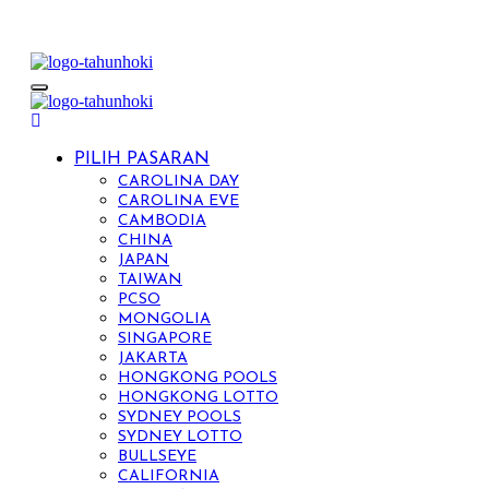
Lewati
ke
konten
PREDIKSI TOGEL & BUKTI JACKPOT TAHUNHOKI
Kumpulan Prediksi Angka Togel & Bukti Pembayaran
Jackpot TAHUNHOKI
PREDIKSI TOGEL & BUKTI JACKPOT TAHUNHOKI
Kumpulan Prediksi Angka Togel & Bukti Pembayaran
Jackpot TAHUNHOKI
PILIH PASARAN
CAROLINA DAY
CAROLINA EVE
CAMBODIA
CHINA
JAPAN
TAIWAN
PCSO
MONGOLIA
SINGAPORE
JAKARTA
HONGKONG POOLS
HONGKONG LOTTO
SYDNEY POOLS
SYDNEY LOTTO
BULLSEYE
CALIFORNIA