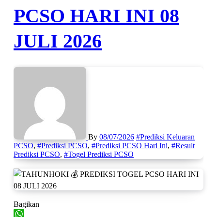
PCSO HARI INI 08
JULI 2026
By
08/07/2026
#Prediksi Keluaran
PCSO
,
#Prediksi PCSO
,
#Prediksi PCSO Hari Ini
,
#Result
Prediksi PCSO
,
#Togel Prediksi PCSO
Bagikan