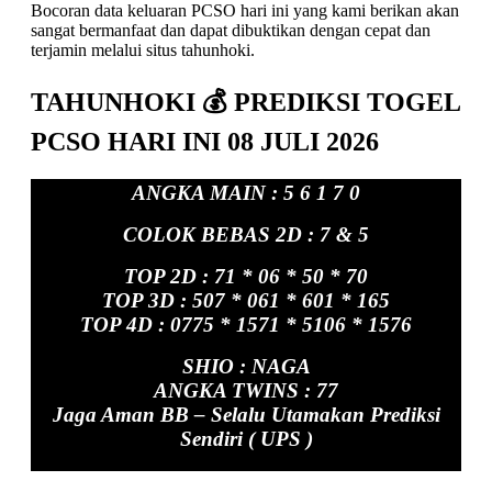
Bocoran data keluaran PCSO hari ini yang kami berikan akan
sangat bermanfaat dan dapat dibuktikan dengan cepat dan
terjamin melalui situs tahunhoki.
TAHUNHOKI 💰 PREDIKSI TOGEL
PCSO HARI INI 08 JULI 2026
ANGKA MAIN : 5 6 1 7 0
COLOK BEBAS 2D : 7 & 5
TOP 2D : 71 * 06 * 50 * 70
TOP 3D : 507 * 061 * 601 * 165
TOP 4D : 0775 * 1571 * 5106 * 1576
SHIO : NAGA
ANGKA TWINS : 77
Jaga Aman BB – Selalu Utamakan Prediksi
Sendiri ( UPS )