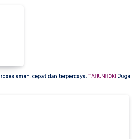
, proses aman, cepat dan terpercaya.
TAHUNHOKI
Juga