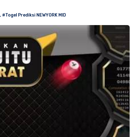
,
#Togel Prediksi NEWYORK MID