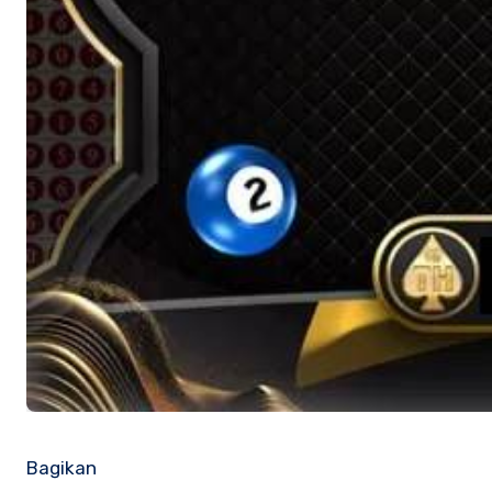
Bagikan