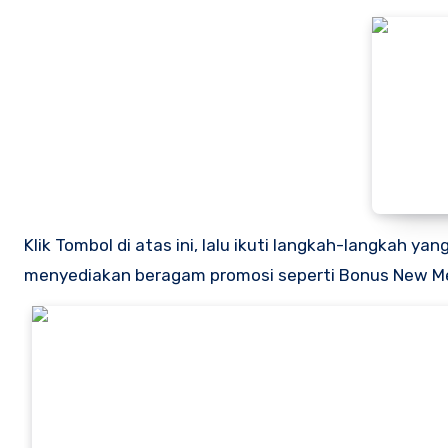
Klik Tombol di atas ini, lalu ikuti langkah-langkah 
menyediakan beragam promosi seperti Bonus New M