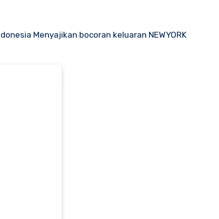
 Indonesia Menyajikan bocoran keluaran NEWYORK