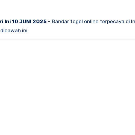
i Ini 10 JUNI 2025
– Bandar togel online terpecaya di
dibawah ini.