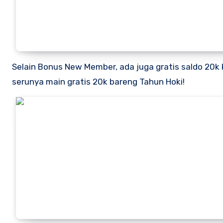
Selain Bonus New Member, ada juga gratis saldo 20k
serunya main gratis 20k bareng Tahun Hoki!