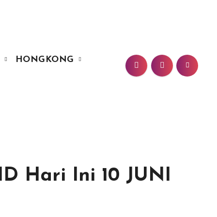
S
HONGKONG
 Hari Ini 10 JUNI