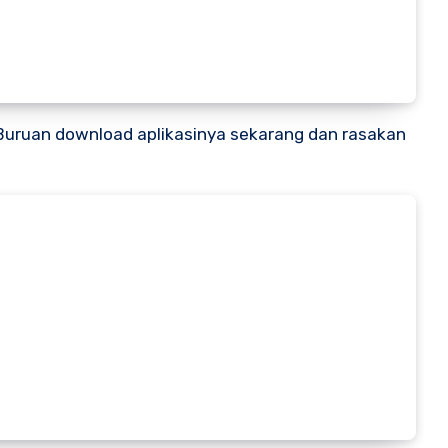
 Buruan download aplikasinya sekarang dan rasakan