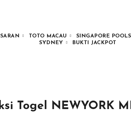
PASARAN
TOTO MACAU
SINGAPORE POOL
SYDNEY
BUKTI JACKPOT
si Togel NEWYORK MID