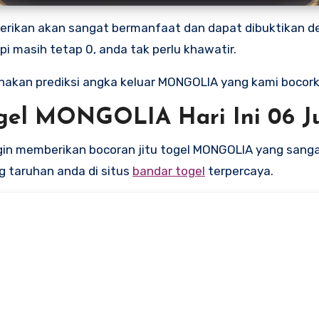
berikan akan sangat bermanfaat dan dapat dibuktikan de
i masih tetap 0, anda tak perlu khawatir.
an prediksi angka keluar MONGOLIA yang kami bocorkan
gel MONGOLIA Hari Ini 06 J
l ingin memberikan bocoran jitu togel MONGOLIA yang sa
g taruhan anda di situs
bandar togel
terpercaya.