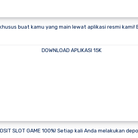
 khusus buat kamu yang main lewat aplikasi resmi kami!
OSIT SLOT GAME 100%! Setiap kali Anda melakukan depo