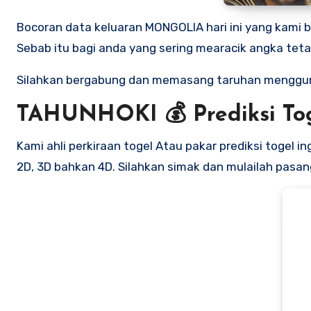
Bocoran data keluaran MONGOLIA hari ini yang kami 
Sebab itu bagi anda yang sering mearacik angka tetap
Silahkan bergabung dan memasang taruhan menggunak
TAHUNHOKI 💰 Prediksi To
Kami ahli perkiraan togel Atau pakar prediksi toge
2D, 3D bahkan 4D. Silahkan simak dan mulailah pasan