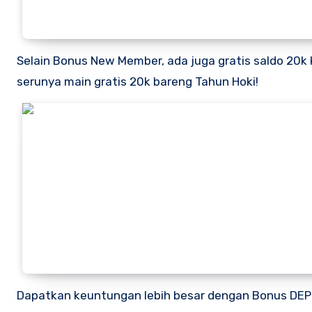
Selain Bonus New Member, ada juga gratis saldo 20k
serunya main gratis 20k bareng Tahun Hoki!
Dapatkan keuntungan lebih besar dengan Bonus DEP