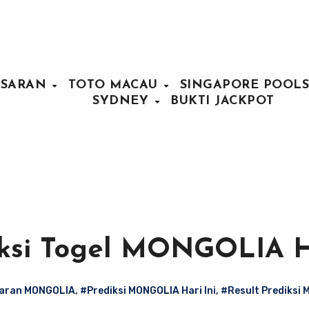
PASARAN
TOTO MACAU
SINGAPORE POOL
SYDNEY
BUKTI JACKPOT
si Togel MONGOLIA Har
uaran MONGOLIA
,
#Prediksi MONGOLIA Hari Ini
,
#Result Prediksi