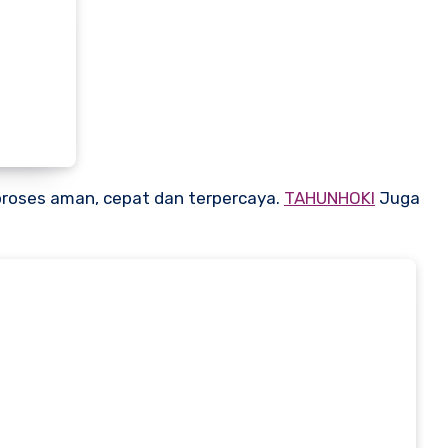
, proses aman, cepat dan terpercaya.
TAHUNHOKI
Juga