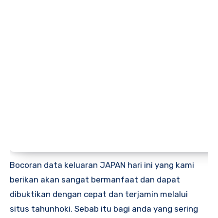
Bocoran data keluaran JAPAN hari ini yang kami
berikan akan sangat bermanfaat dan dapat
dibuktikan dengan cepat dan terjamin melalui
situs tahunhoki. Sebab itu bagi anda yang sering