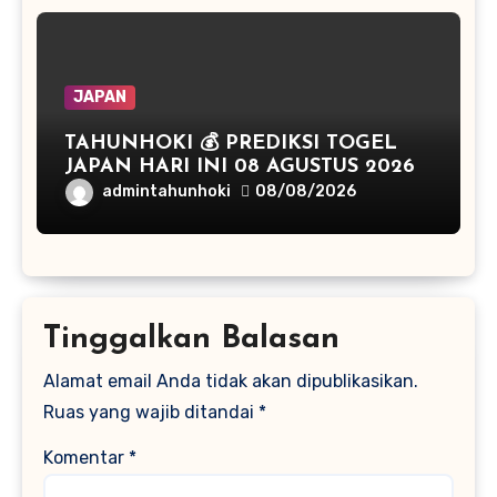
JAPAN
TAHUNHOKI 💰 PREDIKSI TOGEL
JAPAN HARI INI 08 AGUSTUS 2026
admintahunhoki
08/08/2026
Tinggalkan Balasan
Alamat email Anda tidak akan dipublikasikan.
Ruas yang wajib ditandai
*
Komentar
*