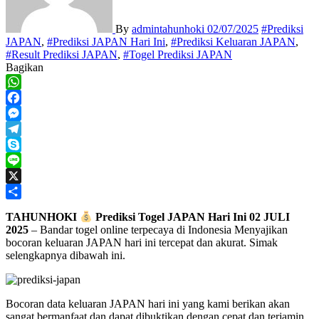
By
admintahunhoki
02/07/2025
#Prediksi
JAPAN
,
#Prediksi JAPAN Hari Ini
,
#Prediksi Keluaran JAPAN
,
#Result Prediksi JAPAN
,
#Togel Prediksi JAPAN
Bagikan
WhatsApp
Facebook
Messenger
Telegram
Skype
Line
X
Share
TAHUNHOKI
Prediksi Togel JAPAN Hari Ini 02 JULI
2025
– Bandar togel online terpecaya di Indonesia Menyajikan
bocoran keluaran JAPAN hari ini tercepat dan akurat. Simak
selengkapnya dibawah ini.
Bocoran data keluaran JAPAN hari ini yang kami berikan akan
sangat bermanfaat dan dapat dibuktikan dengan cepat dan terjamin