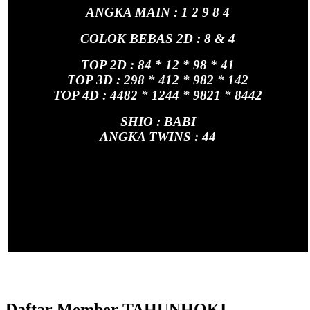
ANGKA MAIN : 1 2 9 8 4
COLOK BEBAS 2D : 8 & 4
TOP 2D : 84 * 12 * 98 * 41
TOP 3D : 298 * 412 * 982 * 142
TOP 4D : 4482 * 1244 * 9821 * 8442
SHIO : BABI
ANGKA TWINS : 44
Daftar Member TAHUNHOKI