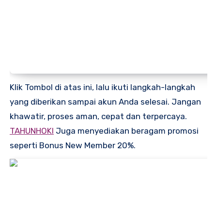
Klik Tombol di atas ini, lalu ikuti langkah-langkah
yang diberikan sampai akun Anda selesai. Jangan
khawatir, proses aman, cepat dan terpercaya.
TAHUNHOKI
Juga menyediakan beragam promosi
seperti Bonus New Member 20%.