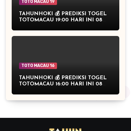
TOTO MACAU 19
TAHUNHOKI 💰 PREDIKSI TOGEL
TOTOMACAU 19:00 HARI INI 08
AGUSTUS 2026
TOTO MACAU 16
TAHUNHOKI 💰 PREDIKSI TOGEL
TOTOMACAU 16:00 HARI INI 08
AGUSTUS 2026