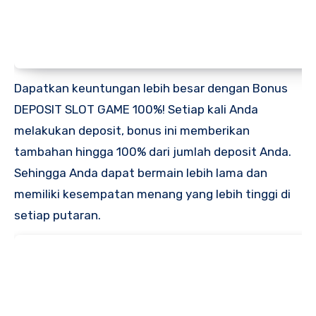
Dapatkan keuntungan lebih besar dengan Bonus
DEPOSIT SLOT GAME 100%! Setiap kali Anda
melakukan deposit, bonus ini memberikan
tambahan hingga 100% dari jumlah deposit Anda.
Sehingga Anda dapat bermain lebih lama dan
memiliki kesempatan menang yang lebih tinggi di
setiap putaran.