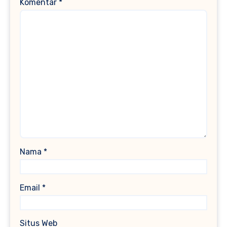
Komentar
*
Nama
*
Email
*
Situs Web