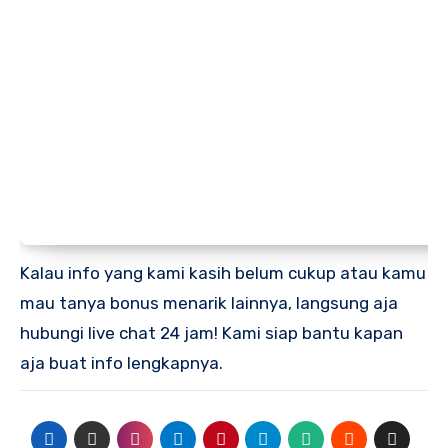
Kalau info yang kami kasih belum cukup atau kamu
mau tanya bonus menarik lainnya, langsung aja
hubungi live chat 24 jam! Kami siap bantu kapan
aja buat info lengkapnya.