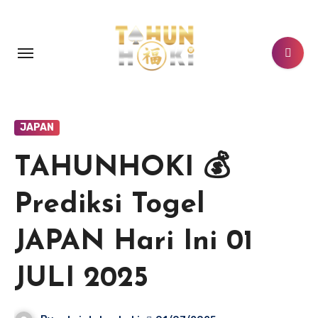
Lewati
ke
konten
JAPAN
TAHUNHOKI 💰
Prediksi Togel
JAPAN Hari Ini 01
JULI 2025