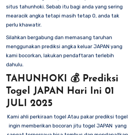
situs tahunhoki. Sebab itu bagi anda yang sering
mearacik angka tetapi masih tetap 0, anda tak
perlu khawatir.
Silahkan bergabung dan memasang taruhan
menggunakan prediksi angka keluar JAPAN yang
kami bocorkan, lakukan pendaftaran terlebih
dahulu.
TAHUNHOKI 💰 Prediksi
Togel JAPAN Hari Ini 01
JULI 2025
Kami ahli perkiraan togel Atau pakar prediksi togel
ingin memberikan bocoran jitu togel JAPAN yang
sangat terpercaya bisa tembus dan mendapatkan