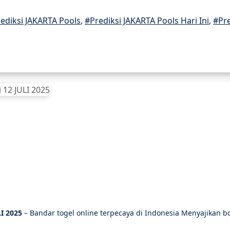
ediksi JAKARTA Pools
,
#Prediksi JAKARTA Pools Hari Ini
,
#Pre
LI 2025
– Bandar togel online terpecaya di Indonesia Menyajikan b