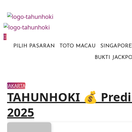
Lewati
ke
konten
PILIH PASARAN
TOTO MACAU
SINGAPORE
BUKTI JACKP
JAKARTA
TAHUNHOKI 💰 Prediks
2025