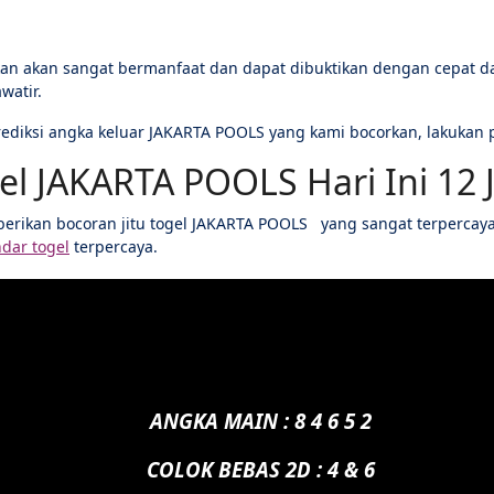
kan akan sangat bermanfaat dan dapat dibuktikan dengan cepat dan
watir.
ksi angka keluar JAKARTA POOLS yang kami bocorkan, lakukan pe
l JAKARTA POOLS Hari Ini 12 
emberikan bocoran jitu togel JAKARTA POOLS yang sangat terperca
dar togel
terpercaya.
ANGKA MAIN : 8 4 6 5 2
COLOK BEBAS 2D : 4 & 6