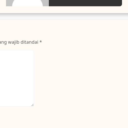
ang wajib ditandai
*