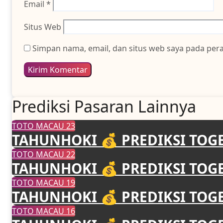
Email
*
Situs Web
Simpan nama, email, dan situs web saya pada per
Prediksi Pasaran Lainnya
TOTO MACAU 23
TAHUNHOKI 💰 PREDIKSI TOGE
TOTO MACAU 22
TAHUNHOKI 💰 PREDIKSI TOGE
TOTO MACAU 19
TAHUNHOKI 💰 PREDIKSI TOGE
TOTO MACAU 16