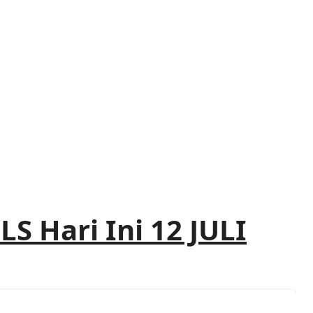
 Hari Ini 12 JULI