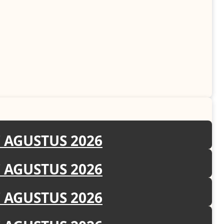
 AGUSTUS 2026
 AGUSTUS 2026
 AGUSTUS 2026