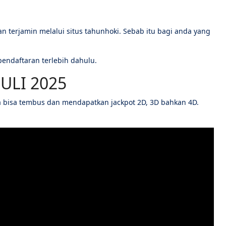
 terjamin melalui situs tahunhoki. Sebab itu bagi anda yang
ndaftaran terlebih dahulu.
JULI 2025
ya bisa tembus dan mendapatkan jackpot 2D, 3D bahkan 4D.