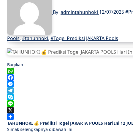
By
admintahunhoki
12/07/2025
#Pr
Pools
,
#tahunhoki
,
#Togel Prediksi JAKARTA Pools
Bagikan
WhatsApp
Facebook
Messenger
Telegram
Skype
Line
X
Share
TAHUNHOKI 💰 Prediksi Togel JAKARTA POOLS Hari Ini 12 JU
Simak selengkapnya dibawah ini.