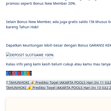
promosi seperti Bonus New Member 20%.
Selain Bonus New Member, ada juga gratis saldo 15k khusus b
bareng Tahun Hoki!
Dapatkan keuntungan lebih besar dengan Bonus GARANSI KEK
Kalau info yang kami kasih belum cukup atau kamu mau tanya b
Navigasi
TAHUNHOKI 💰 Prediksi Togel JAKARTA POOLS Hari Ini 11 JUL
TAHUNHOKI 💰 Prediksi Togel JAKARTA POOLS Hari Ini 13 JULI
pos