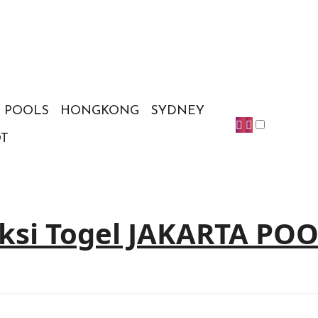
 POOLS
HONGKONG
SYDNEY
OT
i Togel JAKARTA POOLS