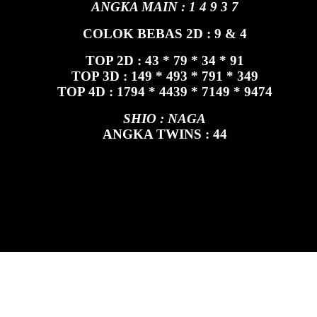
ANGKA MAIN : 1 4 9 3 7
COLOK BEBAS 2D : 9 & 4
TOP 2D : 43 * 79 * 34 * 91
TOP 3D : 149 * 493 * 791 * 349
TOP 4D : 1794 * 4439 * 7149 * 9474
SHIO : NAGA
ANGKA TWINS : 44