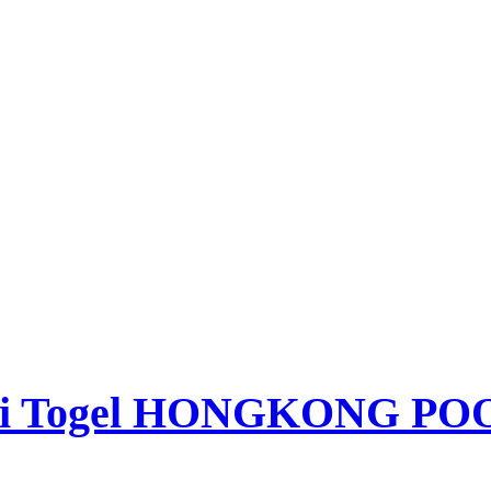
 Togel HONGKONG POOLS