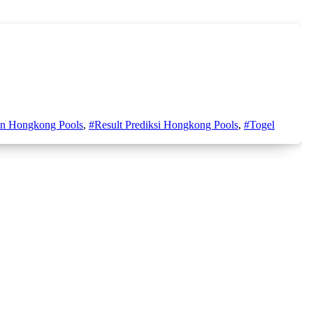
an Hongkong Pools
,
#Result Prediksi Hongkong Pools
,
#Togel