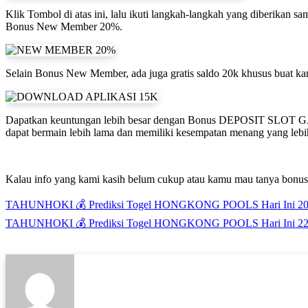
Klik Tombol di atas ini, lalu ikuti langkah-langkah yang diberikan s
Bonus New Member 20%.
Selain Bonus New Member, ada juga gratis saldo 20k khusus buat ka
Dapatkan keuntungan lebih besar dengan Bonus DEPOSIT SLOT GAME
dapat bermain lebih lama dan memiliki kesempatan menang yang lebih 
Kalau info yang kami kasih belum cukup atau kamu mau tanya bonus m
Navigasi
TAHUNHOKI 💰 Prediksi Togel HONGKONG POOLS Hari Ini 20 
pos
TAHUNHOKI 💰 Prediksi Togel HONGKONG POOLS Hari Ini 22 