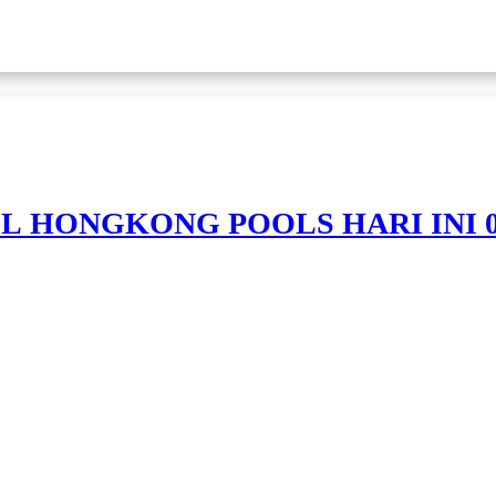
L HONGKONG POOLS HARI INI 0