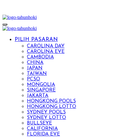
Lewati
ke
konten
PREDIKSI TOGEL & BUKTI JACKPOT TAHUNHOKI
Kumpulan Prediksi Angka Togel & Bukti Pembayaran Ja
PREDIKSI TOGEL & BUKTI JACKPOT TAHUNHOKI
Kumpulan Prediksi Angka Togel & Bukti Pembayaran Ja
PILIH PASARAN
CAROLINA DAY
CAROLINA EVE
CAMBODIA
CHINA
JAPAN
TAIWAN
PCSO
MONGOLIA
SINGAPORE
JAKARTA
HONGKONG POOLS
HONGKONG LOTTO
SYDNEY POOLS
SYDNEY LOTTO
BULLSEYE
CALIFORNIA
FLORIDA EVE