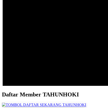
Daftar Member TAHUNHOKI