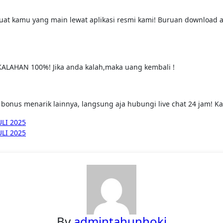
uat kamu yang main lewat aplikasi resmi kami! Buruan download a
ALAHAN 100%! Jika anda kalah,maka uang kembali !
onus menarik lainnya, langsung aja hubungi live chat 24 jam! Ka
LI 2025
LI 2025
By
admintahunhoki