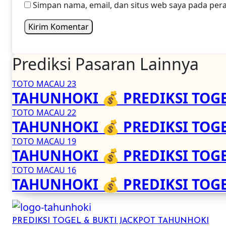
Simpan nama, email, dan situs web saya pada per
Prediksi Pasaran Lainnya
TOTO MACAU 23
TAHUNHOKI 💰 PREDIKSI TOGE
TOTO MACAU 22
TAHUNHOKI 💰 PREDIKSI TOGE
TOTO MACAU 19
TAHUNHOKI 💰 PREDIKSI TOGE
TOTO MACAU 16
TAHUNHOKI 💰 PREDIKSI TOGE
PREDIKSI TOGEL & BUKTI JACKPOT TAHUNHOKI