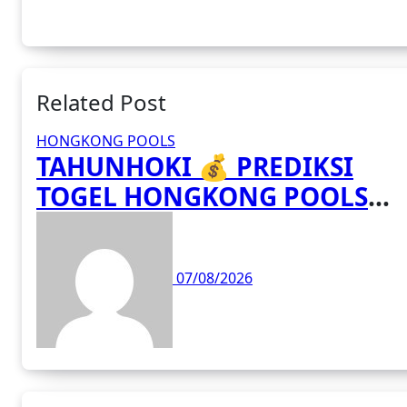
Related Post
HONGKONG POOLS
TAHUNHOKI 💰 PREDIKSI
TOGEL HONGKONG POOLS
HARI INI 07 AGUSTUS 2026
07/08/2026