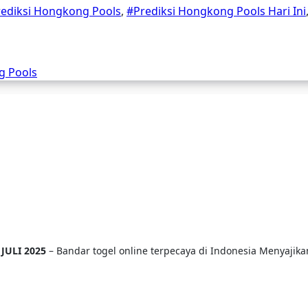
ediksi Hongkong Pools
,
#Prediksi Hongkong Pools Hari Ini
g Pools
 JULI 2025
– Bandar togel online terpecaya di Indonesia Menyaji