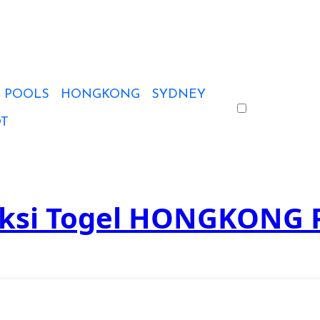
 POOLS
HONGKONG
SYDNEY
OT
ksi Togel HONGKONG P