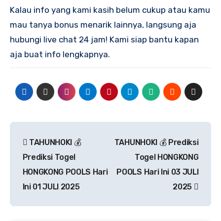
Kalau info yang kami kasih belum cukup atau kamu
mau tanya bonus menarik lainnya, langsung aja
hubungi live chat 24 jam! Kami siap bantu kapan
aja buat info lengkapnya.
Navigasi
TAHUNHOKI 💰
TAHUNHOKI 💰 Prediksi
pos
Prediksi Togel
Togel HONGKONG
HONGKONG POOLS Hari
POOLS Hari Ini 03 JULI
Ini 01 JULI 2025
2025