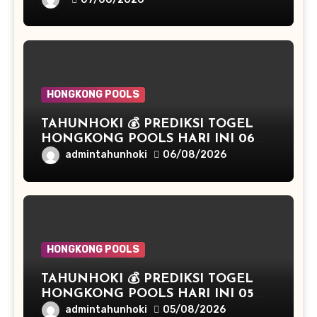
HONGKONG POOLS
TAHUNHOKI 💰 PREDIKSI TOGEL
HONGKONG POOLS HARI INI 06
AGUSTUS 2026
admintahunhoki
06/08/2026
HONGKONG POOLS
TAHUNHOKI 💰 PREDIKSI TOGEL
HONGKONG POOLS HARI INI 05
AGUSTUS 2026
admintahunhoki
05/08/2026