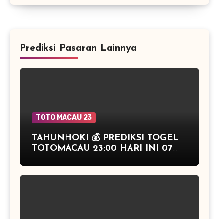
Prediksi Pasaran Lainnya
TOTO MACAU 23
TAHUNHOKI 💰 PREDIKSI TOGEL
TOTOMACAU 23:00 HARI INI 07
AGUSTUS 2026