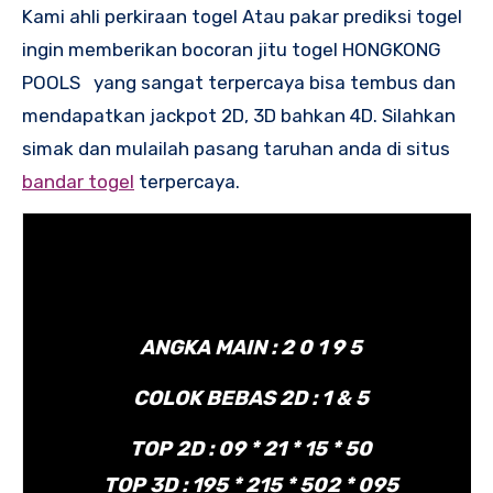
Kami ahli perkiraan togel Atau pakar prediksi togel
ingin memberikan bocoran jitu togel HONGKONG
POOLS yang sangat terpercaya bisa tembus dan
mendapatkan jackpot 2D, 3D bahkan 4D. Silahkan
simak dan mulailah pasang taruhan anda di situs
bandar togel
terpercaya.
ANGKA MAIN : 2 0 1 9 5
COLOK BEBAS 2D : 1 & 5
TOP 2D : 09 * 21 * 15 * 50
TOP 3D : 195 * 215 * 502 * 095