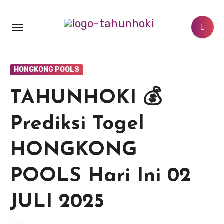
Lewati
ke
konten
HONGKONG POOLS
TAHUNHOKI 💰
Prediksi Togel
HONGKONG
POOLS Hari Ini 02
JULI 2025