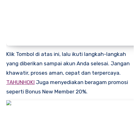
Klik Tombol di atas ini, lalu ikuti langkah-langkah
yang diberikan sampai akun Anda selesai. Jangan
khawatir, proses aman, cepat dan terpercaya.
TAHUNHOKI
Juga menyediakan beragam promosi
seperti Bonus New Member 20%.