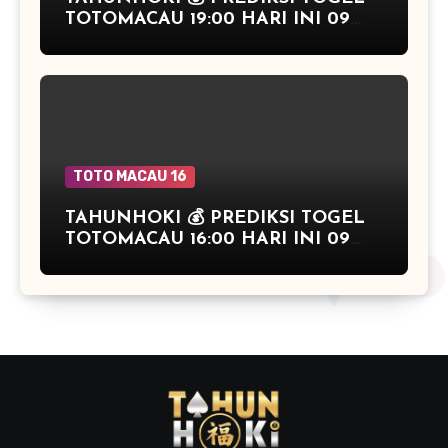
TOTOMACAU 19:00 HARI INI 09
AGUSTUS 2026
TOTO MACAU 16
TAHUNHOKI 💰 PREDIKSI TOGEL
TOTOMACAU 16:00 HARI INI 09
AGUSTUS 2026