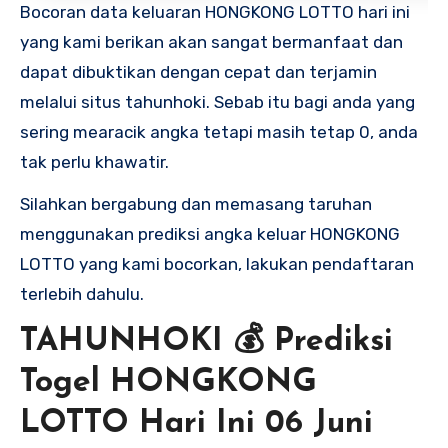
Bocoran data keluaran HONGKONG LOTTO hari ini
yang kami berikan akan sangat bermanfaat dan
dapat dibuktikan dengan cepat dan terjamin
melalui situs tahunhoki. Sebab itu bagi anda yang
sering mearacik angka tetapi masih tetap 0, anda
tak perlu khawatir.
Silahkan bergabung dan memasang taruhan
menggunakan prediksi angka keluar HONGKONG
LOTTO yang kami bocorkan, lakukan pendaftaran
terlebih dahulu.
TAHUNHOKI 💰 Prediksi
Togel HONGKONG
LOTTO Hari Ini 06 Juni