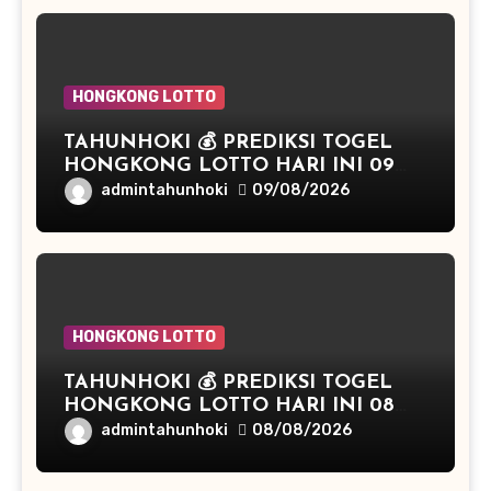
HONGKONG LOTTO
TAHUNHOKI 💰 PREDIKSI TOGEL
HONGKONG LOTTO HARI INI 09
AGUSTUS 2026
admintahunhoki
09/08/2026
HONGKONG LOTTO
TAHUNHOKI 💰 PREDIKSI TOGEL
HONGKONG LOTTO HARI INI 08
AGUSTUS 2026
admintahunhoki
08/08/2026