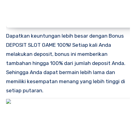
Dapatkan keuntungan lebih besar dengan Bonus
DEPOSIT SLOT GAME 100%! Setiap kali Anda
melakukan deposit, bonus ini memberikan
tambahan hingga 100% dari jumlah deposit Anda.
Sehingga Anda dapat bermain lebih lama dan
memiliki kesempatan menang yang lebih tinggi di
setiap putaran.