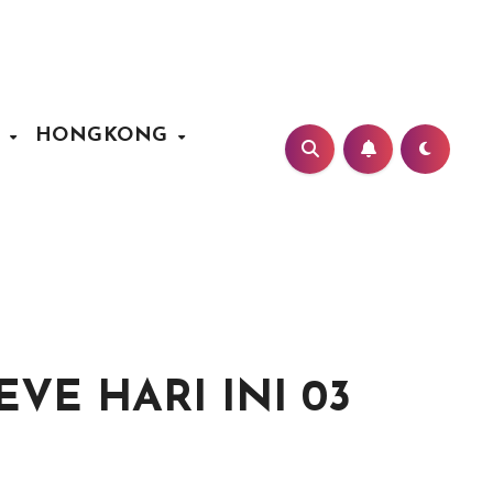
S
HONGKONG
VE HARI INI 03