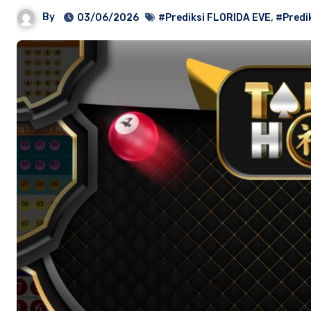
By
03/06/2026
#Prediksi FLORIDA EVE
,
#Predik