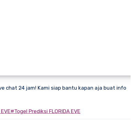
e chat 24 jam! Kami siap bantu kapan aja buat info
A EVE
#
Togel Prediksi FLORIDA EVE