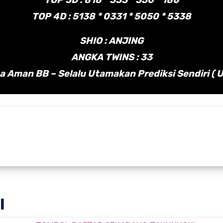
TOP 3D : 818 * 333 * 350 * 180
TOP 4D : 5138 * 0331 * 5050 * 5338
SHIO : ANJING
ANGKA TWINS : 33
a Aman BB – Selalu Utamakan Prediksi Sendiri ( U
I