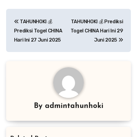
Navigasi
TAHUNHOKI 💰
TAHUNHOKI 💰 Prediksi
pos
Prediksi Togel CHINA
Togel CHINA Hari Ini 29
Hari Ini 27 Juni 2025
Juni 2025
By
admintahunhoki