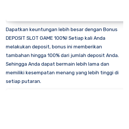
Dapatkan keuntungan lebih besar dengan Bonus
DEPOSIT SLOT GAME 100%! Setiap kali Anda
melakukan deposit, bonus ini memberikan
tambahan hingga 100% dari jumlah deposit Anda.
Sehingga Anda dapat bermain lebih lama dan
memiliki kesempatan menang yang lebih tinggi di
setiap putaran.