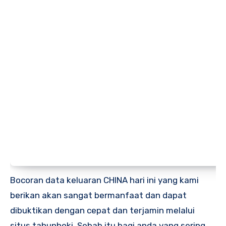
Bocoran data keluaran CHINA hari ini yang kami
berikan akan sangat bermanfaat dan dapat
dibuktikan dengan cepat dan terjamin melalui
situs tahunhoki. Sebab itu bagi anda yang sering