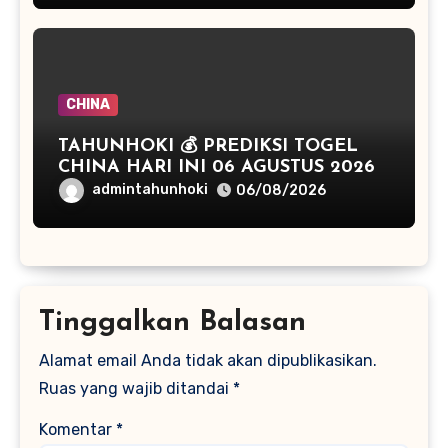
CHINA
TAHUNHOKI 💰 PREDIKSI TOGEL
CHINA HARI INI 06 AGUSTUS 2026
admintahunhoki
06/08/2026
Tinggalkan Balasan
Alamat email Anda tidak akan dipublikasikan.
Ruas yang wajib ditandai
*
Komentar
*