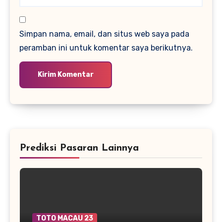
Simpan nama, email, dan situs web saya pada
peramban ini untuk komentar saya berikutnya.
Prediksi Pasaran Lainnya
TOTO MACAU 23