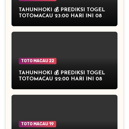
TAHUNHOKI 💰 PREDIKSI TOGEL
TOTOMACAU 23:00 HARI INI 08
AGUSTUS 2026
TOTO MACAU 22
TAHUNHOKI 💰 PREDIKSI TOGEL
TOTOMACAU 22:00 HARI INI 08
AGUSTUS 2026
TOTO MACAU 19