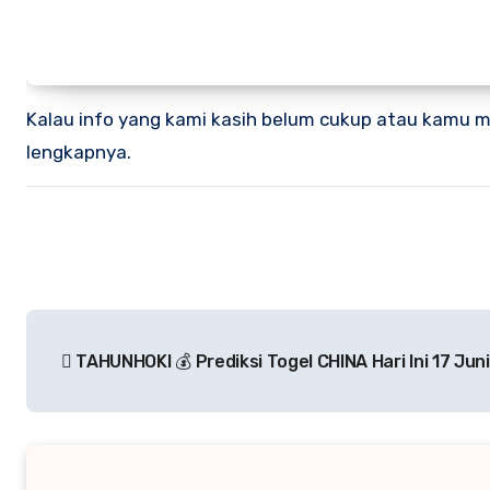
Kalau info yang kami kasih belum cukup atau kamu ma
lengkapnya.
Navigasi
TAHUNHOKI 💰 Prediksi Togel CHINA Hari Ini 17 Jun
pos