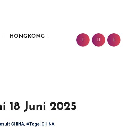
S
HONGKONG
 18 Juni 2025
Result CHINA
,
#Togel CHINA