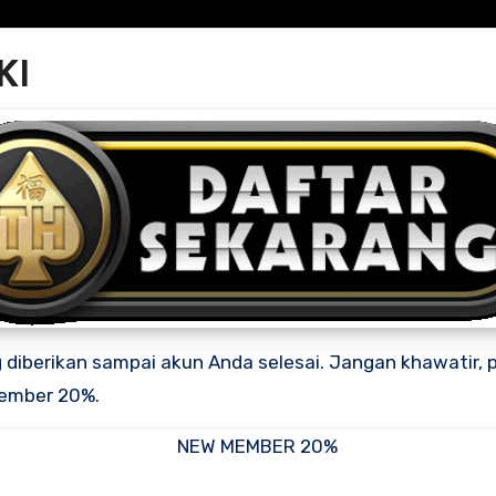
KI
yang diberikan sampai akun Anda selesai. Jangan khawatir
ember 20%.