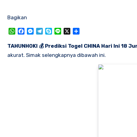
Bagikan
WhatsApp
Facebook
Messenger
Telegram
Skype
Line
X
Share
TAHUNHOKI 💰 Prediksi Togel CHINA Hari Ini 18 J
akurat. Simak selengkapnya dibawah ini.