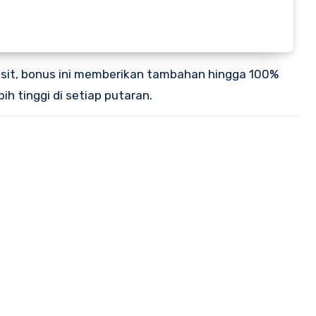
sit, bonus ini memberikan tambahan hingga 100%
h tinggi di setiap putaran.