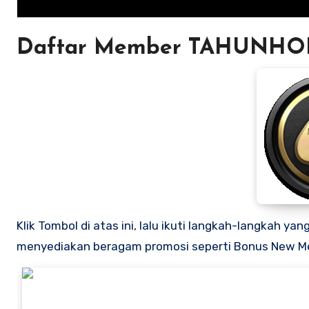
Daftar Member TAHUNHO
Klik Tombol di atas ini, lalu ikuti langkah-langkah 
menyediakan beragam promosi seperti Bonus New M