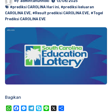
By
admintahunhoki
13/06/2025
#prediksi CAROLINA Hari ini
,
#prediksi keluaran
CAROLINA EVE
,
#Result predikisi CAROLINA EVE
,
#Togel
Prediksi CAROLINA EVE
Bagikan
WhatsApp
Facebook
Messenger
Telegram
Skype
Line
X
Share