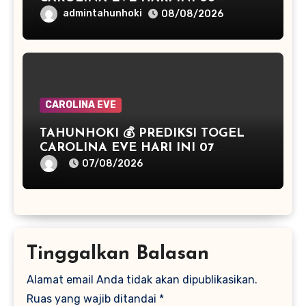
AGUSTUS 2026
admintahunhoki
08/08/2026
CAROLINA EVE
TAHUNHOKI 💰 PREDIKSI TOGEL
CAROLINA EVE HARI INI 07
AGUSTUS 2026
07/08/2026
Tinggalkan Balasan
Alamat email Anda tidak akan dipublikasikan.
Ruas yang wajib ditandai
*