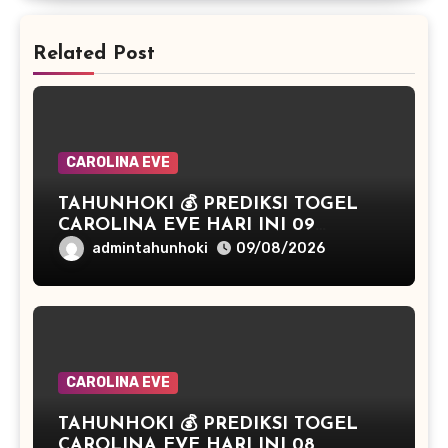
Related Post
CAROLINA EVE
TAHUNHOKI 💰 PREDIKSI TOGEL
CAROLINA EVE HARI INI 09
AGUSTUS 2026
admintahunhoki
09/08/2026
CAROLINA EVE
TAHUNHOKI 💰 PREDIKSI TOGEL
CAROLINA EVE HARI INI 08