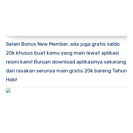
Selain Bonus New Member, ada juga gratis saldo
20k khusus buat kamu yang main lewat aplikasi
resmi kami! Buruan download aplikasinya sekarang
dan rasakan serunya main gratis 20k bareng Tahun
Hoki!