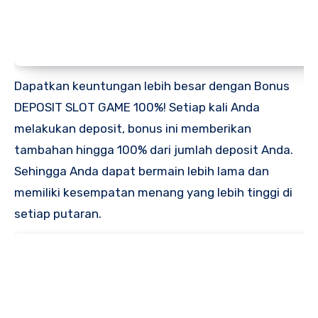
Dapatkan keuntungan lebih besar dengan Bonus
DEPOSIT SLOT GAME 100%! Setiap kali Anda
melakukan deposit, bonus ini memberikan
tambahan hingga 100% dari jumlah deposit Anda.
Sehingga Anda dapat bermain lebih lama dan
memiliki kesempatan menang yang lebih tinggi di
setiap putaran.