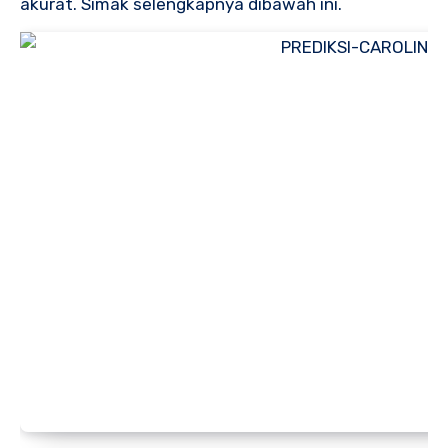
akurat. Simak selengkapnya dibawah ini.