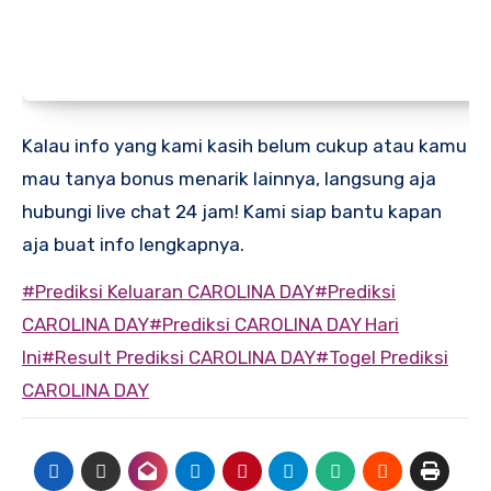
Kalau info yang kami kasih belum cukup atau kamu
mau tanya bonus menarik lainnya, langsung aja
hubungi live chat 24 jam! Kami siap bantu kapan
aja buat info lengkapnya.
#
Prediksi Keluaran CAROLINA DAY
#
Prediksi
CAROLINA DAY
#
Prediksi CAROLINA DAY Hari
Ini
#
Result Prediksi CAROLINA DAY
#
Togel Prediksi
CAROLINA DAY