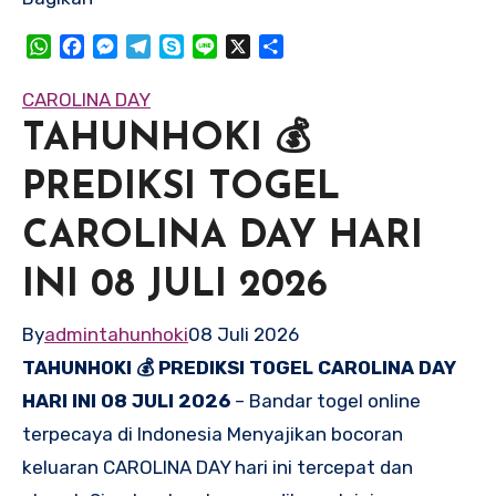
WhatsApp
Facebook
Messenger
Telegram
Skype
Line
X
Share
CAROLINA DAY
TAHUNHOKI 💰
PREDIKSI TOGEL
CAROLINA DAY HARI
INI 08 JULI 2026
By
admintahunhoki
08 Juli 2026
TAHUNHOKI 💰 PREDIKSI TOGEL CAROLINA DAY
HARI INI 08 JULI 2026
– Bandar togel online
terpecaya di Indonesia Menyajikan bocoran
keluaran CAROLINA DAY hari ini tercepat dan