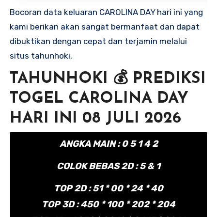
Bocoran data keluaran CAROLINA DAY hari ini yang
kami berikan akan sangat bermanfaat dan dapat
dibuktikan dengan cepat dan terjamin melalui
situs tahunhoki.
TAHUNHOKI 💰 PREDIKSI
TOGEL CAROLINA DAY
HARI INI 08 JULI 2026
ANGKA MAIN : 0 5 1 4 2
COLOK BEBAS 2D : 5 & 1
TOP 2D : 51 * 00 * 24 * 40
TOP 3D : 450 * 100 * 202 * 204