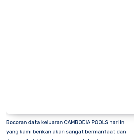
Bocoran data keluaran CAMBODIA POOLS hari ini
yang kami berikan akan sangat bermanfaat dan