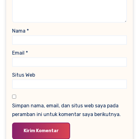
Nama
*
Email
*
Situs Web
Simpan nama, email, dan situs web saya pada
peramban ini untuk komentar saya berikutnya.