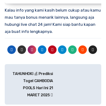
Kalau info yang kami kasih belum cukup atau kamu
mau tanya bonus menarik lainnya, langsung aja
hubungi live chat 24 jam! Kami siap bantu kapan
aja buat info lengkapnya.
Navigasi
TAHUNHOKI 💰 Prediksi
pos
Togel CAMBODIA
POOLS Hari Ini 21
MARET 2025