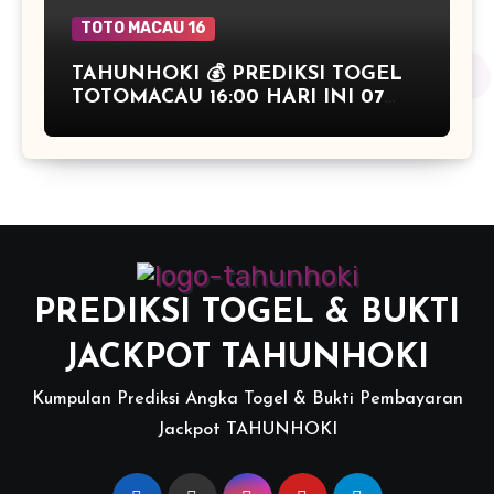
TOTO MACAU 16
TAHUNHOKI 💰 PREDIKSI TOGEL
TOTOMACAU 16:00 HARI INI 07
AGUSTUS 2026
PREDIKSI TOGEL & BUKTI
JACKPOT TAHUNHOKI
Kumpulan Prediksi Angka Togel & Bukti Pembayaran
Jackpot TAHUNHOKI