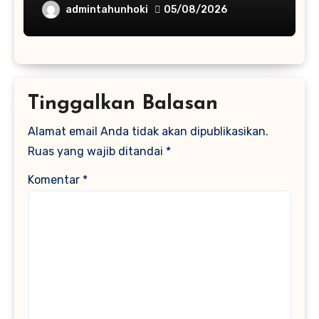
2026
admintahunhoki
05/08/2026
Tinggalkan Balasan
Alamat email Anda tidak akan dipublikasikan.
Ruas yang wajib ditandai
*
Komentar
*