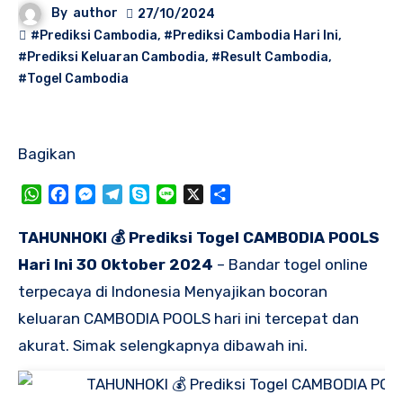
By
author
27/10/2024
#Prediksi Cambodia
,
#Prediksi Cambodia Hari Ini
,
#Prediksi Keluaran Cambodia
,
#Result Cambodia
,
#Togel Cambodia
Bagikan
WhatsApp
Facebook
Messenger
Telegram
Skype
Line
X
Share
TAHUNHOKI 💰 Prediksi Togel CAMBODIA POOLS
Hari Ini 30 Oktober 2024
– Bandar togel online
terpecaya di Indonesia Menyajikan bocoran
keluaran CAMBODIA POOLS hari ini tercepat dan
akurat. Simak selengkapnya dibawah ini.