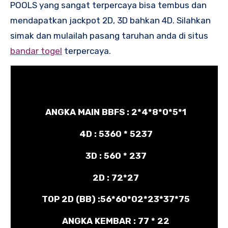
POOLS yang sangat terpercaya bisa tembus dan
mendapatkan jackpot 2D, 3D bahkan 4D. Silahkan
simak dan mulailah pasang taruhan anda di situs
bandar togel
terpercaya.
ANGKA MAIN BBFS : 2*4*8*0*5*1
4D : 5360 * 5237
3D : 560 * 237
2D : 72*27
TOP 2D (BB) :56*60*02*23*37*75
ANGKA KEMBAR : 77 * 22