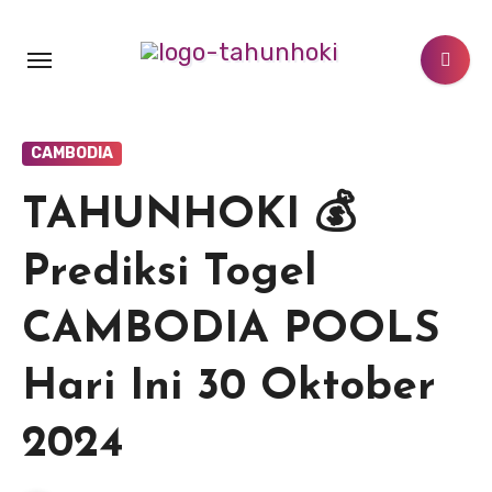
Lewati
ke
konten
CAMBODIA
TAHUNHOKI 💰
Prediksi Togel
CAMBODIA POOLS
Hari Ini 30 Oktober
2024