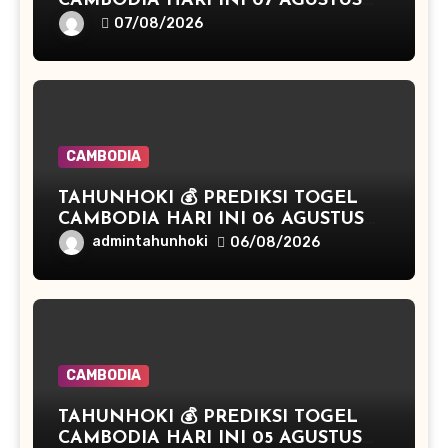
CAMBODIA HARI INI 07 AGUSTUS
2026
07/08/2026
CAMBODIA
TAHUNHOKI 💰 PREDIKSI TOGEL
CAMBODIA HARI INI 06 AGUSTUS
2026
admintahunhoki
06/08/2026
CAMBODIA
TAHUNHOKI 💰 PREDIKSI TOGEL
CAMBODIA HARI INI 05 AGUSTUS