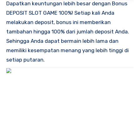
Dapatkan keuntungan lebih besar dengan Bonus
DEPOSIT SLOT GAME 100%! Setiap kali Anda
melakukan deposit, bonus ini memberikan
tambahan hingga 100% dari jumlah deposit Anda.
Sehingga Anda dapat bermain lebih lama dan
memiliki kesempatan menang yang lebih tinggi di
setiap putaran.